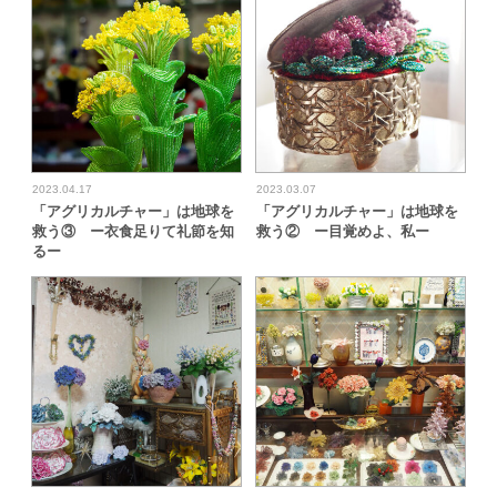
2023.04.17
2023.03.07
「アグリカルチャー」は地球を
「アグリカルチャー」は地球を
救う③ ー衣食足りて礼節を知
救う② ー目覚めよ、私ー
るー