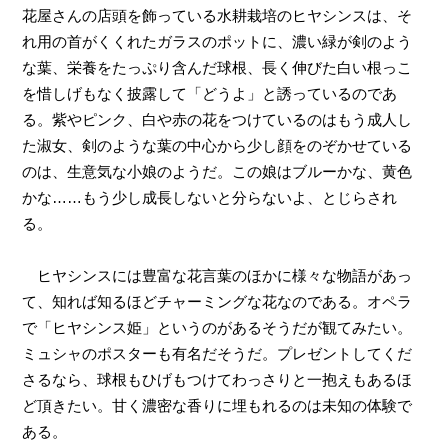
花屋さんの店頭を飾っている水耕栽培のヒヤシンスは、そ
れ用の首がくくれたガラスのポットに、濃い緑が剣のよう
な葉、栄養をたっぷり含んだ球根、長く伸びた白い根っこ
を惜しげもなく披露して「どうよ」と誘っているのであ
る。紫やピンク、白や赤の花をつけているのはもう成人し
た淑女、剣のような葉の中心から少し顔をのぞかせている
のは、生意気な小娘のようだ。この娘はブルーかな、黄色
かな
……
もう少し成長しないと分らないよ、とじらされ
る。
ヒヤシンスには豊富な花言葉のほかに様々な物語があっ
て、知れば知るほどチャーミングな花なのである。オペラ
で「ヒヤシンス姫」というのがあるそうだが観てみたい。
ミュシャのポスターも有名だそうだ。プレゼントしてくだ
さるなら、球根もひげもつけてわっさりと一抱えもあるほ
ど頂きたい。甘く濃密な香りに埋もれるのは未知の体験で
ある。