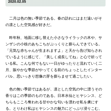
2020.02.05
二月は色の無い季節である。春の訪れにはまだ遠いがそ
の凛とした空気感が好きだ。
昨年秋、地面に移し替えた小さなライラックの木や、サ
ンザシの小枝のあちこちがぷっくりと膨らんできている。
「元気な赤ちゃんが生まれますよ」と天から告げ知らされ
ているように感じて、「美しく成長してね」と心で祈って
いる私。こんな何でもない一日がゆったりと流れていく二
月、賑やかな季節がやってくる前のちょっとしたインター
バル、思いっきり想像の芽を膨らませて過ごしたい。
色の無い季節ではあるが、凛とした空気の中に漂うその
香りはこの季節のものである。日本水仙とヒヤシンス、ど
ちらもこころ奪われる甘やかな匂いを漂わせ私を虜にす
る。とりわけ私はヒヤシンスの魅力にどっぷり浸りこむ。