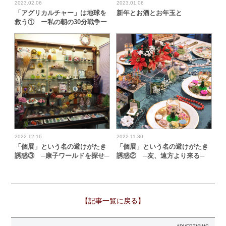
2023.02.06
2023.01.06
「アグリカルチャー」は地球を
新年とお酒とお年玉と
救う① ー私の朝の30分戦争ー
2022.12.16
2022.11.30
「個展」という名の避けがたき
「個展」という名の避けがたき
誘惑③ ─康子ワールドを探せ─
誘惑② ─友、遠方より来る─
【記事一覧に戻る】