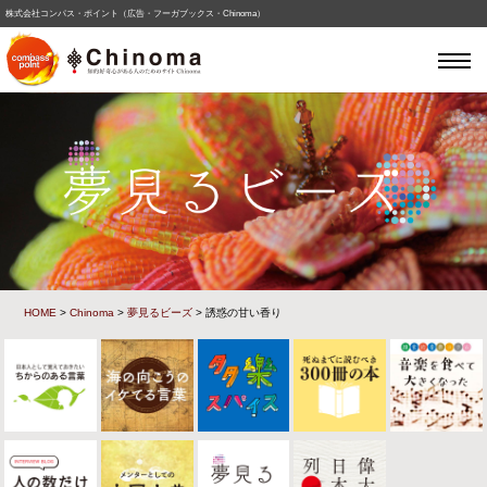
株式会社コンパス・ポイント（広告・フーガブックス・Chinoma）
HOME
>
Chinoma
>
夢見るビーズ
> 誘惑の甘い香り