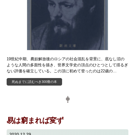
19世紀中期、農奴解放後のロシアの社会混乱を背景に、底なし沼の
ような人間の多面性を描き、世界文学史の頂点のひとつとして揺るぎ
ない評価を確立している。この頂に初めて登ったのは22歳の…
死ぬまでに読むべき300冊の本
易は窮まれば変ず
2020.12.29