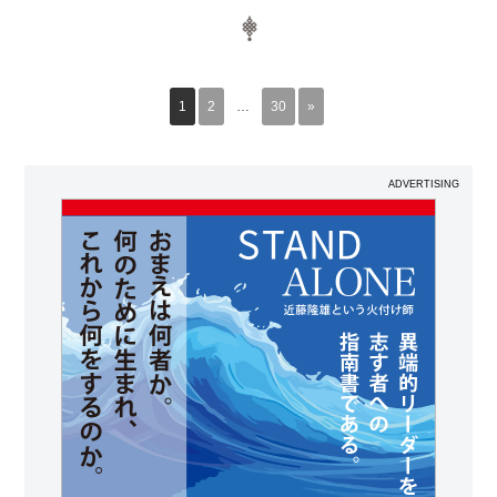
1
2
…
30
»
ADVERTISING