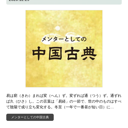
易は窮（きわ）まれば変（へん）ず。変ずれば通（つう）ず。通ずれ
ば久（ひさ）し。この言葉は「易経」の一節で、世の中のものはすべ
て陰陽で成り立ち変化する。冬至（一年で一番昼が短い日）に…
メンターとしての中国古典