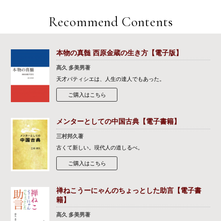
Recommend Contents
本物の真髄 西原金蔵の生き方【電子版】
髙久 多美男著
天才パティシエは、人生の達人でもあった。
ご購入はこちら
メンターとしての中国古典【電子書籍】
三村邦久著
古くて新しい。現代人の道しるべ。
ご購入はこちら
禅ねこうーにゃんのちょっとした助言【電子書
籍】
髙久 多美男著