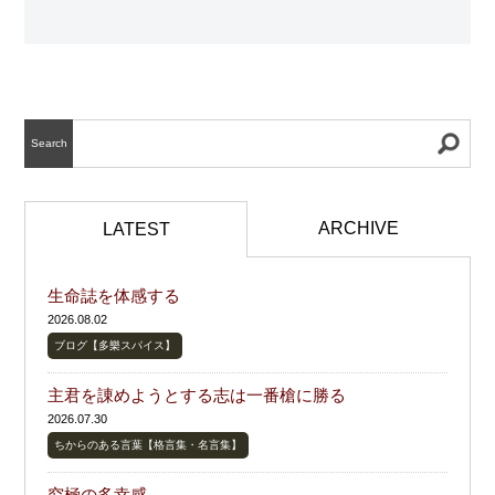
Search
ARCHIVE
LATEST
生命誌を体感する
2026.08.02
ブログ【多樂スパイス】
主君を諌めようとする志は一番槍に勝る
2026.07.30
ちからのある言葉【格言集・名言集】
究極の多幸感