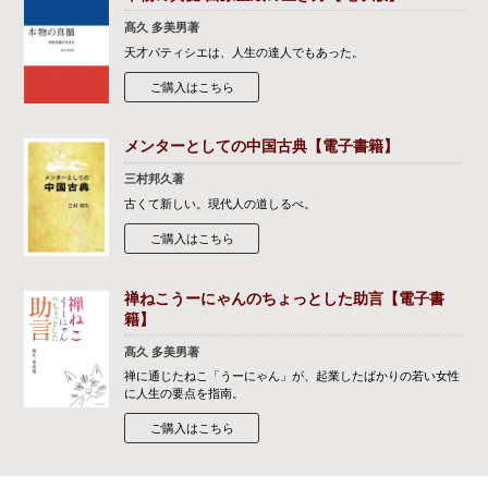
髙久 多美男著
天才パティシエは、人生の達人でもあった。
ご購入はこちら
メンターとしての中国古典【電子書籍】
三村邦久著
古くて新しい。現代人の道しるべ。
ご購入はこちら
禅ねこうーにゃんのちょっとした助言【電子書
籍】
髙久 多美男著
禅に通じたねこ「うーにゃん」が、起業したばかりの若い女性
に人生の要点を指南。
ご購入はこちら