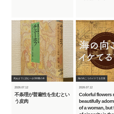
死ぬまでに読むべき300冊の本
海の向こうのイケてる言葉
2026.07.12
2026.07.12
不条理が普遍性を生むとい
Colorful flowers
う皮肉
beautifully adorn
of a woman, but 