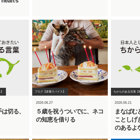
e heart’s
集】
ブログ【多樂スパイス】
ちからのある言葉【
2026.06.27
2026.06.21
手は切る、
５歳を祝うついでに、ネコ
まなばむ
の知恵を借りる
ことしげ
のあるよ