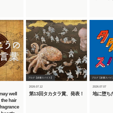
ブログ【多樂スパイス】
ブログ【多樂スパイ
2026.07.12
2026.07.07
 may well
第13回タカタラ賞、発表！
地に堕ち
 the hair
fragrance