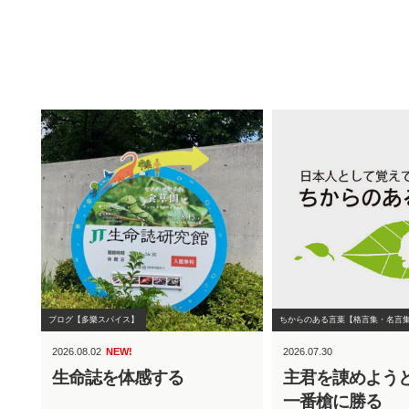
ブログ【多樂スパイス】
ちからのある言葉【格言集・名言
2026.08.02
NEW!
2026.07.30
生命誌を体感する
主君を諌めよう
一番槍に勝る