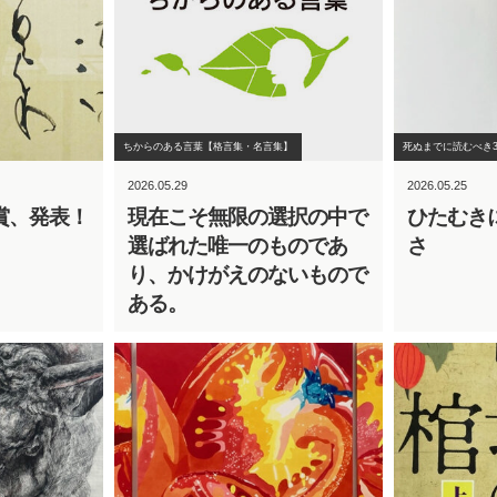
ちからのある言葉【格言集・名言集】
死ぬまでに読むべき3
2026.05.29
2026.05.25
賞、発表！
現在こそ無限の選択の中で
ひたむき
選ばれた唯一のものであ
さ
り、かけがえのないもので
ある。