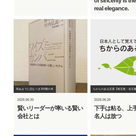
of sincerity is th
real elegance.
死ぬまでに読むべき300冊の本
ちからのある言葉【格言集・名言
2026.06.30
2026.06.28
賢いリーダーが率いる賢い
下手は粘る、上
会社とは
名人は放つ