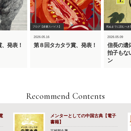
ブログ【多樂スパイス】
死ぬまでに読むべき3
2026.05.16
2026.05.09
賞、発表！
第８回タカタラ賞、発表！
信長の遺
拍子もな
ン
Recommend Contents
電
メンターとしての中国古典【電子
書籍】