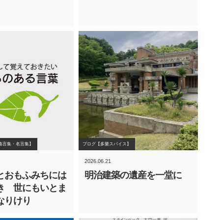
格言集・名言集】
ブログ【多樂スパイス】
2026.06.21
とおもふみちには
明治建築の遺産を一堂に
き 世にもいとま
なりけり