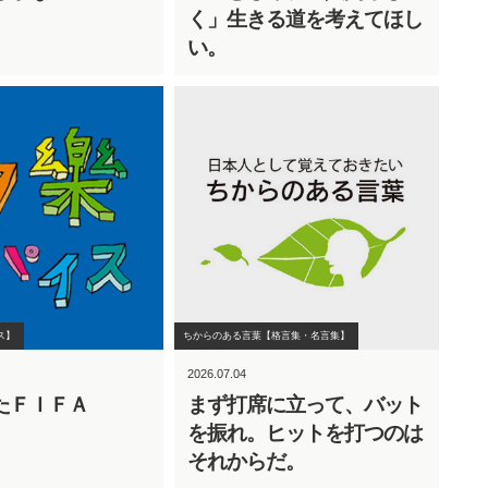
く」生きる道を考えてほし
い。
ス】
ちからのある言葉【格言集・名言集】
2026.07.04
たＦＩＦＡ
まず打席に立って、バット
を振れ。ヒットを打つのは
それからだ。