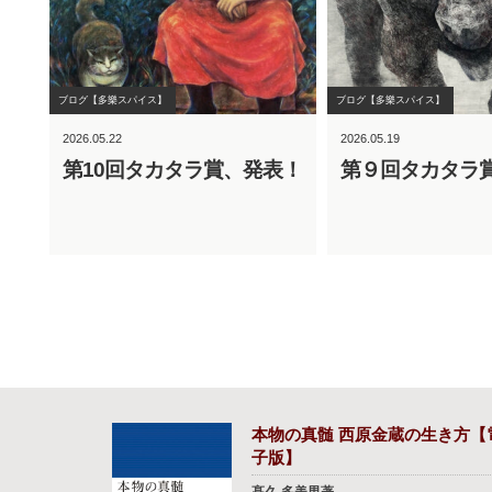
ブログ【多樂スパイス】
ブログ【多樂スパイス】
2026.05.22
2026.05.19
第10回タカタラ賞、発表！
第９回タカタラ
本物の真髄 西原金蔵の生き方【
子版】