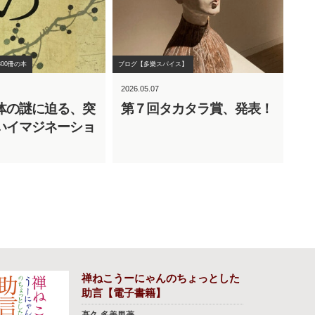
00冊の本
ブログ【多樂スパイス】
2026.05.07
体の謎に迫る、突
第７回タカタラ賞、発表！
いイマジネーショ
禅ねこうーにゃんのちょっとした
助言【電子書籍】