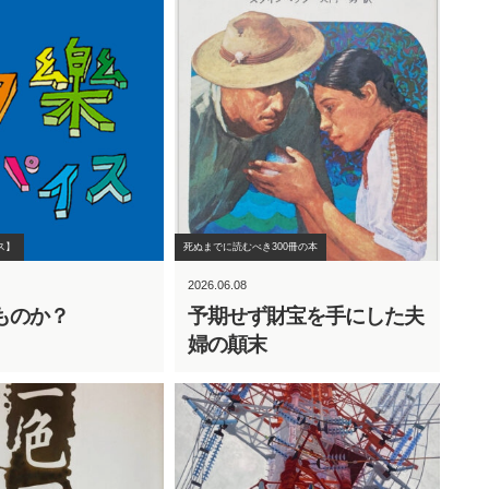
ス】
死ぬまでに読むべき300冊の本
2026.06.08
ものか？
予期せず財宝を手にした夫
婦の顛末