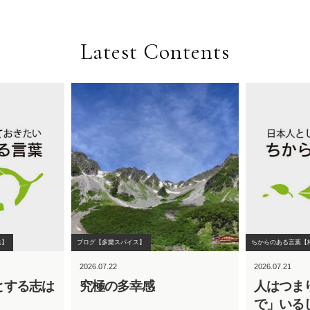
Latest Contents
集】
ブログ【多樂スパイス】
ちからのある言葉【
2026.07.22
2026.07.21
とする志は
究極の多幸感
人はつま
で」いる