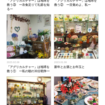
「アグリカルチャー」は地球を
「アグリカルチャー」は地球を
救う③ ー衣食足りて礼節を知
救う② ー目覚めよ、私ー
るー
2023.02.06
2023.01.06
「アグリカルチャー」は地球を
新年とお酒とお年玉と
救う① ー私の朝の30分戦争ー