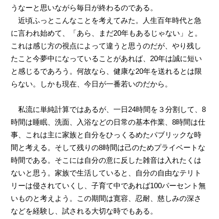
うなーと思いながら毎日が終わるのである。
近頃ふっとこんなことを考えてみた。人生百年時代と急
に言われ始めて、「あら、まだ20年もあるじゃない」と。
これは感じ方の視点によって違うと思うのだが、やり残し
たこと今夢中になっていることがあれば、20年は誠に短い
と感じるであろう。何故なら、健康な20年を送れるとは限
らない。しかも現在、今日が一番若いのだから。
私流に単純計算ではあるが、一日24時間を３分割して、8
時間は睡眠、洗面、入浴などの日常の基本作業、8時間は仕
事、これは主に家族と自分をひっくるめたパブリックな時
間と考える。そして残りの8時間は己のためプライベートな
時間である。そこには自分の意に反した雑音は入れたくは
ないと思う。家族で生活していると、自分の自由なテリト
リーは侵されていくし、子育て中であれば100パーセント無
いものと考えよう。この期間は寛容、忍耐、慈しみの深さ
などを経験し、試される大切な時でもある。