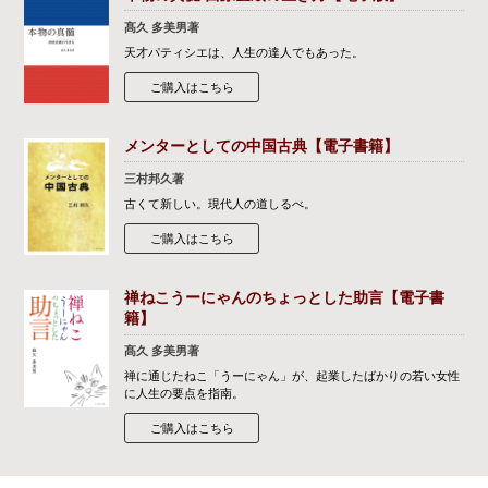
髙久 多美男著
天才パティシエは、人生の達人でもあった。
ご購入はこちら
メンターとしての中国古典【電子書籍】
三村邦久著
古くて新しい。現代人の道しるべ。
ご購入はこちら
禅ねこうーにゃんのちょっとした助言【電子書
籍】
髙久 多美男著
禅に通じたねこ「うーにゃん」が、起業したばかりの若い女性
に人生の要点を指南。
ご購入はこちら