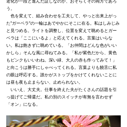
老化が一段と進んだ証しなのか、おそらくその両方であろ
う。
色を変えて、組み合わせを工夫して、やっと出来上がっ
た”ガーベラ”の一輪はあでやかにそこに在る。私はしみじみ
と見つめる。ライトを調整し、位置を変えて眺めるとガー
ベラは「ここにいるよ」と応えてくれる。言葉はいらな
い。私は飽きずに眺めている。「お仲間はどんな色がいい
かしら」そんな風に尋ねてみる。「私が紫色だから、黄色
もピンクもいいわね。深い緑、大人の赤も作ってみて！」
と向こうは勝手にしゃべってくれる。言葉よりも饒舌に私
の眼は呼応する。誰かがストップをかけてくれないことに
は昼も夜も止まらない、止められない。
いいえ、大丈夫。仕事を終えた夫がたくさんの話題を引
っ提げてご帰還だ。私の別のスイッチが有無を言わせず
「オン」になる。