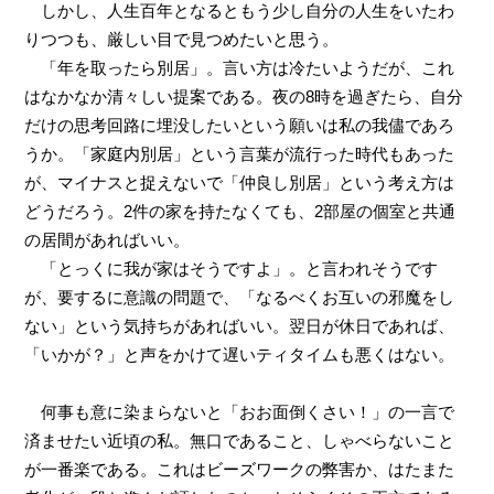
しかし、人生百年となるともう少し自分の人生をいたわ
りつつも、厳しい目で見つめたいと思う。
「年を取ったら別居」。言い方は冷たいようだが、これ
はなかなか清々しい提案である。夜の8時を過ぎたら、自分
だけの思考回路に埋没したいという願いは私の我儘であろ
うか。「家庭内別居」という言葉が流行った時代もあった
が、マイナスと捉えないで「仲良し別居」という考え方は
どうだろう。2件の家を持たなくても、2部屋の個室と共通
の居間があればいい。
「とっくに我が家はそうですよ」。と言われそうです
が、要するに意識の問題で、「なるべくお互いの邪魔をし
ない」という気持ちがあればいい。翌日が休日であれば、
「いかが？」と声をかけて遅いティタイムも悪くはない。
何事も意に染まらないと「おお面倒くさい！」の一言で
済ませたい近頃の私。無口であること、しゃべらないこと
が一番楽である。これはビーズワークの弊害か、はたまた