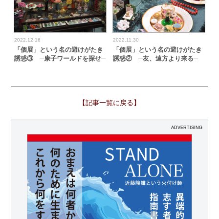
2022.12.16
2022.11.30
「個展」という名の避けがたき
「個展」という名の避けがたき
誘惑③ ─康子ワールドを探せ─
誘惑② ─友、遠方より来る─
【記事一覧に戻る】
ADVERTISING