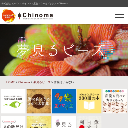
株式会社コンパス・ポイント（広告・フーガブックス・Chinoma）
HOME
>
Chinoma
>
夢見るビーズ
> 言葉はいらない