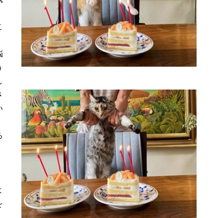
こ
悩
う
し
さ
い
る
、
よ
を