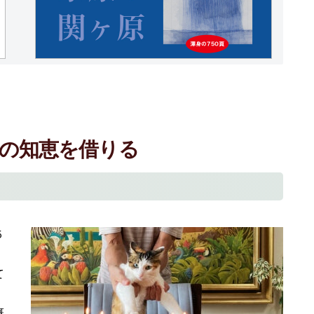
の知恵を借りる
５
て
慨