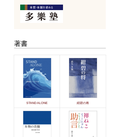
著書
STAND ALONE
紺碧の将