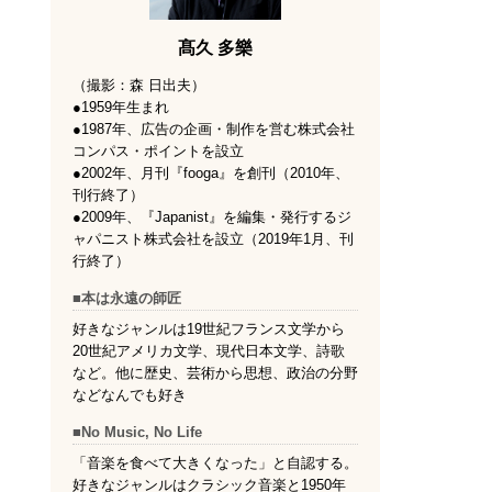
髙久 多樂
（撮影：森 日出夫）
●1959年生まれ
●1987年、広告の企画・制作を営む株式会社
コンパス・ポイントを設立
●2002年、月刊『fooga』を創刊（2010年、
刊行終了）
●2009年、『Japanist』を編集・発行するジ
ャパニスト株式会社を設立（2019年1月、刊
行終了）
■本は永遠の師匠
好きなジャンルは19世紀フランス文学から
20世紀アメリカ文学、現代日本文学、詩歌
など。他に歴史、芸術から思想、政治の分野
などなんでも好き
■No Music, No Life
「音楽を食べて大きくなった」と自認する。
好きなジャンルはクラシック音楽と1950年