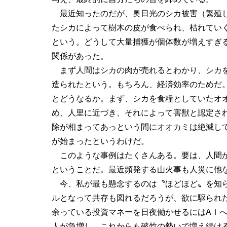
最近知ったのだが、奥日光のシカ被害（繁殖
たシカによって樹木の皮が食べられ、枯れてい
という。どうして大量捕獲が個体数が増えすぎ
関係があった。
まず人間はシカの肉が売れるとわかり、シカを
造られたという。もちろん、経済効率のためだ
とどうなるか。まず、シカを食糧としていたオ
め、人里に近づき、それによって害獣と認定さ
除が相まってあっという間にオオカミは絶滅し
が始まったというわけだ。
このような事例はたくさんある。要は、人間が
ということだ。最近頻発する山火事も人災に他
今、私が最も懸念するのは〝ほどほど〟を知ら
ルとなって共存も図れるだろうが、欲に駆られ
余っている投資マネーを日夜働かせるにはAＩ
人が急増し、これからも破竹の勢いで増え続け