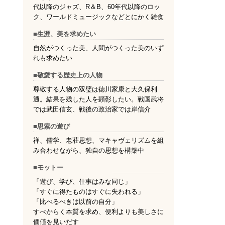
代以降のジャズ、R＆B、60年代以降のロッ
ク、ワールドミュージックなどとにかく雑食
■生涯、美を求めたい
自然がつくった美、人間がつくった美のいず
れも求めたい
■敬愛する歴史上の人物
尊敬する人物の双璧は徳川家康と大久保利
通。結果を残した人を顕彰したい。戦国武将
では武田信玄、戦後の政治家では岸信介
■思索の遊び
禅、儒学、老荘思想、マキャヴェリズムを組
み合わせながら、独自の思想を構築中
■モットー
「遊び、学び、仕事はみな同じ」
「すぐに得たものはすぐに失われる」
「比べるべきは以前の自分」
すべからく本質を求め、便利よりも美しさに
価値を見いだす