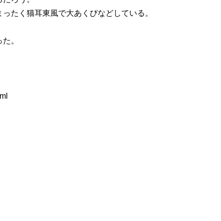
まったく猫耳東風で大あくびなどしている。
った。
tml