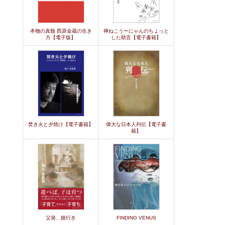
本物の真髄 西原金蔵の生き
禅ねこうーにゃんのちょっと
方【電子版】
した助言【電子書籍】
焚き火と夕焼け【電子書籍】
偉大な日本人列伝【電子書
籍】
父発、娘行き
FINDING VENUS