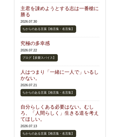
主君を諌めようとする志は一番槍に
勝る
2026.07.30
ちからのある言葉【格言集・名言集】
究極の多幸感
2026.07.22
ブログ【多樂スパイス】
人はつまり「一緒に一人で」いるし
かない。
2026.07.21
ちからのある言葉【格言集・名言集】
自分らしくある必要はない。むし
ろ、「人間らしく」生きる道を考え
てほしい。
2026.07.13
ちからのある言葉【格言集・名言集】