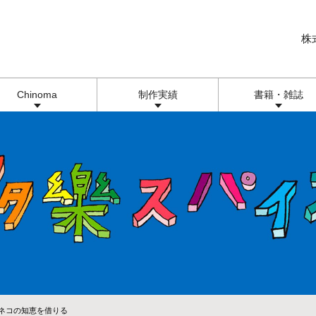
株
Chinoma
制作実績
書籍・雑誌
、ネコの知恵を借りる