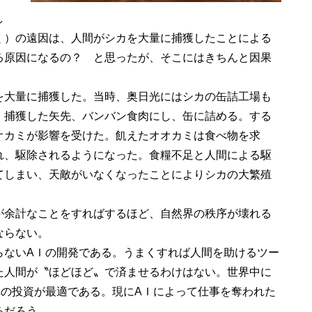
し
く）の遠因は、人間がシカを大量に捕獲したことによる
る原因になるの？ と思ったが、そこにはきちんと因果
大量に捕獲した。当時、奥日光にはシカの缶詰工場も
。捕獲した矢先、バンバン食肉にし、缶に詰める。する
オカミが影響を受けた。飢えたオオカミは食べ物を求
れ、駆除されるようになった。食糧不足と人間による駆
てしまい、天敵がいなくなったことによりシカの大繁殖
余計なことをすればするほど、自然界の秩序が壊れる
ならない。
ないAＩの開発である。うまくすれば人間を助けるツー
た人間が〝ほどほど〟で済ませるわけはない。世界中に
への投資が最適である。現にAＩによって仕事を奪われた
るだろう。