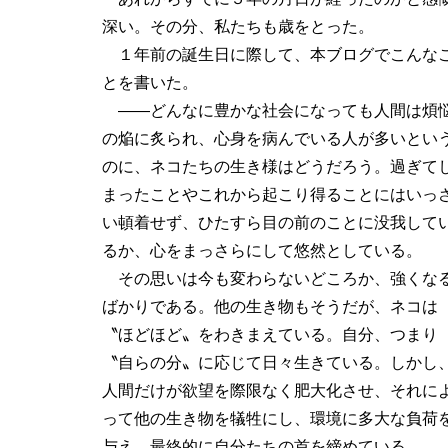
深い。その分、私たちも歳をとった。
１年前の誕生日に際して、本ブログでこんな
とを書いた。
――どんなに豊かな社会になっても人間は煩
の焔に炙られ、心身を病んでいる人が多いとい
の
に、ネコたちの生き様はどうだろう。過ぎて
まったことやこれから起こり得ることにはいっ
い頓着せず、ひたすら目の前のことに没我して
るか、心をまっさらにして悠然としている。
その思いは今も変わらないどころか、強くな
ばかりである。他の生き物もそうだが、ネコは
〝ほどほど〟をわきまえている。自分、つまり
〝自らの分〟に応じて日々生きている。しかし
人間だけが欲望を際限なく肥大化させ、それに
って他の生き物を犠牲にし、環境に多大な負荷
与え、最終的に自分たちの首を締めている。