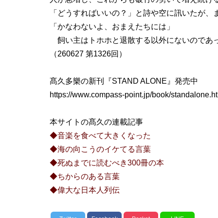
「どうすればいいの？」と詩や空に訊いたが、
「かなわないよ、おまえたちには」
飼い主はトホホと退散する以外にないのであ
（260627 第1326回）
髙久多樂の新刊『STAND ALONE』発売中
https://www.compass-point.jp/book/standalone.h
本サイトの髙久の連載記事
◆音楽を食べて大きくなった
◆海の向こうのイケてる言葉
◆死ぬまでに読むべき300冊の本
◆ちからのある言葉
◆偉大な日本人列伝