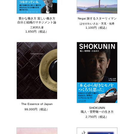
豊かな働き方 貧しい働き方
Negai 旅するスターリィマン
自分と組織のマネジメント論
はせがわいさお・芳見・祐希
三村邦久著
1,100円（税込）
1,650円（税込）
The Essence of Japan
SHOKUNIN
99,000円（税込）
職人・菅野敬一の生き方
2,750円（税込）