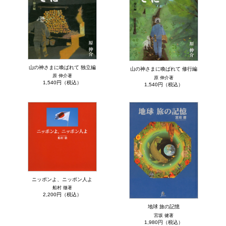
山の神さまに喚ばれて 独立編
山の神さまに喚ばれて 修行編
原 伸介著
原 伸介著
1,540円（税込）
1,540円（税込）
ニッポンよ、ニッポン人よ
船村 徹著
2,200円（税込）
地球 旅の記憶
宮坂 健著
1,980円（税込）