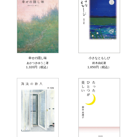
幸せの隠し味
小さなともしび
あかつきゆうこ著
鈴木由紀著
1,320円（税込）
1,650円（税込）