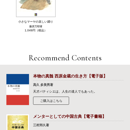
小さなマーヤの哀しい踊り
藤原万耶著
1,049円（税込）
Recommend Contents
本物の真髄 西原金蔵の生き方【電子版】
髙久 多美男著
天才パティシエは、人生の達人でもあった。
ご購入はこちら
メンターとしての中国古典【電子書籍】
三村邦久著