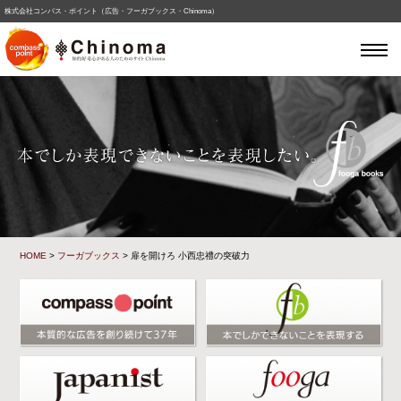
株式会社コンパス・ポイント（広告・フーガブックス・Chinoma）
HOME
>
フーガブックス
> 扉を開けろ 小西忠禮の突破力