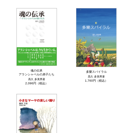
魂の伝承
多樂スパイラル
アランシャペルの弟子たち
髙久 多美男著
髙久 多美男著
1,760円（税込）
2,096円（税込）