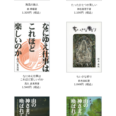
海流の旅人
たったひとつが美しい
林 檸檬著
神谷真理子著
1,320円（税込）
1,100円（税込）
なにゆえ仕事は
ちいさな祈り
これほど楽しいのか
鈴木由紀著
髙久 多美男著
1,049円（税込）
1,540円（税込）