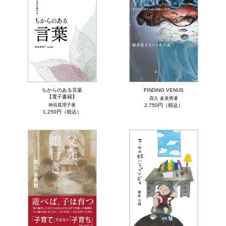
ちからのある言葉
FINDING VENUS
【電子書籍】
髙久 多美男著
神谷真理子著
2,750円（税込）
1,250円（税込）