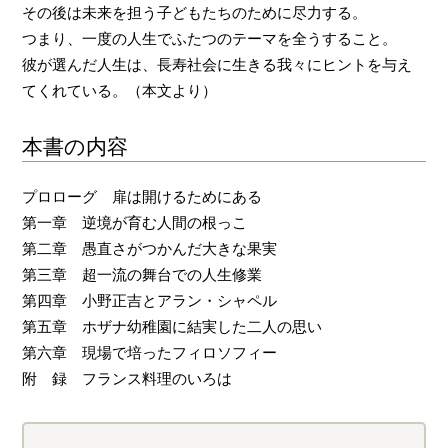
その後は未来を担う子どもたちのために尽力する。
つまり、一度の人生でふたつのテーマを全うすること。
彼が選んだ人生は、長寿社会に生きる我々にヒントを与え
てくれている。（本文より）
本書の内容
プロローグ 扉は開けるためにある
第一章 逆境が育む人間の根っこ
第二章 愚直さがつかんだ大きな果実
第三章 超一流の舞台での人生修業
第四章 小野正吉とアラン・シャペル
第五章 ホザナ幼稚園に結実した二人の思い
第六章 現場で培ったフィロソフィー
附 録 フランス料理のいろは