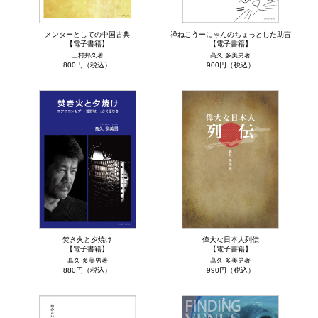
メンターとしての中国古典
禅ねこうーにゃんのちょっとした助言
【電子書籍】
【電子書籍】
三村邦久著
髙久 多美男著
800円（税込）
900円（税込）
焚き火と夕焼け
偉大な日本人列伝
【電子書籍】
【電子書籍】
髙久 多美男著
髙久 多美男著
880円（税込）
990円（税込）