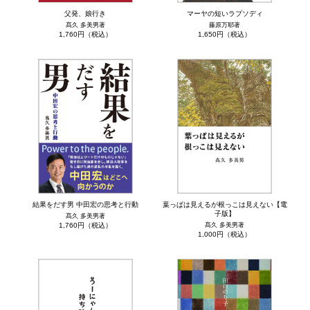
父発、娘行き
マーヤの短いラプソディ
髙久 多美男著
藤原万耶著
1,760円（税込）
1,650円（税込）
結果をだす男 中田宏の思考と行動
葉っぱは見えるが根っこは見えない【電
子版】
髙久 多美男著
1,760円（税込）
髙久 多美男著
1,000円（税込）