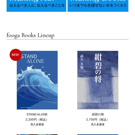
fooga Books Lineup
NEW!
STAND ALONE
紺碧の将
2,200円（税込）
2,750円（税込）
髙久多樂著
髙久多樂著