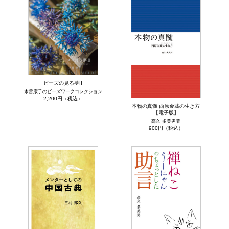
ビーズの見る夢II
木曽康子のビーズワークコレクション
2,200円（税込）
本物の真髄 西原金蔵の生き方
【電子版】
髙久 多美男著
900円（税込）