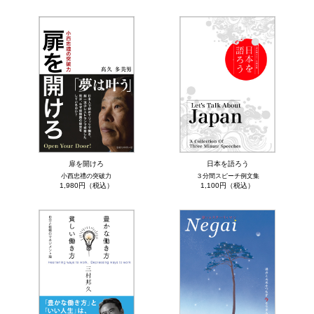
扉を開けろ
日本を語ろう
小西忠禮の突破力
３分間スピーチ例文集
1,980円（税込）
1,100円（税込）