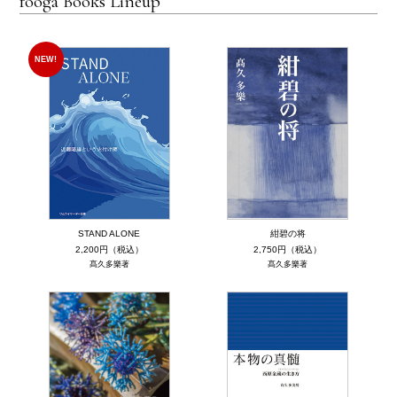
fooga Books Lineup
NEW!
STAND ALONE
紺碧の将
2,200円（税込）
2,750円（税込）
髙久多樂著
髙久多樂著