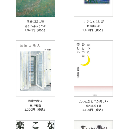
幸せの隠し味
小さなともしび
あかつきゆうこ著
鈴木由紀著
1,320円（税込）
1,650円（税込）
海流の旅人
たったひとつが美しい
林 檸檬著
神谷真理子著
1,320円（税込）
1,100円（税込）