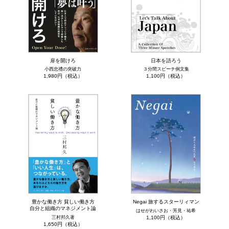
扉を開けろ
日本を語ろう
小西忠禮の突破力
３分間スピーチ例文集
1,980円（税込）
1,100円（税込）
豊かな働き方 貧しい働き方
Negai 旅するスターリィマン
自分と組織のマネジメント論
はせがわいさお・芳見・祐希
三村邦久著
1,100円（税込）
1,650円（税込）