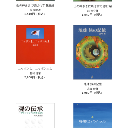
山の神さまに喚ばれて 独立編
山の神さまに喚ばれて 修行編
原 伸介著
原 伸介著
1,540円（税込）
1,540円（税込）
ニッポンよ、ニッポン人よ
船村 徹著
2,200円（税込）
地球 旅の記憶
宮坂 健著
1,980円（税込）