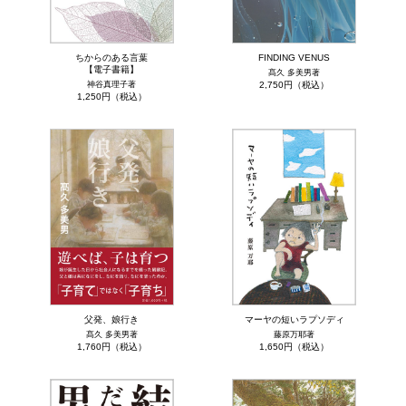
ちからのある言葉
FINDING VENUS
【電子書籍】
髙久 多美男著
神谷真理子著
2,750円（税込）
1,250円（税込）
父発、娘行き
マーヤの短いラプソディ
髙久 多美男著
藤原万耶著
1,760円（税込）
1,650円（税込）