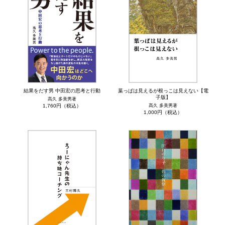
結果をだす男 中田宏の思考と行動
葉っぱは見えるが根っこは見えない【電
子版】
髙久 多美男著
1,760円（税込）
髙久 多美男著
1,000円（税込）