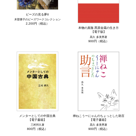
ビーズの見る夢II
木曽康子のビーズワークコレクション
2,200円（税込）
本物の真髄 西原金蔵の生き方
【電子版】
髙久 多美男著
900円（税込）
メンターとしての中国古典
禅ねこうーにゃんのちょっとした助言
【電子書籍】
【電子書籍】
三村邦久著
髙久 多美男著
800円（税込）
900円（税込）