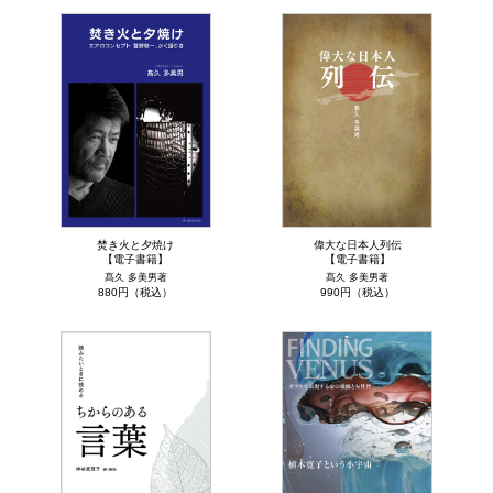
焚き火と夕焼け
偉大な日本人列伝
【電子書籍】
【電子書籍】
髙久 多美男著
髙久 多美男著
880円（税込）
990円（税込）