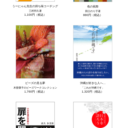
うーにゃん先生の持ち味コーチング
色の祝祭
三村邦久著
田口のり子著
1,100円（税込）
880円（税込）
ビーズの見る夢
沖縄が好きな人へ…
木曽康子のビーズワークコレクション
「これが沖縄です」
1,760円（税込）
1,320円（税込）