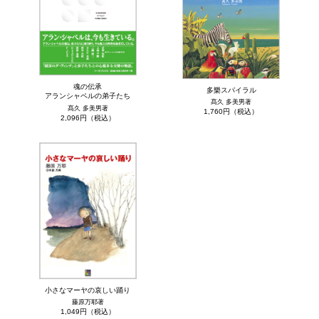
魂の伝承
多樂スパイラル
アランシャペルの弟子たち
髙久 多美男著
髙久 多美男著
1,760円（税込）
2,096円（税込）
小さなマーヤの哀しい踊り
藤原万耶著
1,049円（税込）