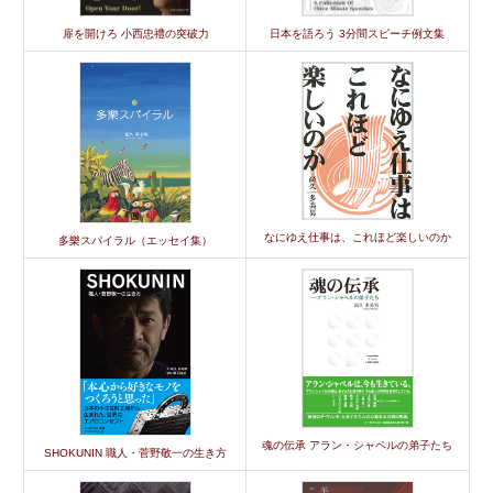
扉を開けろ 小西忠禮の突破力
日本を語ろう 3分間スピーチ例文集
なにゆえ仕事は、これほど楽しいのか
多樂スパイラル（エッセイ集）
魂の伝承 アラン・シャペルの弟子たち
SHOKUNIN 職人・菅野敬一の生き方