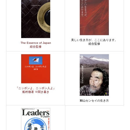
美しい生き方が、ここにあります。
The Essence of Japan
総合監修
総合監修
『ニッポンよ、ニッポン人よ』
船村徹著 ※聞き書き
鯛山センセイの生き方