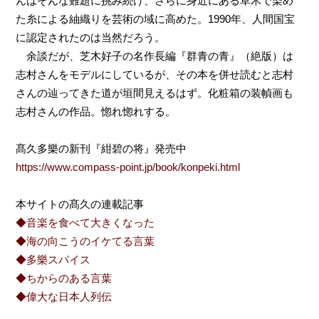
んはそんな難題に挑み続け、さらに身近にある草木で染め
た糸による紬織りを芸術の域に高めた。1990年、人間国宝
に認定されたのは当然だろう。
余談だが、芝木好子の名作長編『群青の青』（絶版）は
志村さんをモデルにしているが、その本を併せ読むと志村
さんの辿ってきた道が垣間見えるはず。化粧箱の装幀画も
志村さんの作品。惚れ惚れする。
髙久多樂の新刊『紺碧の将』発売中
https://www.compass-point.jp/book/konpeki.html
本サイトの髙久の連載記事
◆音楽を食べて大きくなった
◆海の向こうのイケてる言葉
◆多樂スパイス
◆ちからのある言葉
◆偉大な日本人列伝