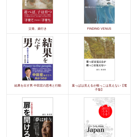
父発、娘行き
FINDING VENUS
結果を出す男 中田宏の思考と行動
葉っぱは見えるが根っこは見えない【電
子版】