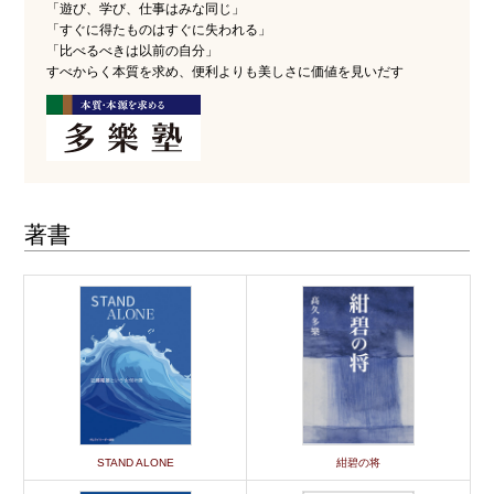
「遊び、学び、仕事はみな同じ」
「すぐに得たものはすぐに失われる」
「比べるべきは以前の自分」
すべからく本質を求め、便利よりも美しさに価値を見いだす
著書
STAND ALONE
紺碧の将