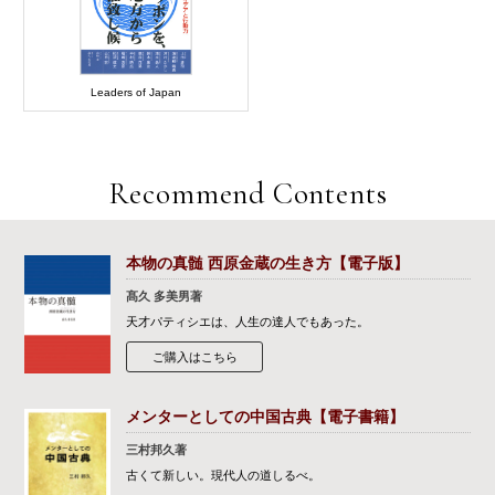
Leaders of Japan
Recommend Contents
本物の真髄 西原金蔵の生き方【電子版】
髙久 多美男著
天才パティシエは、人生の達人でもあった。
ご購入はこちら
メンターとしての中国古典【電子書籍】
三村邦久著
古くて新しい。現代人の道しるべ。