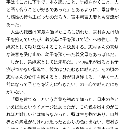
事はまことに下手で、本を読むこと、手紙をかくこと、人
と語り合うことが好きであった」とあるように、母は豊か
な感性の持ち主だったのだろう。富本憲吉夫妻とも交流が
あった。
人生の転機は30歳を過ぎたころに訪れた。志村さんは幼
子を抱えていたが、義父母に子を預けて近江へ移住し、染
織家として独り立ちすることを決意する。志村さんの真剣
な決意を受け止め、幼子を預かった義父母もあっぱれだ。
しかし、染織家としては未熟だ。いつ結果が出るとも予
測がつかない状況で、彼女はひたむきに励んだ。その頃の
志村さんの心中を察すると、身が引き締まる。「早く一人
前になって子どもを迎えに行きたい」の一心で励んだにち
がいない。
「藍を建てる」という言葉を初めて知った。日本の色と
いえば藍というイメージはあったが、この色を出すのがこ
れほど難しいとは知らなかった。藍は生き物であり、自然
界との疎通がなければ思ったとおりの色は出ない。志村さ