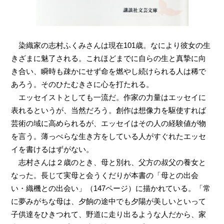
染織家の志村ふくみさんは現在101歳。なにより彼女の生
きざまに魅了される。これほどまでに自らの生と真摯に向
き合い、瞬時も疎かにせず命を燃やし続けられる人は稀で
あろう。そのひたむきさに心を打たれる。
エッセイストとしても一流だ。作家の力量はエッセイに
表れるというが、当然だろう。創作は想像力を駆使すれば
芸術の域に高められるが、エッセイはその人の経験値が物
を言う。薄っぺらな生き方をしている人がすぐれたエッセ
イを書けるはずがない。
志村さんは２歳のとき、母と別れ、父方の叔父の養女と
なった。長じて実母と会うくだりが本書の「母との出会
い・織機との出会い」（147ページ）に描かれている。「常
に夢みがちな母は、夕餉の途中でも夕陽が美しいといって
子供達をひきつれて、野道に走り出るような人だから、家