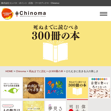
株式会社コンパス・ポイント（広告・フーガブックス・Chinoma）
HOME
>
Chinoma
>
死ぬまでに読むべき300冊の本
> ひたむきに生きる人の美しさ