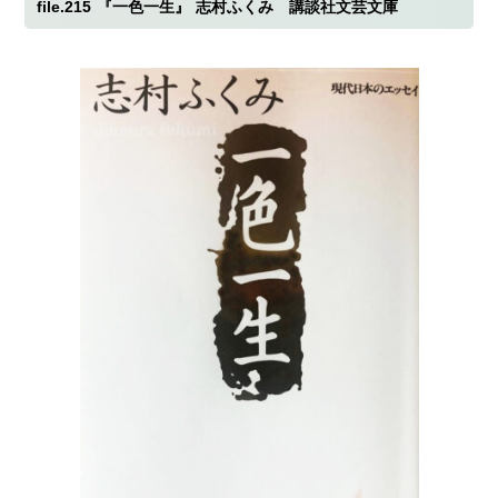
file.215
『一色一生』
志村ふくみ 講談社文芸文庫