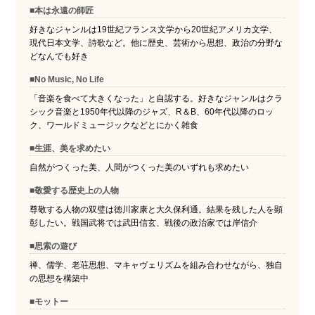
■本は永遠の師匠
好きなジャンルは19世紀フランス文学から20世紀アメリカ文学、
現代日本文学、詩歌など。他に歴史、芸術から思想、政治の分野な
どなんでも好き
■No Music, No Life
「音楽を食べて大きくなった」と自認する。好きなジャンルはクラ
シック音楽と1950年代以降のジャズ、R＆B、60年代以降のロッ
ク、ワールドミュージックなどとにかく雑食
■生涯、美を求めたい
自然がつくった美、人間がつくった美のいずれも求めたい
■敬愛する歴史上の人物
尊敬する人物の双璧は徳川家康と大久保利通。結果を残した人を顕
彰したい。戦国武将では武田信玄、戦後の政治家では岸信介
■思索の遊び
禅、儒学、老荘思想、マキャヴェリズムを組み合わせながら、独自
の思想を構築中
■モットー