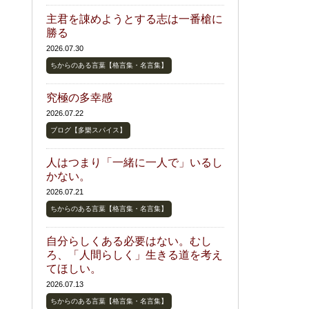
主君を諌めようとする志は一番槍に
勝る
2026.07.30
ちからのある言葉【格言集・名言集】
究極の多幸感
2026.07.22
ブログ【多樂スパイス】
人はつまり「一緒に一人で」いるし
かない。
2026.07.21
ちからのある言葉【格言集・名言集】
自分らしくある必要はない。むし
ろ、「人間らしく」生きる道を考え
てほしい。
2026.07.13
ちからのある言葉【格言集・名言集】