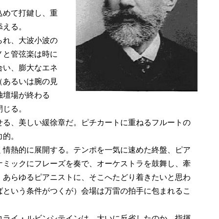
込めて打鍵し、重
添える。
られ、大波小波の
ノと管弦楽は時に
合い、膨大なエネ
（あるいは腕の見
独壇場が終わる
閉じる。
る、美しい緩徐章だ。ピチカートに重ねるフルートの
力的。
情熱的に展開する。テンポを一気に速めた終盤、ピア
ナミックにフレーズを奏で、オーケストラを鼓舞し、牽
。あらゆるピアニストに、そこへたどり着きたいと思わ
ばという条件がつくが）会場は万雷の拍手に包まれるこ
ライ・ルビンシテインは、大いに反省したのか、指揮