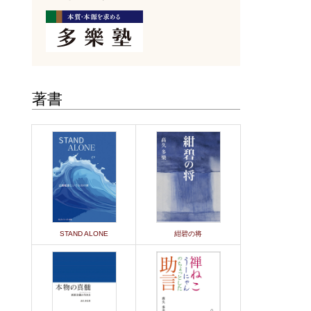
著書
STAND ALONE
紺碧の将