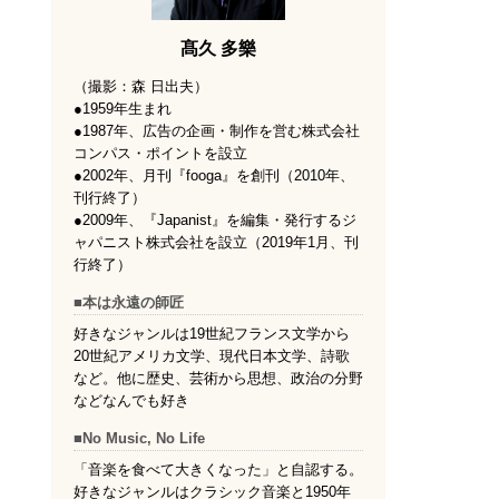
髙久 多樂
（撮影：森 日出夫）
●1959年生まれ
●1987年、広告の企画・制作を営む株式会社
コンパス・ポイントを設立
●2002年、月刊『fooga』を創刊（2010年、
刊行終了）
●2009年、『Japanist』を編集・発行するジ
ャパニスト株式会社を設立（2019年1月、刊
行終了）
■本は永遠の師匠
好きなジャンルは19世紀フランス文学から
20世紀アメリカ文学、現代日本文学、詩歌
など。他に歴史、芸術から思想、政治の分野
などなんでも好き
■No Music, No Life
「音楽を食べて大きくなった」と自認する。
好きなジャンルはクラシック音楽と1950年