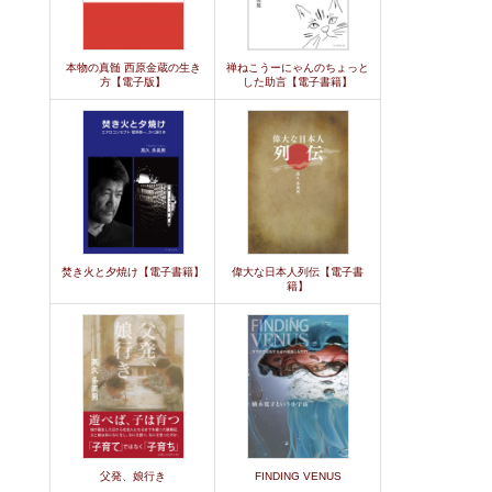
本物の真髄 西原金蔵の生き
禅ねこうーにゃんのちょっと
方【電子版】
した助言【電子書籍】
焚き火と夕焼け【電子書籍】
偉大な日本人列伝【電子書
籍】
父発、娘行き
FINDING VENUS