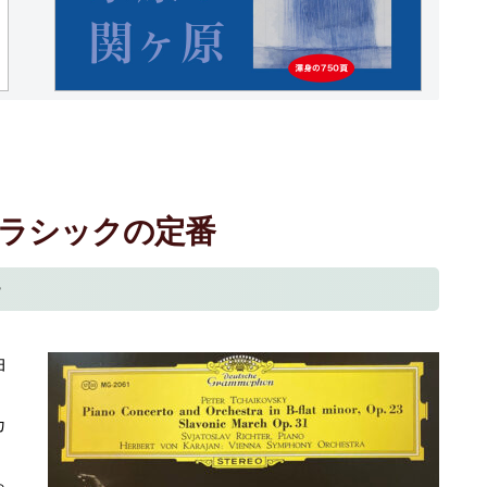
ラシックの定番
ー
曲
カ
っ