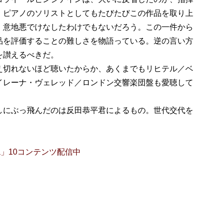
、ピアノのソリストとしてもたびたびこの作品を取り上
、意地悪でけなしたわけでもないだろう。この一件から
品を評価することの難しさを物語っている。逆の言い方
を讃えるべきだ。
切れないほど聴いたからか、あくまでもリヒテル／ベ
イレーナ・ヴェレッド／ロンドン交響楽団盤も愛聴して
にぶっ飛んだのは反田恭平君によるもの。世代交代を
a」10コンテンツ配信中