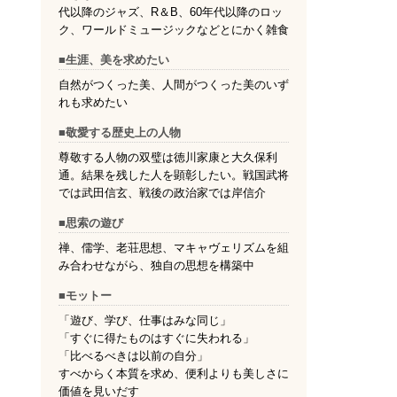
代以降のジャズ、R＆B、60年代以降のロッ
ク、ワールドミュージックなどとにかく雑食
■生涯、美を求めたい
自然がつくった美、人間がつくった美のいず
れも求めたい
■敬愛する歴史上の人物
尊敬する人物の双璧は徳川家康と大久保利
通。結果を残した人を顕彰したい。戦国武将
では武田信玄、戦後の政治家では岸信介
■思索の遊び
禅、儒学、老荘思想、マキャヴェリズムを組
み合わせながら、独自の思想を構築中
■モットー
「遊び、学び、仕事はみな同じ」
「すぐに得たものはすぐに失われる」
「比べるべきは以前の自分」
すべからく本質を求め、便利よりも美しさに
価値を見いだす