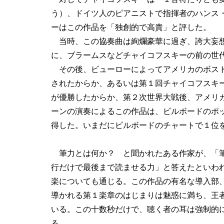
う）、ドイツ人のピアニストで指揮者のハンス
ーはこの作品を「独創的で高貴」と評した。
当時、この協奏曲は絢爛豪華に過ぎ、誇大妄想
に、ブラームスなどチャイコフスキーの前の世
その後、ビューローによってアメリカのボスト
されたからか、あるいは第１回チャイコフスキ
が優勝したからか、第２次世界大戦後、アメリ
ーンの演奏によるこの作品は、ビルボードのポ
得した。いまだにビルボードのチャートで１位
筆力とは何か？ と聞かれたある作家が、「
行だけで最後まで読ませる力」と答えたといわ
楽についても通じる。この作品の有名な導入部
導かれる第１楽章のはじまりは魅惑に満ち、王
いる。この十数秒だけで、聴く者の耳は強制的
る。