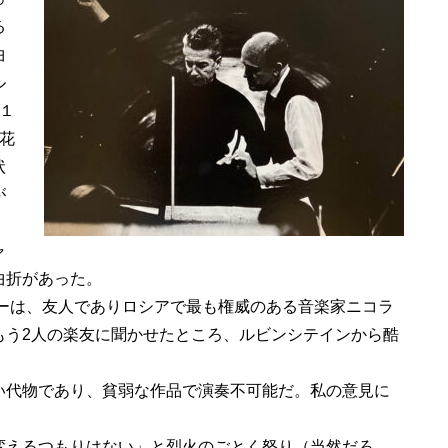
る
曲
ル
１
花
状
が
ャ
曲折があった。
キーは、友人でありロシアで最も権威のある音楽家ニコラ
もう2人の楽友に聞かせたところ、ルビンシテインから酷
い代物であり、貧弱な作品で演奏不可能だ。私の意見に
えるつもりはない」と烈火のごとく怒り（当然だろ