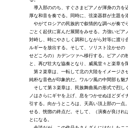
導入部ののち、すぐさまピアノが渾身の力を
厚な和音を奏でる。同時に、弦楽器群が主題を
やがてロシアの民族的で叙情的な調べが奏で
ごとく起伏に富んだ展開をみせる。力強いピア
対峙し、時にやさしく調和しながら対等に渡り
ルギーを放出する。そして、ソリスト泣かせの
せどころの）カデンツァへ移行する。ピアノの
と、再び壮大な協奏となり、威風堂々と楽章を
第２楽章は、一転して北の大陸をイメージさせ
純朴な音色が印象的だ。ワルツ風の中間部も魅
そして第３楽章は、民族舞曲風の形式で烈しく
ノはさらにギヤを上げ、息をつかせぬほどダイ
引する。向かうところは、天高い頂上部の一点
せる、恍惚の終点だ。そして、（演奏が良けれ
とになる。
余談だが、この作品をさんざんにけなしたニコ