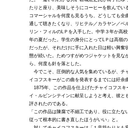
たりと座り、美味しそうにコーヒーを飲んでい
コマーシャルを何度も見るうち、どうしても全
通して聴きたくなり、リヒテル／カラヤン／ベ
リン・フィルのLＰを入手した。中学３年か高校
年の夏だった。学生の身分にとってLＰは高嶺の
だったが、それだけに手に入れた日は軽い興奮
態が続いた。ためつすがめつジャケットを見な
ら、何度も針を落とした。
今でこそ、圧倒的な人気を集めているが、チ
イコフスキーがこの曲を発表するまでには紆余
1875年、この作品を仕上げたチャイコフス
イ・ルビンシテインに献呈しようと考え、彼と
評されたのである。
「この作品は陳腐で不細工であり、役に立たな
従って根本的に書き直したほうがいい」と。
対してチャイコフスキーは「１音符たりとも変