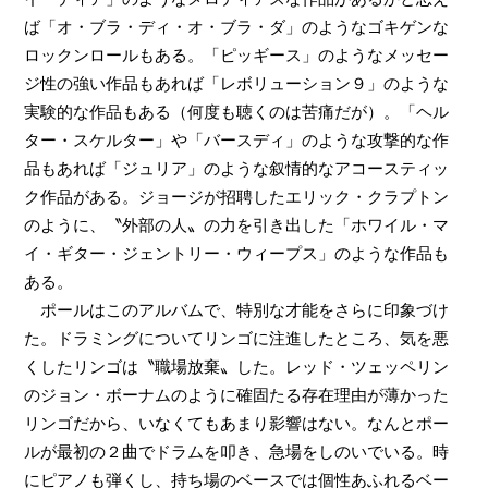
ば「オ・ブラ・ディ・オ・ブラ・ダ」のようなゴキゲンな
ロックンロールもある。「ピッギース」のようなメッセー
ジ性の強い作品もあれば「レボリューション９」のような
実験的な作品もある（何度も聴くのは苦痛だが）。「ヘル
ター・スケルター」や「バースディ」のような攻撃的な作
品もあれば「ジュリア」のような叙情的なアコースティッ
ク作品がある。ジョージが招聘したエリック・クラプトン
のように、〝外部の人〟の力を引き出した「ホワイル・マ
イ・ギター・ジェントリー・ウィープス」のような作品も
ある。
ポールはこのアルバムで、特別な才能をさらに印象づけ
た。ドラミングについてリンゴに注進したところ、気を悪
くしたリンゴは〝職場放棄〟した。レッド・ツェッペリン
のジョン・ボーナムのように確固たる存在理由が薄かった
リンゴだから、いなくてもあまり影響はない。なんとポー
ルが最初の２曲でドラムを叩き、急場をしのいでいる。時
にピアノも弾くし、持ち場のベースでは個性あふれるベー