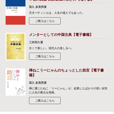
髙久 多美男著
天才パティシエは、人生の達人でもあった。
ご購入はこちら
メンターとしての中国古典【電子書籍】
三村邦久著
古くて新しい。現代人の道しるべ。
ご購入はこちら
禅ねこうーにゃんのちょっとした助言【電子書
籍】
髙久 多美男著
禅に通じたねこ「うーにゃん」が、起業したばかりの若い女性
に人生の要点を指南。
ご購入はこちら