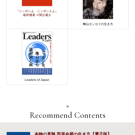
『ニッポンよ、ニッポン人よ』
船村徹著 ※聞き書き
鯛山センセイの生き方
Leaders of Japan
>
Recommend Contents
本物の真髄 西原金蔵の生き方【電子版】