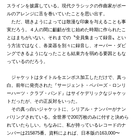
スラインを披露している。現代クラシックの作曲家がポー
ルのアレンジに舌を巻いていたことを思い出す。
ただ、聴きようによっては散漫な印象を与えることも事
実だろう。４人の間に齟齬が生じ始めた時期に作られたこ
とはまちがいない。それまでの〝全員集まって録音〟とい
う方法ではなく、各楽器を別々に録音し、オーバー・ダビ
ングできるようになったことも結束力を弱める要因ともな
っているのだろう。
ジャケットはタイトルをエンボス加工しただけで、真っ
白。前年に発売された『サージェント・ペパーズ・ロンリ
ーハーツ・クラブ・バンド』はサイケデリックなジャケッ
トだったが、その正反対をいった。
その真っ白いジャケットに、シリアル・ナンバーがナン
バリングされている。全世界で200万枚のみに付すと決めら
れていたらしい。ちなみに、私が持っているレコードのナ
ンバーは215875番。資料によれば、日本版の163,000〜