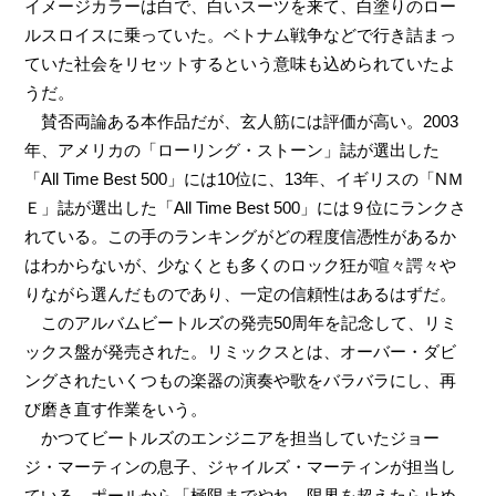
イメージカラーは白で、白いスーツを来て、白塗りのロー
ルスロイスに乗っていた。ベトナム戦争などで行き詰まっ
ていた社会をリセットするという意味も込められていたよ
うだ。
賛否両論ある本作品だが、玄人筋には評価が高い。2003
年、アメリカの「ローリング・ストーン」誌が選出した
「All Time Best 500」には10位に、13年、イギリスの「NＭ
Ｅ」誌が選出した「All Time Best 500」には９位にランクさ
れている。この手のランキングがどの程度信憑性があるか
はわからないが、少なくとも多くのロック狂が喧々諤々や
りながら選んだものであり、一定の信頼性はあるはずだ。
このアルバムビートルズの発売50周年を記念して、リミ
ックス盤が発売された。リミックスとは、オーバー・ダビ
ングされたいくつもの楽器の演奏や歌をバラバラにし、再
び磨き直す作業をいう。
かつてビートルズのエンジニアを担当していたジョー
ジ・マーティンの息子、ジャイルズ・マーティンが担当し
ている。ポールから「極限までやれ。限界を超えたら止め