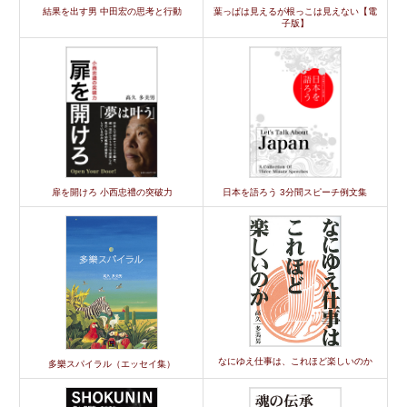
結果を出す男 中田宏の思考と行動
葉っぱは見えるが根っこは見えない【電
子版】
扉を開けろ 小西忠禮の突破力
日本を語ろう 3分間スピーチ例文集
なにゆえ仕事は、これほど楽しいのか
多樂スパイラル（エッセイ集）