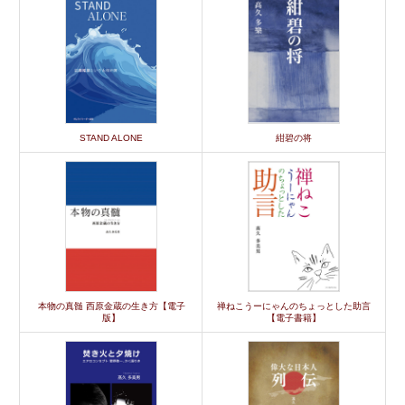
STAND ALONE
紺碧の将
本物の真髄 西原金蔵の生き方【電子
禅ねこうーにゃんのちょっとした助言
版】
【電子書籍】