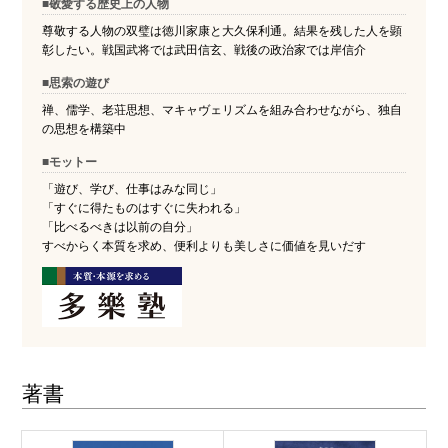
■敬愛する歴史上の人物
尊敬する人物の双璧は徳川家康と大久保利通。結果を残した人を顕
彰したい。戦国武将では武田信玄、戦後の政治家では岸信介
■思索の遊び
禅、儒学、老荘思想、マキャヴェリズムを組み合わせながら、独自
の思想を構築中
■モットー
「遊び、学び、仕事はみな同じ」
「すぐに得たものはすぐに失われる」
「比べるべきは以前の自分」
すべからく本質を求め、便利よりも美しさに価値を見いだす
著書