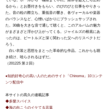
るから」とお墨付きをもらい、のびのびと仕事をやりきっ
た。音の粒の際立ち、重低音の響き、各ヴォーカルや楽器
のバランスなど、心憎いばかりにブラッシュサップされ
た。30曲を大きな音で通して聴くと、このアルバムの魅力
がまざまざと浮かび上がってくる。ジャイルズの根底にあ
ったのは、ビートルズと深く関わった父へのリスペクトだ
ろう。
白い衣装と思想をまとった革命的な作品。これからも聴
き続け、唸らされるはずだ。
（201225 第２回）
●知的好奇心の高い人のためのサイト「Chinoma」10コンテ
ンツ配信中
本サイトの髙久の連載記事
◆多樂スパイス
◆海の向こうのイケてる言葉