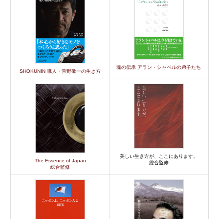
魂の伝承 アラン・シャペルの弟子たち
SHOKUNIN 職人・菅野敬一の生き方
美しい生き方が、ここにあります。
The Essence of Japan
総合監修
総合監修