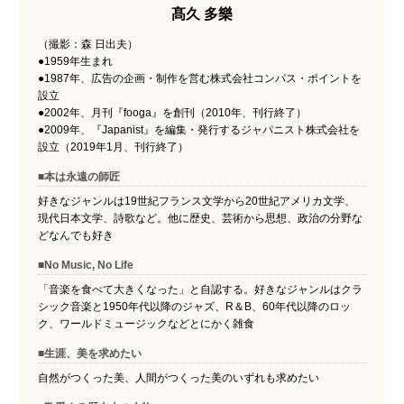
髙久 多樂
（撮影：森 日出夫）
●1959年生まれ
●1987年、広告の企画・制作を営む株式会社コンパス・ポイントを
設立
●2002年、月刊『fooga』を創刊（2010年、刊行終了）
●2009年、『Japanist』を編集・発行するジャパニスト株式会社を
設立（2019年1月、刊行終了）
■本は永遠の師匠
好きなジャンルは19世紀フランス文学から20世紀アメリカ文学、
現代日本文学、詩歌など。他に歴史、芸術から思想、政治の分野な
どなんでも好き
■No Music, No Life
「音楽を食べて大きくなった」と自認する。好きなジャンルはクラ
シック音楽と1950年代以降のジャズ、R＆B、60年代以降のロッ
ク、ワールドミュージックなどとにかく雑食
■生涯、美を求めたい
自然がつくった美、人間がつくった美のいずれも求めたい