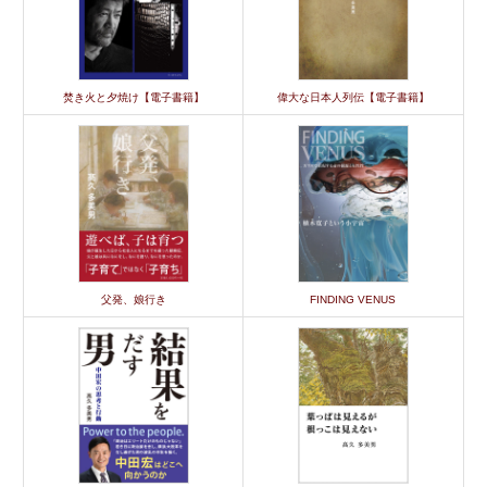
焚き火と夕焼け【電子書籍】
偉大な日本人列伝【電子書籍】
父発、娘行き
FINDING VENUS