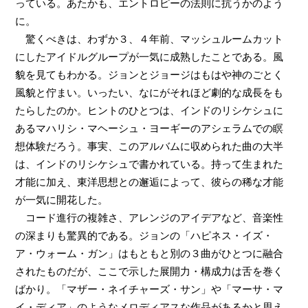
っている。あたかも、エントロピーの法則に抗うかのよう
に。
驚くべきは、わずか３、４年前、マッシュルームカット
にしたアイドルグループが一気に成熟したことである。風
貌を見てもわかる。ジョンとジョージはもはや神のごとく
風貌と佇まい。いったい、なにがそれほど劇的な成長をも
たらしたのか。ヒントのひとつは、インドのリシケシュに
あるマハリシ・マヘーシュ・ヨーギーのアシェラムでの瞑
想体験だろう。事実、このアルバムに収められた曲の大半
は、インドのリシケシュで書かれている。持って生まれた
才能に加え、東洋思想との邂逅によって、彼らの稀な才能
が一気に開花した。
コード進行の複雑さ、アレンジのアイデアなど、音楽性
の深まりも驚異的である。ジョンの「ハピネス・イズ・
ア・ウォーム・ガン」はもともと別の３曲がひとつに融合
されたものだが、ここで示した展開力・構成力は舌を巻く
ばかり。「マザー・ネイチャーズ・サン」や「マーサ・マ
イ・ディア」のようなメロディアスな作品があるかと思え