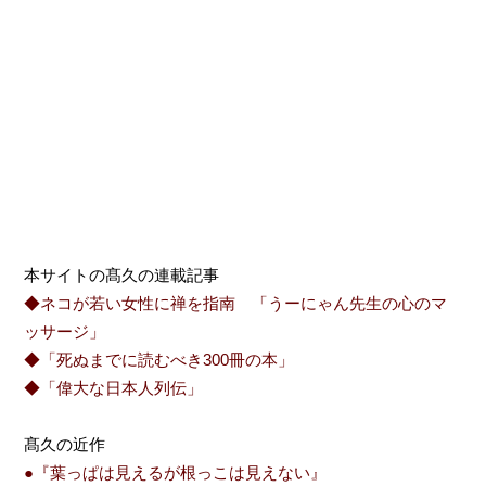
本サイトの髙久の連載記事
◆ネコが若い女性に禅を指南 「うーにゃん先生の心のマ
ッサージ」
◆「死ぬまでに読むべき300冊の本」
◆「偉大な日本人列伝」
髙久の近作
●『葉っぱは見えるが根っこは見えない』