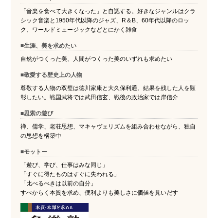
「音楽を食べて大きくなった」と自認する。好きなジャンルはクラ
シック音楽と1950年代以降のジャズ、R＆B、60年代以降のロッ
ク、ワールドミュージックなどとにかく雑食
■生涯、美を求めたい
自然がつくった美、人間がつくった美のいずれも求めたい
■敬愛する歴史上の人物
尊敬する人物の双璧は徳川家康と大久保利通。結果を残した人を顕
彰したい。戦国武将では武田信玄、戦後の政治家では岸信介
■思索の遊び
禅、儒学、老荘思想、マキャヴェリズムを組み合わせながら、独自
の思想を構築中
■モットー
「遊び、学び、仕事はみな同じ」
「すぐに得たものはすぐに失われる」
「比べるべきは以前の自分」
すべからく本質を求め、便利よりも美しさに価値を見いだす