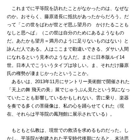
これまでに平等院を訪れたことがなかったのは、なぜな
のか。おそらく、藤原道長に抵抗があったからだろう。だ
って「この世をばわが世とぞ思ふ望月の かけたることも
なしと思へば」（この世は自分のためにあるようなもの
だ。あたかも望月＝満月のように足りないものはない）と
詠んだ人である。人はここまで勘違いできる、ダサい人間
になれるという見本のような人だ。まさに日本版ルイ14
世。日本人でこういうタイプは珍しい。ま、それだけ藤原
氏の権勢が凄まじかったということか。
あるいは、2013年11月にサントリー美術館で開催された
「天上の舞 飛天の美」展でじゅうぶん見たという気になっ
ていたことも影響しているかもしれない。雲に乗り、楽器
を奏でる多くの菩薩像は、私の心を踊らせてくれた（現
在、それらは平等院の鳳翔館に展示されている）。
もともと仏教は、現世での救済を求めるものだった。し
かし、平等院が創建された平安時代後期になると、末法思