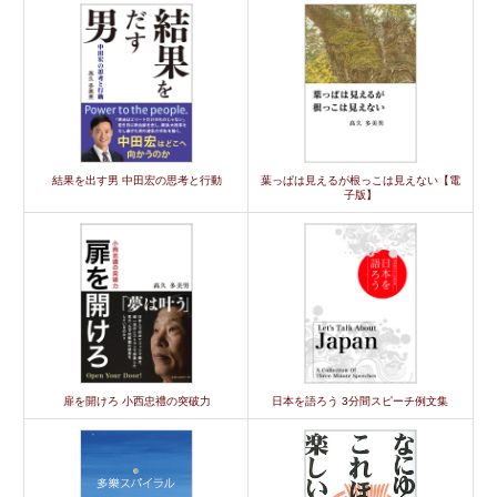
結果を出す男 中田宏の思考と行動
葉っぱは見えるが根っこは見えない【電
子版】
扉を開けろ 小西忠禮の突破力
日本を語ろう 3分間スピーチ例文集