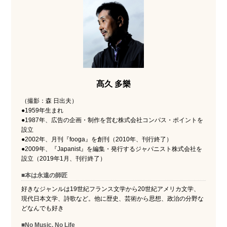
髙久 多樂
（撮影：森 日出夫）
●1959年生まれ
●1987年、広告の企画・制作を営む株式会社コンパス・ポイントを
設立
●2002年、月刊『fooga』を創刊（2010年、刊行終了）
●2009年、『Japanist』を編集・発行するジャパニスト株式会社を
設立（2019年1月、刊行終了）
■本は永遠の師匠
好きなジャンルは19世紀フランス文学から20世紀アメリカ文学、
現代日本文学、詩歌など。他に歴史、芸術から思想、政治の分野な
どなんでも好き
■No Music, No Life