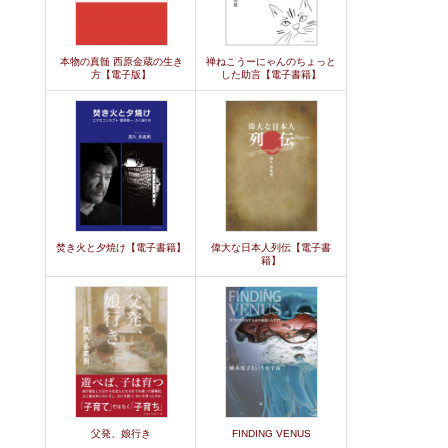
本物の真髄 西原金蔵の生き
禅ねこうーにゃんのちょっと
方【電子版】
した助言【電子書籍】
焚き火と夕焼け【電子書籍】
偉大な日本人列伝【電子書
籍】
父発、娘行き
FINDING VENUS