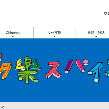
株
Chinoma
制作実績
書籍・雑誌
いる