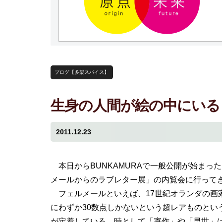
ブログ【多樂スパイス】
生身の人間が絵の中にいる
2011.12.23
本日からBUNKAMURAで一般公開が始まっ
メールからのラブレター展」の内覧会に行って
フェルメールといえば、17世紀オランダの画
にわずか30数点しかないという超レアものとい
が定着している。時として「寡作」や「早世」