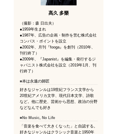
髙久 多樂
（撮影：森 日出夫）
●1959年生まれ
●1987年、広告の企画・制作を営む株式会社
コンパス・ポイントを設立
●2002年、月刊『fooga』を創刊（2010年、
刊行終了）
●2009年、『Japanist』を編集・発行するジ
ャパニスト株式会社を設立（2019年1月、刊
行終了）
■本は永遠の師匠
好きなジャンルは19世紀フランス文学から
20世紀アメリカ文学、現代日本文学、詩歌
など。他に歴史、芸術から思想、政治の分野
などなんでも好き
■No Music, No Life
「音楽を食べて大きくなった」と自認する。
好きなジャンルはクラシック音楽と1950年