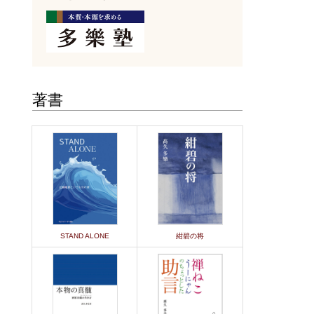
著書
STAND ALONE
紺碧の将