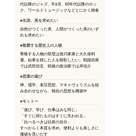
代以降のジャズ、R＆B、60年代以降のロッ
ク、ワールドミュージックなどとにかく雑食
■生涯、美を求めたい
自然がつくった美、人間がつくった美のいず
れも求めたい
■敬愛する歴史上の人物
尊敬する人物の双璧は徳川家康と大久保利
通。結果を残した人を顕彰したい。戦国武将
では武田信玄、戦後の政治家では岸信介
■思索の遊び
禅、儒学、老荘思想、マキャヴェリズムを組
み合わせながら、独自の思想を構築中
■モットー
「遊び、学び、仕事はみな同じ」
「すぐに得たものはすぐに失われる」
「比べるべきは以前の自分」
すべからく本質を求め、便利よりも美しさに
価値を見いだす