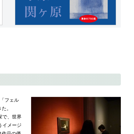
た「フェル
きた。
家で、世界
うイメージ
は作品の価