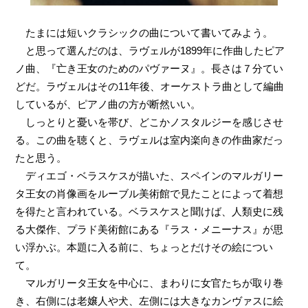
たまには短いクラシックの曲について書いてみよう。
と思って選んだのは、ラヴェルが1899年に作曲したピア
ノ曲、『亡き王女のためのパヴァーヌ』。長さは７分てい
どだ。ラヴェルはその11年後、オーケストラ曲として編曲
しているが、ピアノ曲の方が断然いい。
しっとりと憂いを帯び、どこかノスタルジーを感じさせ
る。この曲を聴くと、ラヴェルは室内楽向きの作曲家だっ
たと思う。
ディエゴ・ベラスケスが描いた、スペインのマルガリー
タ王女の肖像画をルーブル美術館で見たことによって着想
を得たと言われている。ベラスケスと聞けば、人類史に残
る大傑作、プラド美術館にある『ラス・メニーナス』が思
い浮かぶ。本題に入る前に、ちょっとだけその絵につい
て。
マルガリータ王女を中心に、まわりに女官たちが取り巻
き、右側には老嬢人や犬、左側には大きなカンヴァスに絵