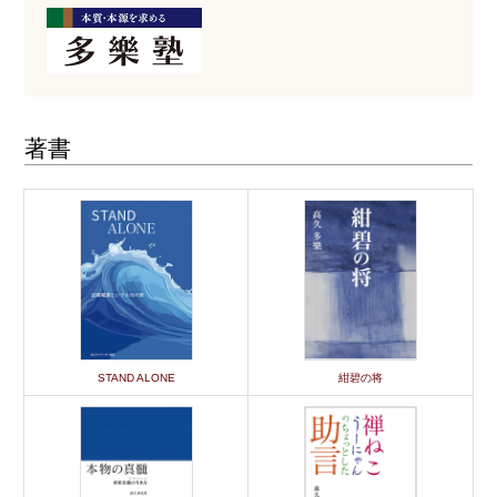
著書
STAND ALONE
紺碧の将