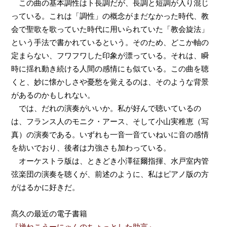
この曲の基本調性はト長調だが、長調と短調が入り混じ
っている。これは「調性」の概念がまだなかった時代、教
会で聖歌を歌っていた時代に用いられていた「教会旋法」
という手法で書かれているという。そのため、どこか軸の
定まらない、フワフワした印象が漂っている。それは、瞬
時に揺れ動き続ける人間の感情にも似ている。この曲を聴
くと、妙に懐かしさや憂愁を覚えるのは、そのような背景
があるのかもしれない。
では、だれの演奏がいいか。私が好んで聴いているの
は、フランス人のモニク・アース、そして小山実稚恵（写
真）の演奏である。いずれも一音一音ていねいに音の感情
を紡いでおり、後者は力強さも加わっている。
オーケストラ版は、ときどき小澤征爾指揮、水戸室内管
弦楽団の演奏を聴くが、前述のように、私はピアノ版の方
がはるかに好きだ。
髙久の最近の電子書籍
『禅ねこうーにゃんのちょっとした助言』