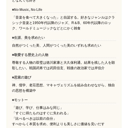
どなんでも好き
■No Music, No Life
「音楽を食べて大きくなった」と自認する。好きなジャンルはクラ
シック音楽と1950年代以降のジャズ、R＆B、60年代以降のロッ
ク、ワールドミュージックなどとにかく雑食
■生涯、美を求めたい
自然がつくった美、人間がつくった美のいずれも求めたい
■敬愛する歴史上の人物
尊敬する人物の双璧は徳川家康と大久保利通。結果を残した人を顕
彰したい。戦国武将では武田信玄、戦後の政治家では岸信介
■思索の遊び
禅、儒学、老荘思想、マキャヴェリズムを組み合わせながら、独自
の思想を構築中
■モットー
「遊び、学び、仕事はみな同じ」
「すぐに得たものはすぐに失われる」
「比べるべきは以前の自分」
すべからく本質を求め、便利よりも美しさに価値を見いだす