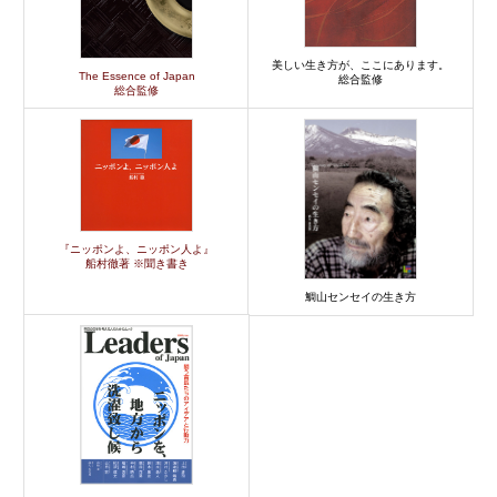
美しい生き方が、ここにあります。
The Essence of Japan
総合監修
総合監修
『ニッポンよ、ニッポン人よ』
船村徹著 ※聞き書き
鯛山センセイの生き方