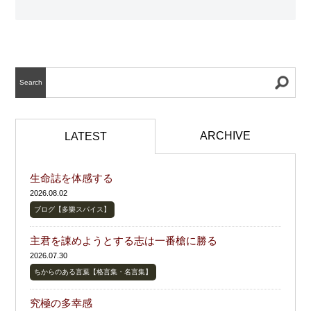
Search
ARCHIVE
LATEST
生命誌を体感する
2026.08.02
ブログ【多樂スパイス】
主君を諌めようとする志は一番槍に勝る
2026.07.30
ちからのある言葉【格言集・名言集】
究極の多幸感