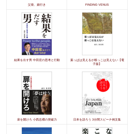
父発、娘行き
FINDING VENUS
結果を出す男 中田宏の思考と行動
葉っぱは見えるが根っこは見えない【電
子版】
扉を開けろ 小西忠禮の突破力
日本を語ろう 3分間スピーチ例文集