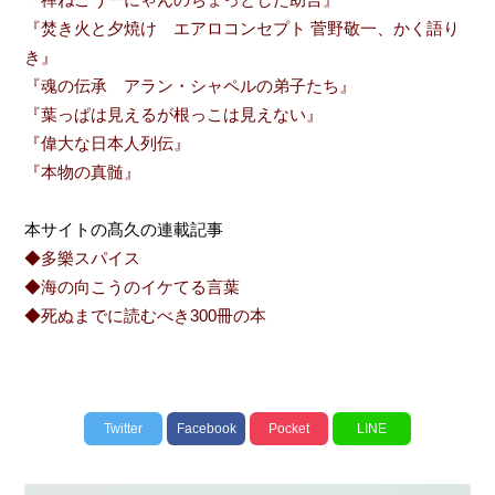
『焚き火と夕焼け エアロコンセプト 菅野敬一、かく語り
き』
『魂の伝承 アラン・シャペルの弟子たち』
『葉っぱは見えるが根っこは見えない』
『偉大な日本人列伝』
『本物の真髄』
本サイトの髙久の連載記事
◆多樂スパイス
◆海の向こうのイケてる言葉
◆死ぬまでに読むべき300冊の本
Twitter
Facebook
Pocket
LINE