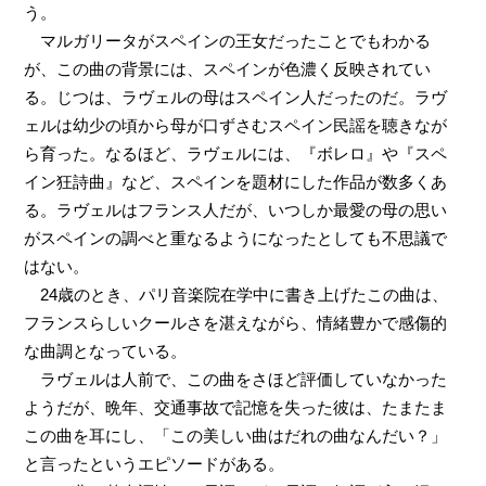
う。
マルガリータがスペインの王女だったことでもわかる
が、この曲の背景には、スペインが色濃く反映されてい
る。じつは、ラヴェルの母はスペイン人だったのだ。ラヴ
ェルは幼少の頃から母が口ずさむスペイン民謡を聴きなが
ら育った。なるほど、ラヴェルには、『ボレロ』や『スペ
イン狂詩曲』など、スペインを題材にした作品が数多くあ
る。ラヴェルはフランス人だが、いつしか最愛の母の思い
がスペインの調べと重なるようになったとしても不思議で
はない。
24歳のとき、パリ音楽院在学中に書き上げたこの曲は、
フランスらしいクールさを湛えながら、情緒豊かで感傷的
な曲調となっている。
ラヴェルは人前で、この曲をさほど評価していなかった
ようだが、晩年、交通事故で記憶を失った彼は、たまたま
この曲を耳にし、「この美しい曲はだれの曲なんだい？」
と言ったというエピソードがある。