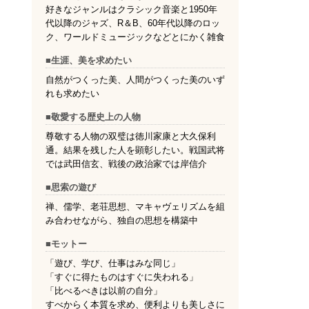
好きなジャンルはクラシック音楽と1950年
代以降のジャズ、R＆B、60年代以降のロッ
ク、ワールドミュージックなどとにかく雑食
■生涯、美を求めたい
自然がつくった美、人間がつくった美のいず
れも求めたい
■敬愛する歴史上の人物
尊敬する人物の双璧は徳川家康と大久保利
通。結果を残した人を顕彰したい。戦国武将
では武田信玄、戦後の政治家では岸信介
■思索の遊び
禅、儒学、老荘思想、マキャヴェリズムを組
み合わせながら、独自の思想を構築中
■モットー
「遊び、学び、仕事はみな同じ」
「すぐに得たものはすぐに失われる」
「比べるべきは以前の自分」
すべからく本質を求め、便利よりも美しさに