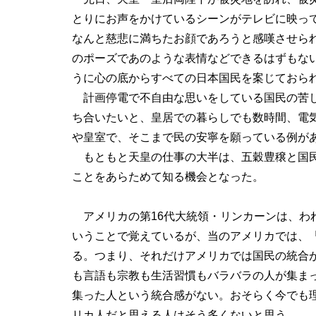
とりにお声をかけているシーンがテレビに映っ
なんと慈悲に満ちたお顔であろうと感嘆させら
のポーズであのような表情などできるはずもな
うに心の底からすべての日本国民を案じておら
計画停電で不自由な思いをしている国民の苦
ち合いたいと、皇居での暮らしでも数時間、電
や皇室で、そこまで民の安寧を願っている例が
もともと天皇の仕事の大半は、五穀豊穣と国民
ことをあらためて知る機会となった。
アメリカの第16代大統領・リンカーンは、わ
いうことで覚えているが、当のアメリカでは、
る。つまり、それだけアメリカでは国民の統合
も言語も宗教も生活習慣もバラバラの人が集ま
集った人という統合感がない。おそらく今でも
リカ人だと思える人はそう多くないと思う。