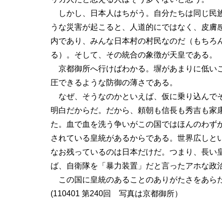
しかし、日本人はちがう。自分たちは同じ民族
うな災害が起こると、人道的にではなく、皮膚
内であり、みんな日本村の村民なのだ（もちろ
る）。そして、その統合の象徴が天皇である。
京都御所へ行けばわかる。塀があまりに低いこ
圧できるような防御の薄さである。
なぜ、そうなのかといえば、仮に乗り込んでそ
明白だからだ。だから、頼朝も信長も秀吉も家
た。血で血を洗う争いがこの国ではほんのわず
されている皇統があるからである。世界広しと
なお残っているのは日本だけだ。つまり、長い
ば、自衛隊を「暴力装置」だと言ったアホな政
この国に皇統のあることのありがたさをあらた
(110401 第240回 写真は京都御所）