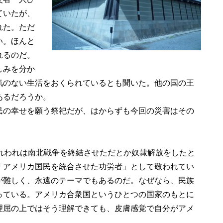
ていたが、
れた。ただ
い。ほんと
れるのだ。
しみを分か
気のない生活をおくられているとも聞いた。他の国の王
あるだろうか。
の幸せを願う祭祀だが、はからずも今回の災害はその
れわれは南北戦争を終結させただとか奴隷解放をしたと
「アメリカ国民を統合させた功労者」として敬われてい
が難しく、永遠のテーマでもあるのだ。なぜなら、民族
っている。アメリカ合衆国というひとつの国家のもとに
理屈の上ではそう理解できても、皮膚感覚で自分がアメ