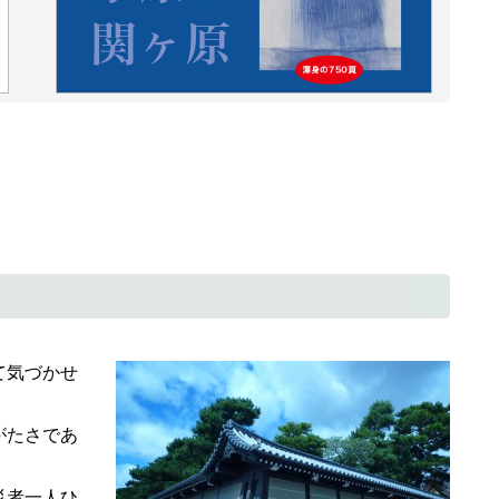
て気づかせ
がたさであ
災者一人ひ