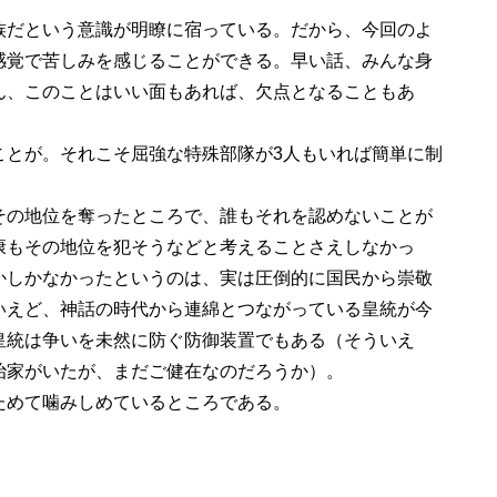
だという意識が明瞭に宿っている。だから、今回のよ
感覚で苦しみを感じることができる。早い話、みんな身
ん、このことはいい面もあれば、欠点となることもあ
とが。それこそ屈強な特殊部隊が3人もいれば簡単に制
の地位を奪ったところで、誰もそれを認めないことが
康もその地位を犯そうなどと考えることさえしなかっ
かしかなかったというのは、実は圧倒的に国民から崇敬
いえど、神話の時代から連綿とつながっている皇統が今
皇統は争いを未然に防ぐ防御装置でもある（そういえ
治家がいたが、まだご健在なのだろうか）。
めて噛みしめているところである。