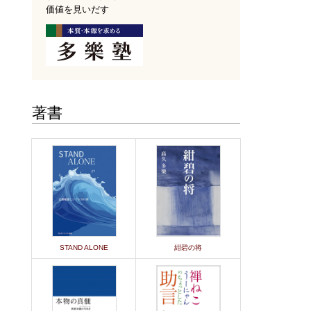
価値を見いだす
著書
STAND ALONE
紺碧の将