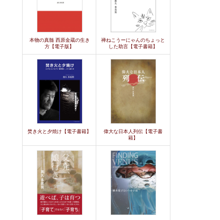
本物の真髄 西原金蔵の生き
禅ねこうーにゃんのちょっと
方【電子版】
した助言【電子書籍】
焚き火と夕焼け【電子書籍】
偉大な日本人列伝【電子書
籍】