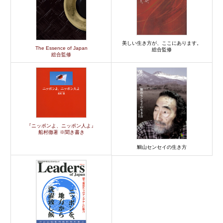
美しい生き方が、ここにあります。
The Essence of Japan
総合監修
総合監修
『ニッポンよ、ニッポン人よ』
船村徹著 ※聞き書き
鯛山センセイの生き方