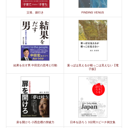
父発、娘行き
FINDING VENUS
結果を出す男 中田宏の思考と行動
葉っぱは見えるが根っこは見えない【電
子版】
扉を開けろ 小西忠禮の突破力
日本を語ろう 3分間スピーチ例文集