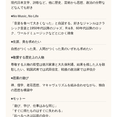
現代日本文学、詩歌など。他に歴史、芸術から思想、政治の分野な
どなんでも好き
■No Music, No Life
「音楽を食べて大きくなった」と自認する。好きなジャンルはクラ
シック音楽と1950年代以降のジャズ、R＆B、60年代以降のロッ
ク、ワールドミュージックなどとにかく雑食
■生涯、美を求めたい
自然がつくった美、人間がつくった美のいずれも求めたい
■敬愛する歴史上の人物
尊敬する人物の双璧は徳川家康と大久保利通。結果を残した人を顕
彰したい。戦国武将では武田信玄、戦後の政治家では岸信介
■思索の遊び
禅、儒学、老荘思想、マキャヴェリズムを組み合わせながら、独自
の思想を構築中
■モットー
「遊び、学び、仕事はみな同じ」
「すぐに得たものはすぐに失われる」
「比べるべきは以前の自分」