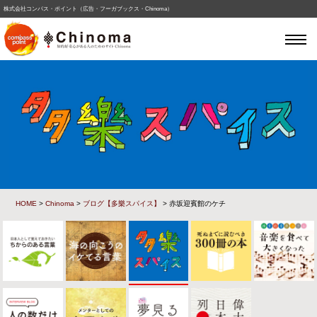
株式会社コンパス・ポイント（広告・フーガブックス・Chinoma）
HOME
>
Chinoma
>
ブログ【多樂スパイス】
> 赤坂迎賓館のケチ