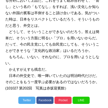
る分野において上品だ。これをうまく組み合わせて、「脅
し」という名の「もてなし」をすれば、浅い文化しか知ら
ない外国の賓客は卒倒すること請け合いである。気がつい
た時は、日本をリスペクトしているだろう。そういうもの
だと思う、外交とは。
どうして、そういうことができないのだろう。答えは簡
単だ。そういう方面に明るい「プロ」を用いないからだ。
だって、今の民主党にしても自民党にしても、そういうこ
とができそうな「文化的な政治家」はいるだろうか。
もちろん、いない。それなのに、プロを用いようとしな
い。
かえすがえすも残念だ。
日本の外交史で、唯一輝いていたのは明治時代だけだ。
そのことをもう一度学ぶ必要があるのではないだろうか。
(101027 第202回 写真は赤坂迎賓館）
Twitter
Facebook
Pocket
LINE