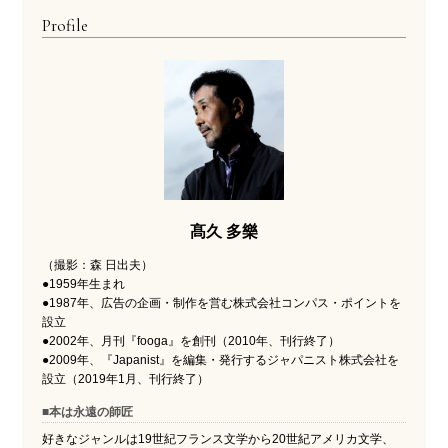
Profile
髙久 多樂
（撮影：森 日出夫）
●1959年生まれ
●1987年、広告の企画・制作を営む株式会社コンパス・ポイントを
設立
●2002年、月刊『fooga』を創刊（2010年、刊行終了）
●2009年、『Japanist』を編集・発行するジャパニスト株式会社を
設立（2019年1月、刊行終了）
■本は永遠の師匠
好きなジャンルは19世紀フランス文学から20世紀アメリカ文学、