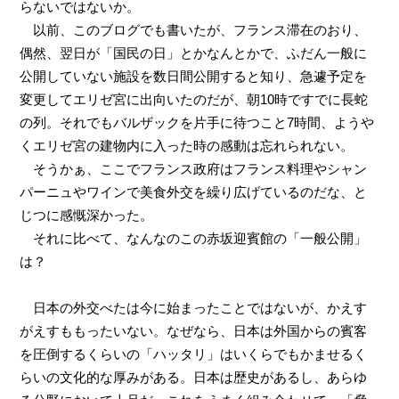
らないではないか。
以前、このブログでも書いたが、フランス滞在のおり、
偶然、翌日が「国民の日」とかなんとかで、ふだん一般に
公開していない施設を数日間公開すると知り、急遽予定を
変更してエリゼ宮に出向いたのだが、朝10時ですでに長蛇
の列。それでもバルザックを片手に待つこと7時間、ようや
くエリゼ宮の建物内に入った時の感動は忘れられない。
そうかぁ、ここでフランス政府はフランス料理やシャン
パーニュやワインで美食外交を繰り広げているのだな、と
じつに感慨深かった。
それに比べて、なんなのこの赤坂迎賓館の「一般公開」
は？
日本の外交べたは今に始まったことではないが、かえす
がえすももったいない。なぜなら、日本は外国からの賓客
を圧倒するくらいの「ハッタリ」はいくらでもかませるく
らいの文化的な厚みがある。日本は歴史があるし、あらゆ