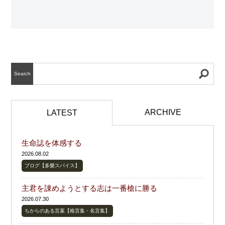
Search
ARCHIVE
LATEST
生命誌を体感する
2026.08.02
ブログ【多樂スパイス】
主君を諌めようとする志は一番槍に勝る
2026.07.30
ちからのある言葉【格言集・名言集】