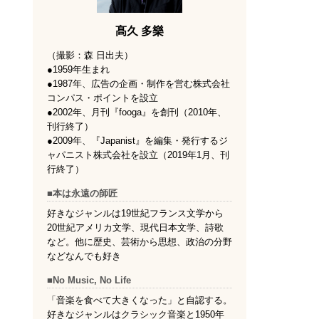
髙久 多樂
（撮影：森 日出夫）
●1959年生まれ
●1987年、広告の企画・制作を営む株式会社
コンパス・ポイントを設立
●2002年、月刊『fooga』を創刊（2010年、
刊行終了）
●2009年、『Japanist』を編集・発行するジ
ャパニスト株式会社を設立（2019年1月、刊
行終了）
■本は永遠の師匠
好きなジャンルは19世紀フランス文学から
20世紀アメリカ文学、現代日本文学、詩歌
など。他に歴史、芸術から思想、政治の分野
などなんでも好き
■No Music, No Life
「音楽を食べて大きくなった」と自認する。
好きなジャンルはクラシック音楽と1950年