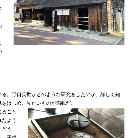
き
く
わ
ど
の
る。野口英世がどのような研究をしたのか、詳しく知
紙をはじめ、見たいものが満載だ。
じること
れたよう
かどう
も、子供