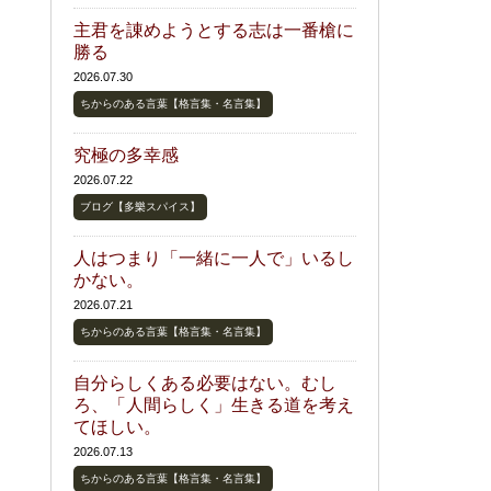
主君を諌めようとする志は一番槍に
勝る
2026.07.30
ちからのある言葉【格言集・名言集】
究極の多幸感
2026.07.22
ブログ【多樂スパイス】
人はつまり「一緒に一人で」いるし
かない。
2026.07.21
ちからのある言葉【格言集・名言集】
自分らしくある必要はない。むし
ろ、「人間らしく」生きる道を考え
てほしい。
2026.07.13
ちからのある言葉【格言集・名言集】