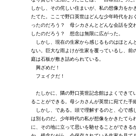
しかし、その侘しい住まいが、私の想像力をか
たてた。ここで野口英世はどんな少年時代をお
ったのだろう？ 母シカさんとどんな会話を交
したのだろう？ 想念は無限に広がった。
しかし、現在の生家から感じるものはほとん
ない。巨大な雨よけが生家を覆っているし、前
庭は石板が敷き詰められている。
興ざめだ！
フェイクだ！
たしかに、隣の野口英世記念館はよくできてい
ることができる。母シカさんが英世に宛てた手
しかし、である。頭で理解するのと、心で感
は別ものだ。少年時代の私が想像をかきたてら
に、その地に立って思いを馳せることができる
か。残念ながら、今保存されている生家を見て