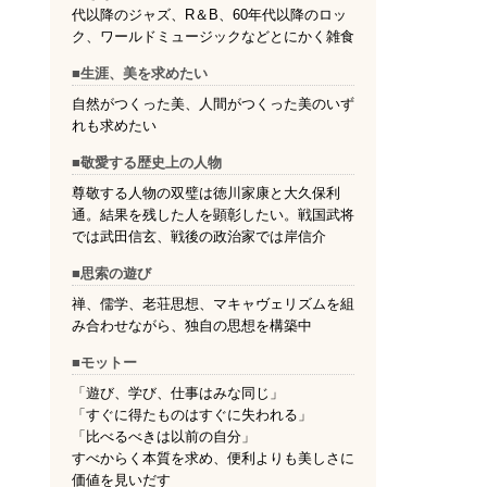
代以降のジャズ、R＆B、60年代以降のロッ
ク、ワールドミュージックなどとにかく雑食
■生涯、美を求めたい
自然がつくった美、人間がつくった美のいず
れも求めたい
■敬愛する歴史上の人物
尊敬する人物の双璧は徳川家康と大久保利
通。結果を残した人を顕彰したい。戦国武将
では武田信玄、戦後の政治家では岸信介
■思索の遊び
禅、儒学、老荘思想、マキャヴェリズムを組
み合わせながら、独自の思想を構築中
■モットー
「遊び、学び、仕事はみな同じ」
「すぐに得たものはすぐに失われる」
「比べるべきは以前の自分」
すべからく本質を求め、便利よりも美しさに
価値を見いだす