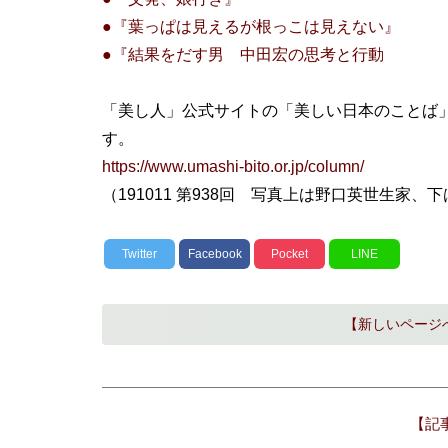
●『葉っぱは見えるが根っこは見えない』
●『結果をだす男 中田宏の思考と行動
「美し人」公式サイトの「美しい日本のことば
す。
https://www.umashi-bito.or.jp/column/
（191011 第938回 写真上は野口英世生家、
Twitter
Facebook
Pocket
LINE
【新しいページ
【記