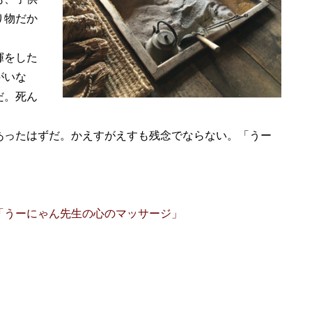
り物だか
揮をした
がいな
だ。死ん
ったはずだ。かえすがえすも残念でならない。「うー
「うーにゃん先生の心のマッサージ」