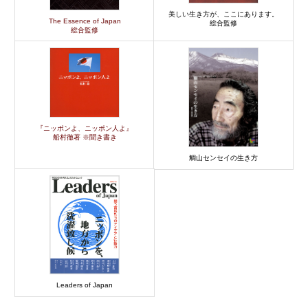
美しい生き方が、ここにあります。
The Essence of Japan
総合監修
総合監修
『ニッポンよ、ニッポン人よ』
船村徹著 ※聞き書き
鯛山センセイの生き方
Leaders of Japan