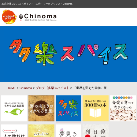
株式会社コンパス・ポイント（広告・フーガブックス・Chinoma）
HOME
>
Chinoma
>
ブログ【多樂スパイス】
> 「世界を変えた書物」展