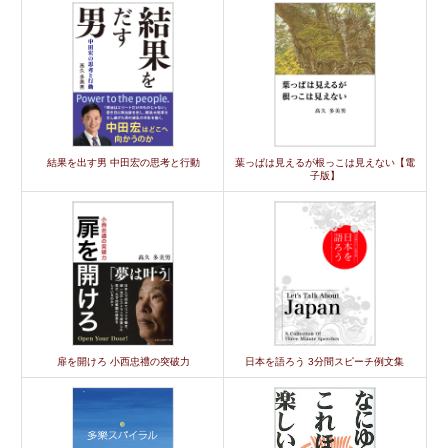
結果を出す男 中田宏の思考と行動
葉っぱは見えるが根っこは見えない【電
子版】
扉を開けろ 小西忠禮の突破力
日本を語ろう 3分間スピーチ例文集