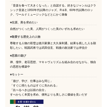
「音楽を食べて大きくなった」と自認する。好きなジャンルはクラ
シック音楽と1950年代以降のジャズ、R＆B、60年代以降のロッ
ク、ワールドミュージックなどとにかく雑食
■生涯、美を求めたい
自然がつくった美、人間がつくった美のいずれも求めたい
■敬愛する歴史上の人物
尊敬する人物の双璧は徳川家康と大久保利通。結果を残した人を顕
彰したい。戦国武将では武田信玄、戦後の政治家では岸信介
■思索の遊び
禅、儒学、老荘思想、マキャヴェリズムを組み合わせながら、独自
の思想を構築中
■モットー
「遊び、学び、仕事はみな同じ」
「すぐに得たものはすぐに失われる」
「比べるべきは以前の自分」
すべからく本質を求め、便利よりも美しさに価値を見いだす