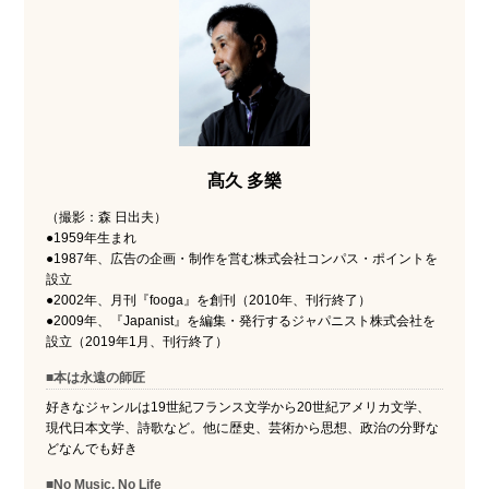
髙久 多樂
（撮影：森 日出夫）
●1959年生まれ
●1987年、広告の企画・制作を営む株式会社コンパス・ポイントを
設立
●2002年、月刊『fooga』を創刊（2010年、刊行終了）
●2009年、『Japanist』を編集・発行するジャパニスト株式会社を
設立（2019年1月、刊行終了）
■本は永遠の師匠
好きなジャンルは19世紀フランス文学から20世紀アメリカ文学、
現代日本文学、詩歌など。他に歴史、芸術から思想、政治の分野な
どなんでも好き
■No Music, No Life