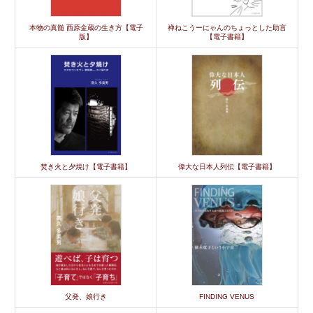
本物の真髄 西原金蔵の生き方【電子
禅ねこうーにゃんのちょっとした助言
版】
【電子書籍】
焚き火と夕焼け【電子書籍】
偉大な日本人列伝【電子書籍】
父発、娘行き
FINDING VENUS