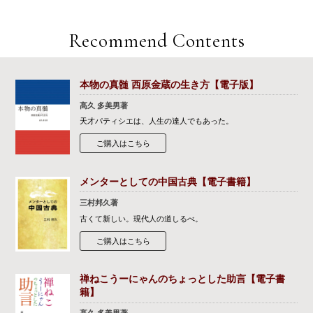
Recommend Contents
本物の真髄 西原金蔵の生き方【電子版】
髙久 多美男著
天才パティシエは、人生の達人でもあった。
ご購入はこちら
メンターとしての中国古典【電子書籍】
三村邦久著
古くて新しい。現代人の道しるべ。
ご購入はこちら
禅ねこうーにゃんのちょっとした助言【電子書
籍】