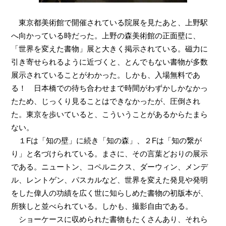
東京都美術館で開催されている院展を見たあと、上野駅
へ向かっている時だった。上野の森美術館の正面壁に、
「世界を変えた書物」展と大きく掲示されている。磁力に
引き寄せられるように近づくと、とんでもない書物が多数
展示されていることがわかった。しかも、入場無料であ
る！ 日本橋での待ち合わせまで時間がわずかしかなかっ
たため、じっくり見ることはできなかったが、圧倒され
た。東京を歩いていると、こういうことがあるからたまら
ない。
１Fは「知の壁」に続き「知の森」、２Fは「知の繋が
り」と名づけられている。まさに、その言葉どおりの展示
である。ニュートン、コペルニクス、ダーウィン、メンデ
ル、レントゲン、パスカルなど、世界を変えた発見や発明
をした偉人の功績を広く世に知らしめた書物の初版本が、
所狭しと並べられている。しかも、撮影自由である。
ショーケースに収められた書物もたくさんあり、それら