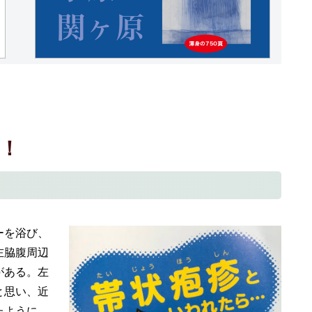
！
ーを浴び、
左脇腹周辺
がある。左
と思い、近
たように、