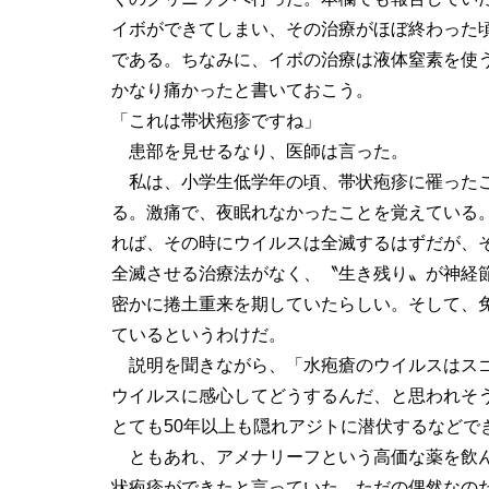
イボができてしまい、その治療がほぼ終わった
である。ちなみに、イボの治療は液体窒素を使
かなり痛かったと書いておこう。
「これは帯状疱疹ですね」
患部を見せるなり、医師は言った。
私は、小学生低学年の頃、帯状疱疹に罹った
る。激痛で、夜眠れなかったことを覚えている
れば、その時にウイルスは全滅するはずだが、
全滅させる治療法がなく、〝生き残り〟が神経
密かに捲土重来を期していたらしい。そして、
ているというわけだ。
説明を聞きながら、「水疱瘡のウイルスはスゴ
ウイルスに感心してどうするんだ、と思われそ
とても50年以上も隠れアジトに潜伏するなどで
ともあれ、アメナリーフという高価な薬を飲ん
状疱疹ができたと言っていた。ただの偶然なの