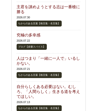
主君を諌めようとする志は一番槍に
勝る
2026.07.30
ちからのある言葉【格言集・名言集】
究極の多幸感
2026.07.22
ブログ【多樂スパイス】
人はつまり「一緒に一人で」いるし
かない。
2026.07.21
ちからのある言葉【格言集・名言集】
自分らしくある必要はない。むし
ろ、「人間らしく」生きる道を考え
てほしい。
2026.07.13
ちからのある言葉【格言集・名言集】