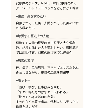
代以降のジャズ、R＆B、60年代以降のロッ
ク、ワールドミュージックなどとにかく雑食
■生涯、美を求めたい
自然がつくった美、人間がつくった美のいず
れも求めたい
■敬愛する歴史上の人物
尊敬する人物の双璧は徳川家康と大久保利
通。結果を残した人を顕彰したい。戦国武将
では武田信玄、戦後の政治家では岸信介
■思索の遊び
禅、儒学、老荘思想、マキャヴェリズムを組
み合わせながら、独自の思想を構築中
■モットー
「遊び、学び、仕事はみな同じ」
「すぐに得たものはすぐに失われる」
「比べるべきは以前の自分」
すべからく本質を求め、便利よりも美しさに
価値を見いだす