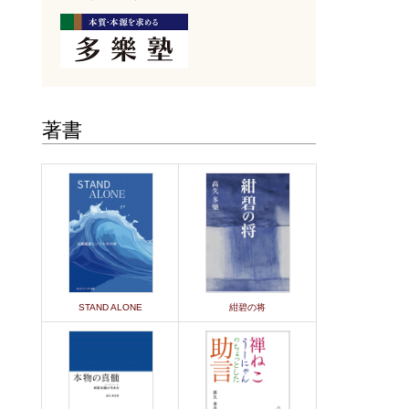
著書
STAND ALONE
紺碧の将