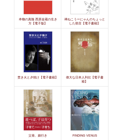
本物の真髄 西原金蔵の生き
禅ねこうーにゃんのちょっと
方【電子版】
した助言【電子書籍】
焚き火と夕焼け【電子書籍】
偉大な日本人列伝【電子書
籍】
父発、娘行き
FINDING VENUS