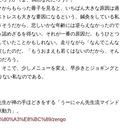
からもらった冊子を見ると、いちばん大きな原因は過
ストレスも大きな要因になるという。鍼灸をしている私
さそうだから、悲しいかな年齢には逆らえなかったので
う認めざるを得ない。それが一番の原因だ。もうひとつ
していたことかもしれない。走りながら「なんでこんな
症したのだ。「もうおまえも若くはないのだから、そん
のだろう。
そこで、少しメニューを変え、早歩きとジョギングと
りない私なのである。
先生が禅の手ほどきをする「うーにゃん先生流マインド
原動力」。
ry/%E9%80%A3%E8%BC%89/zengo