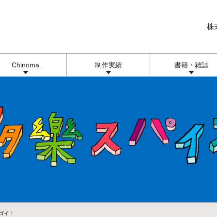
株
Chinoma
制作実績
書籍・雑誌
ゴイ！