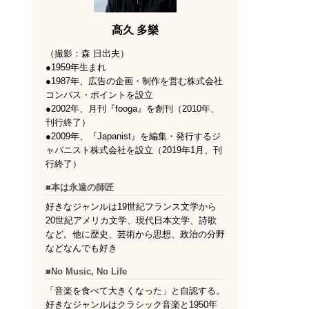
髙久 多樂
（撮影：森 日出夫）
●1959年生まれ
●1987年、広告の企画・制作を営む株式会社
コンパス・ポイントを設立
●2002年、月刊『fooga』を創刊（2010年、
刊行終了）
●2009年、『Japanist』を編集・発行するジ
ャパニスト株式会社を設立（2019年1月、刊
行終了）
■本は永遠の師匠
好きなジャンルは19世紀フランス文学から
20世紀アメリカ文学、現代日本文学、詩歌
など。他に歴史、芸術から思想、政治の分野
などなんでも好き
■No Music, No Life
「音楽を食べて大きくなった」と自認する。
好きなジャンルはクラシック音楽と1950年