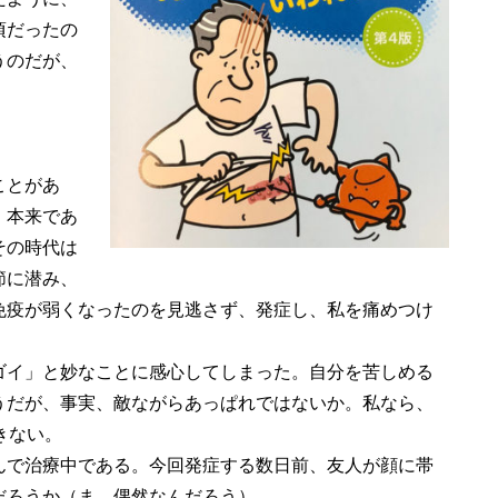
頃だったの
うのだが、
ことがあ
。本来であ
その時代は
節に潜み、
免疫が弱くなったのを見逃さず、発症し、私を痛めつけ
イ」と妙なことに感心してしまった。自分を苦しめる
うだが、事実、敵ながらあっぱれではないか。私なら、
きない。
で治療中である。今回発症する数日前、友人が顔に帯
だろうか（ま、偶然なんだろう）。