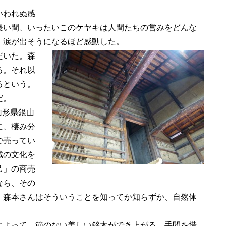
いわれぬ感
長い間、いったいこのケヤキは人間たちの営みをどんな
、涙が出そうになるほど感動した。
だいた。森
る。それ以
るという。
だ。
山形県銀山
に、棲み分
で売ってい
域の文化を
己」の商売
なら、その
。森本さんはそういうことを知ってか知らずか、自然体
よって、節のない美しい銘木ができ上がる。手間を惜