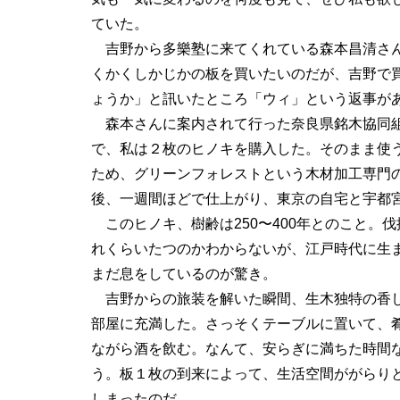
ていた。
吉野から多樂塾に来てくれている森本昌清さ
くかくしかじかの板を買いたいのだが、吉野で
ょうか」と訊いたところ「ウィ」という返事が
森本さんに案内されて行った奈良県銘木協同
で、私は２枚のヒノキを購入した。そのまま使
ため、グリーンフォレストという木材加工専門
後、一週間ほどで仕上がり、東京の自宅と宇都
このヒノキ、樹齢は250〜400年とのこと。
れくらいたつのかわからないが、江戸時代に生
まだ息をしているのが驚き。
吉野からの旅装を解いた瞬間、生木独特の香
部屋に充満した。さっそくテーブルに置いて、
ながら酒を飲む。なんて、安らぎに満ちた時間
う。板１枚の到来によって、生活空間ががらり
しまったのだ。