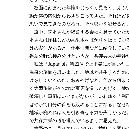
板面に刻まれた年輪をじっくり見ると、えも
動が体の内側からわき起こってきた。それほど
思いで見てきたのだろう。そう思いを馳せると
道中、森本さんが経営する会社も見せていた
本さんは床柱などの高級木材ばかりを扱ってい
外の案件があると、仕事仲間などに紹介してい
得意分野の棲み分けというか、共存共栄の精神
私は『Japanist』第21号で上甲晃氏が書いた
温泉の旅館を思い出した。地域と共生するため
けをしているのだ。おみやげなど、何から何ま
る大型旅館がその地の商店を潰したあげく、地
破壊した事例はいとまがないが、いわゆる「利
はやがて自分の首をも絞めることになる。なぜ
地域が廃れれば人を引き寄せる力を失うからだ
で共存共栄の道を選んでいるように思えた。
吉野の森も見せていただいた。枝打ちと間伐に