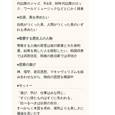
代以降のジャズ、R＆B、60年代以降のロッ
ク、ワールドミュージックなどとにかく雑食
■生涯、美を求めたい
自然がつくった美、人間がつくった美のいず
れも求めたい
■敬愛する歴史上の人物
尊敬する人物の双璧は徳川家康と大久保利
通。結果を残した人を顕彰したい。戦国武将
では武田信玄、戦後の政治家では岸信介
■思索の遊び
禅、儒学、老荘思想、マキャヴェリズムを組
み合わせながら、独自の思想を構築中
■モットー
「遊び、学び、仕事はみな同じ」
「すぐに得たものはすぐに失われる」
「比べるべきは以前の自分」
すべからく本質を求め、便利よりも美しさに
価値を見いだす