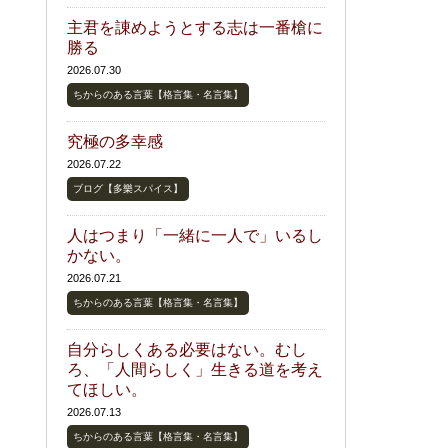
主君を諌めようとする志は一番槍に
勝る
2026.07.30
ちからのある言葉【格言集・名言集】
究極の多幸感
2026.07.22
ブログ【多樂スパイス】
人はつまり「一緒に一人で」いるし
かない。
2026.07.21
ちからのある言葉【格言集・名言集】
自分らしくある必要はない。むし
ろ、「人間らしく」生きる道を考え
てほしい。
2026.07.13
ちからのある言葉【格言集・名言集】