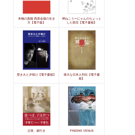
本物の真髄 西原金蔵の生き
禅ねこうーにゃんのちょっと
方【電子版】
した助言【電子書籍】
焚き火と夕焼け【電子書籍】
偉大な日本人列伝【電子書
籍】
父発、娘行き
FINDING VENUS