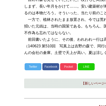
しまず、長い年月をかけて……。安い建築材が
るのは本物だろう。そういった、当たり前のこ
一方で、植林されたまま放置され、今では荒れ
招いた元凶は、当時の国策である。もちろん、
不作為も忘れてはならない。
前回書いたように、その後、われわれ一行は
（140623 第510回 写真上は吉野の森で
んの会社の倉庫。土壁で天上が高い。夏は涼し
Twitter
Facebook
Pocket
LINE
【新しいページ