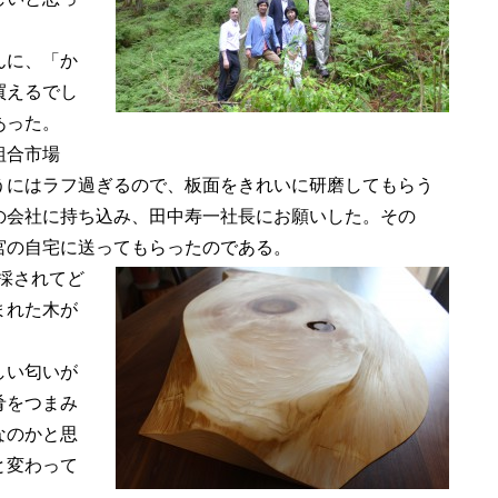
んに、「か
買えるでし
あった。
組合市場
うにはラフ過ぎるので、板面をきれいに研磨してもらう
の会社に持ち込み、田中寿一社長にお願いした。その
宮の自宅に送ってもらったのである。
伐採されてど
まれた木が
しい匂いが
肴をつまみ
なのかと思
と変わって