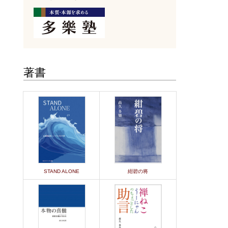
著書
STAND ALONE
紺碧の将