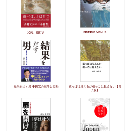
父発、娘行き
FINDING VENUS
結果を出す男 中田宏の思考と行動
葉っぱは見えるが根っこは見えない【電
子版】