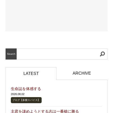
Search
ARCHIVE
LATEST
生命誌を体感する
2026.08.02
ブログ【多樂スパイス】
主君を諌めようとする志は一番槍に勝る