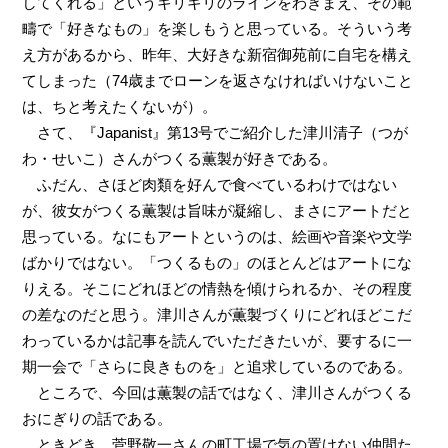
してくれる」というギリギリのラインをわきまえ、その範
疇で「好きなもの」を楽しもうと思っている。そういう考
え方があるから、昨年、大好きな新宿御苑前に自宅を構え
てしまった（74歳までローンを返さなければいけないこと
は、ちと考えたくないが）。
さて、『Japanist』第13号でご紹介した津川清子（つが
わ・せいこ）さんがつくる薫製が好きである。
ふだん、さほど肉類を好んで食べているわけではない
が、彼女がつくる薫製は旨味が凝縮し、まさにアートだと
思っている。なにもアートというのは、絵画や音楽や文学
ばかりではない。「つくるもの」のほとんどはアートにな
りえる。そこにどれほどの情熱を傾けられるか、その程度
の差なのだと思う。津川さんが薫製づくりにどれほどこだ
わっているかは記事を読んでいただきたいが、要するに一
期一会で「さらに良きものを」と追求しているのである。
ところで、今回は薫製の話ではなく、津川さんがつくる
おにぎりの話である。
ときどき、菅野敬一さんの町工場で気の置けない仲間た