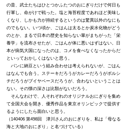
の昔、武士たちはひとつかふたつのおにぎりだけで何日も
行軍し、命がけで戦った。塩と海苔程度であれほど美味し
くなり、しかも力が持続するというのは驚異以外のなにも
のでもない。いつ頃か、ごはんは太るとか炭水化物がどう
のとか、まるで日本の歴史を知らない輩がまちがった「栄
養学」を流布させたが、ごはんが体に悪いはずはない。日
本が病気大国になったのは、コメを食べなくなったからだ
といっておかしくはないと思う。
パンに納豆という組み合わせは考えられないが、ごはん
はなんでも合う。ステーキだろうがカレーだろうがボルシ
チだろうがブイヤベースだろうが、合わないということは
ない。その懐の深さは比類がないだろう。
そんなわけで、人それぞれのオリジナルおにぎりを集め
て全国大会を開き、優秀作品を東京オリンピックで提供す
るようにしたら面白いと思う。
（140406 第498回 津川さんのおにぎりを、私は「母なる
海と大地のおにぎり」と名づけている）