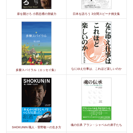
扉を開けろ 小西忠禮の突破力
日本を語ろう 3分間スピーチ例文集
なにゆえ仕事は、これほど楽しいのか
多樂スパイラル（エッセイ集）
魂の伝承 アラン・シャペルの弟子たち
SHOKUNIN 職人・菅野敬一の生き方