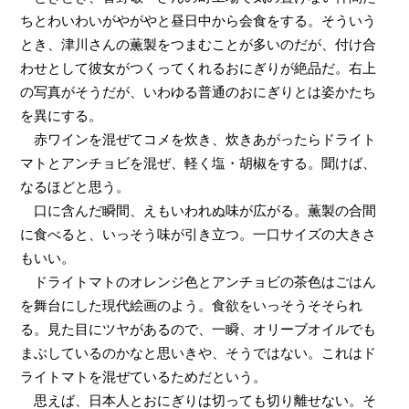
ちとわいわいがやがやと昼日中から会食をする。そういう
とき、津川さんの薫製をつまむことが多いのだが、付け合
わせとして彼女がつくってくれるおにぎりが絶品だ。右上
の写真がそうだが、いわゆる普通のおにぎりとは姿かたち
を異にする。
赤ワインを混ぜてコメを炊き、炊きあがったらドライト
マトとアンチョビを混ぜ、軽く塩・胡椒をする。聞けば、
なるほどと思う。
口に含んだ瞬間、えもいわれぬ味が広がる。薫製の合間
に食べると、いっそう味が引き立つ。一口サイズの大きさ
もいい。
ドライトマトのオレンジ色とアンチョビの茶色はごはん
を舞台にした現代絵画のよう。食欲をいっそうそそられ
る。見た目にツヤがあるので、一瞬、オリーブオイルでも
まぶしているのかなと思いきや、そうではない。これはド
ライトマトを混ぜているためだという。
思えば、日本人とおにぎりは切っても切り離せない。そ