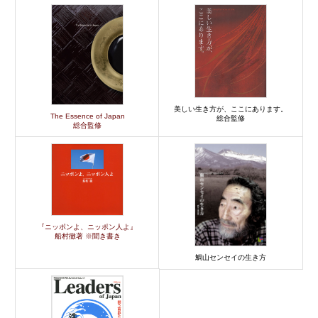
美しい生き方が、ここにあります。
The Essence of Japan
総合監修
総合監修
『ニッポンよ、ニッポン人よ』
船村徹著 ※聞き書き
鯛山センセイの生き方