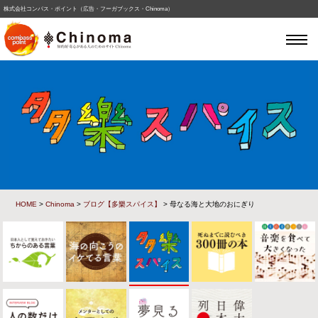
株式会社コンパス・ポイント（広告・フーガブックス・Chinoma）
HOME
>
Chinoma
>
ブログ【多樂スパイス】
> 母なる海と大地のおにぎり