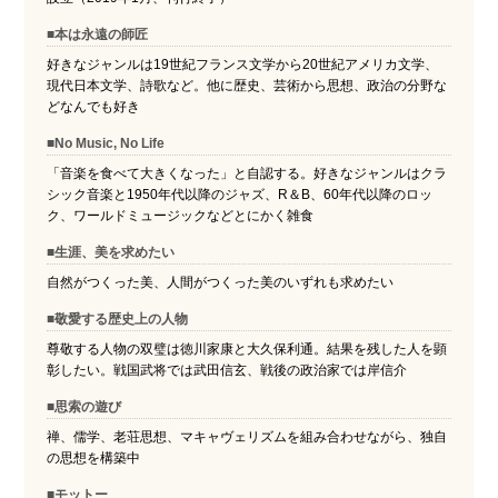
■本は永遠の師匠
好きなジャンルは19世紀フランス文学から20世紀アメリカ文学、
現代日本文学、詩歌など。他に歴史、芸術から思想、政治の分野な
どなんでも好き
■No Music, No Life
「音楽を食べて大きくなった」と自認する。好きなジャンルはクラ
シック音楽と1950年代以降のジャズ、R＆B、60年代以降のロッ
ク、ワールドミュージックなどとにかく雑食
■生涯、美を求めたい
自然がつくった美、人間がつくった美のいずれも求めたい
■敬愛する歴史上の人物
尊敬する人物の双璧は徳川家康と大久保利通。結果を残した人を顕
彰したい。戦国武将では武田信玄、戦後の政治家では岸信介
■思索の遊び
禅、儒学、老荘思想、マキャヴェリズムを組み合わせながら、独自
の思想を構築中
■モットー