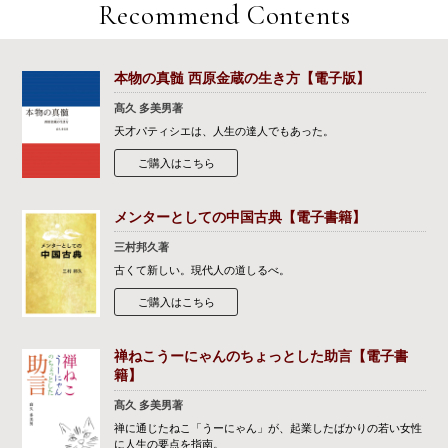
Recommend Contents
本物の真髄 西原金蔵の生き方【電子版】
髙久 多美男著
天才パティシエは、人生の達人でもあった。
ご購入はこちら
メンターとしての中国古典【電子書籍】
三村邦久著
古くて新しい。現代人の道しるべ。
ご購入はこちら
禅ねこうーにゃんのちょっとした助言【電子書
籍】
髙久 多美男著
禅に通じたねこ「うーにゃん」が、起業したばかりの若い女性
に人生の要点を指南。