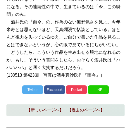
になる。その連続性の中で、生きているのは「今、この瞬
間」のみ。
酒井氏の『而今』の、作為のない無邪気さを見よ。今年
米寿とは思えないほど、天真爛漫で恬淡としている。ほと
んど視力を失っているゆえ、ご自分で書いた作品を見るこ
とはできないというが、心の眼で見ているにちがいない。
どうしたら、こういう作品を生み出せる境地になれるの
か。もし、そういう質問をしたら、おそらく酒井氏は「ハ
ハハハハ」と呵々大笑するだけだろう。
(130513 第423回 写真は酒井真沙氏作『而今』）
Twitter
Facebook
Pocket
LINE
【新しいページへ】
【過去のページへ】