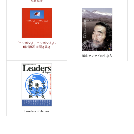
総合監修
『ニッポンよ、ニッポン人よ』
船村徹著 ※聞き書き
鯛山センセイの生き方
Leaders of Japan