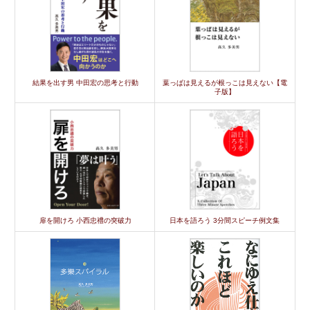
結果を出す男 中田宏の思考と行動
葉っぱは見えるが根っこは見えない【電
子版】
扉を開けろ 小西忠禮の突破力
日本を語ろう 3分間スピーチ例文集