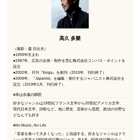
髙久 多樂
（撮影：森 日出夫）
●1959年生まれ
●1987年、広告の企画・制作を営む株式会社コンパス・ポイントを
設立
●2002年、月刊『fooga』を創刊（2010年、刊行終了）
●2009年、『Japanist』を編集・発行するジャパニスト株式会社を
設立（2019年1月、刊行終了）
■本は永遠の師匠
好きなジャンルは19世紀フランス文学から20世紀アメリカ文学、
現代日本文学、詩歌など。他に歴史、芸術から思想、政治の分野な
どなんでも好き
■No Music, No Life
「音楽を食べて大きくなった」と自認する。好きなジャンルはクラ
シック音楽と1950年代以降のジャズ、R＆B、60年代以降のロッ