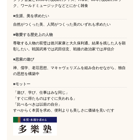
ク、ワールドミュージックなどとにかく雑食
■生涯、美を求めたい
自然がつくった美、人間がつくった美のいずれも求めたい
■敬愛する歴史上の人物
尊敬する人物の双璧は徳川家康と大久保利通。結果を残した人を顕
彰したい。戦国武将では武田信玄、戦後の政治家では岸信介
■思索の遊び
禅、儒学、老荘思想、マキャヴェリズムを組み合わせながら、独自
の思想を構築中
■モットー
「遊び、学び、仕事はみな同じ」
「すぐに得たものはすぐに失われる」
「比べるべきは以前の自分」
すべからく本質を求め、便利よりも美しさに価値を見いだす