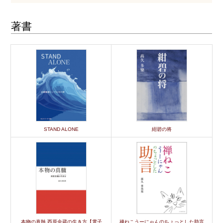
著書
STAND ALONE
紺碧の将
本物の真髄 西原金蔵の生き方【電子
禅ねこうーにゃんのちょっとした助言