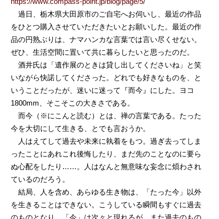
https://www.compass-point.jp/blog/page/5/
過日、栃木県大田原市のご自宅へお伺いし、最近の作品
をひとつ購入させていただきたいとお願いした。最近の作
品の円熟ぶりは、ナマハンカな言葉では言い尽くせない。
ぜひ、生活空間に置いて共に暮らしたいと思ったのだ。
酒井氏は「遺作展のときは貸し出してくださいね」と笑
いながら快諾してくださった。どれでも好きなものを、と
いうことだったが、迷いに迷って『而今』にした。ヨコ
1800mm、そこそこの大きさである。
而今（※にこんと読む）とは、禅の言葉である。たった
今を大切にして生きる、とでも言おうか。
人はえてして過去や未来に執着をもつ。過ぎ去ってしま
ったことにあれこれ後悔したり、まだ先のことなのに要ら
ぬ心配をしたり……。人はなんと無意味な妄念に煩わされ
ているのだろう。
結局、人を含め、あらゆる生き物は、「たった今」以外
を生きることはできない。こうしている瞬間もすぐに過去
のものとなり、「今」は次々と現れるが、また過去のもの