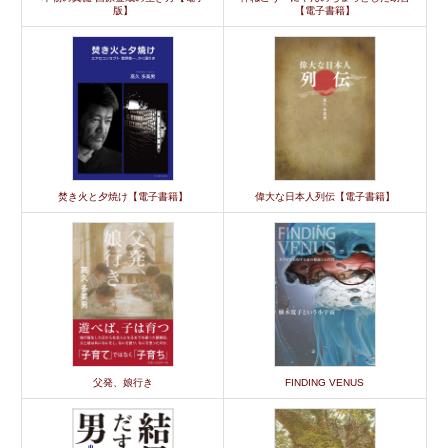
版】
【電子書籍】
焚き火と夕焼け【電子書籍】
偉大な日本人列伝【電子書籍】
父発、娘行き
FINDING VENUS