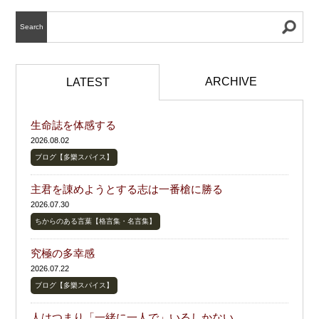
Search
ARCHIVE
LATEST
生命誌を体感する
2026.08.02
ブログ【多樂スパイス】
主君を諌めようとする志は一番槍に勝る
2026.07.30
ちからのある言葉【格言集・名言集】
究極の多幸感
2026.07.22
ブログ【多樂スパイス】
人はつまり「一緒に一人で」いるしかない。