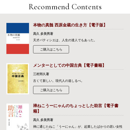
Recommend Contents
本物の真髄 西原金蔵の生き方【電子版】
髙久 多美男著
天才パティシエは、人生の達人でもあった。
ご購入はこちら
メンターとしての中国古典【電子書籍】
三村邦久著
古くて新しい。現代人の道しるべ。
ご購入はこちら
禅ねこうーにゃんのちょっとした助言【電子書
籍】
髙久 多美男著
禅に通じたねこ「うーにゃん」が、起業したばかりの若い女性