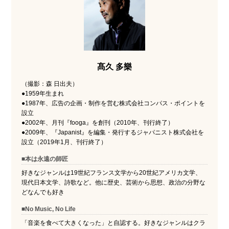
髙久 多樂
（撮影：森 日出夫）
●1959年生まれ
●1987年、広告の企画・制作を営む株式会社コンパス・ポイントを
設立
●2002年、月刊『fooga』を創刊（2010年、刊行終了）
●2009年、『Japanist』を編集・発行するジャパニスト株式会社を
設立（2019年1月、刊行終了）
■本は永遠の師匠
好きなジャンルは19世紀フランス文学から20世紀アメリカ文学、
現代日本文学、詩歌など。他に歴史、芸術から思想、政治の分野な
どなんでも好き
■No Music, No Life
「音楽を食べて大きくなった」と自認する。好きなジャンルはクラ