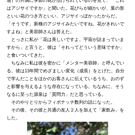
適）の片隅に季節の花が活けられているのを見て、「これ
はアジサイですか」と聞いた。花びらが細かいが、葉の形
といい花のつき方といい、アジサイっぽかったからだ。
「そうです。新種のアジサイみたいですね。花がきれいで
すよね」と美容師さんは答えた。
とっさに私が「花は美しいですよ。宇宙が詰まっていま
すから」と言うと、彼は「それってどういう意味ですか」
と食いついてきた。
ちなみに私は彼を密かに「メンター美容師」と呼んでい
る。彼は13年間でめざましい変化（成長）をとげた。自分
で学んだことをほかのお客さんに伝えているうち、おのず
と影響を与えるような存在になっている。ちなみに、そう
なるに至った源泉は「質問力」だと思っている。
そのやりとりからフィボナッチ数列の話になった。
その後、その彼と共通の友人２人を加えて「家飲み」を
した。