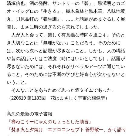
清塚信也、酒の発酵、サントリーの「碧」、黒澤明とカズ
オ・イシグロの『生きる』、樹木希林と黒木華、八味地黄
丸、貝原益軒の『養生訓』、……と話題がめまぐるしく展
開し、まさに時の過ぎるのを忘れてしまった。
人が人と会って、楽しく有意義な時間を過ごす。そのと
き大切なことは「無理がない」ことだろう。そのために
は、次から次へと話題が尽きないこと。しかも、人の噂話
や昔の話ばかりはご法度（時にはいいとしても）。話題が
尽きないためには、それぞれがリベラルアーツに通じてい
ること。そのためには不断の学びと好奇心が欠かせないと
いうこと。
そんなことをあらためて思った酒タイムであった。
（220619 第1183回 花はまさしく宇宙の相似型）
髙久の最新の電子書籍
『禅ねこうーにゃんのちょっとした助言』
『焚き火と夕焼け エアロコンセプト 菅野敬一、かく語り