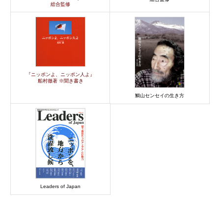
総合監修
『ニッポンよ、ニッポン人よ』
船村徹著 ※聞き書き
鯛山センセイの生き方
Leaders of Japan