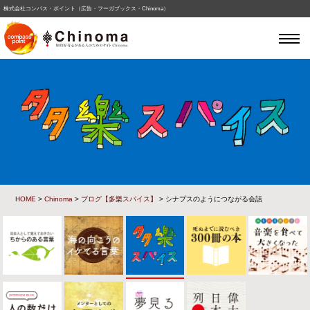
株式会社コンパス・ポイント（広告・フーガブックス・Chinoma）
HOME
>
Chinoma
>
ブログ【多樂スパイス】
> シナプスのようにつながる会話