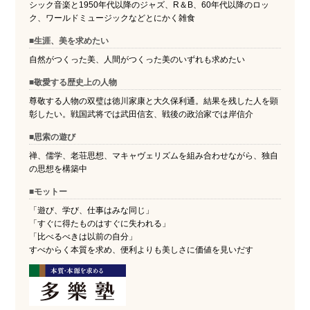
シック音楽と1950年代以降のジャズ、R＆B、60年代以降のロッ
ク、ワールドミュージックなどとにかく雑食
■生涯、美を求めたい
自然がつくった美、人間がつくった美のいずれも求めたい
■敬愛する歴史上の人物
尊敬する人物の双璧は徳川家康と大久保利通。結果を残した人を顕
彰したい。戦国武将では武田信玄、戦後の政治家では岸信介
■思索の遊び
禅、儒学、老荘思想、マキャヴェリズムを組み合わせながら、独自
の思想を構築中
■モットー
「遊び、学び、仕事はみな同じ」
「すぐに得たものはすぐに失われる」
「比べるべきは以前の自分」
すべからく本質を求め、便利よりも美しさに価値を見いだす