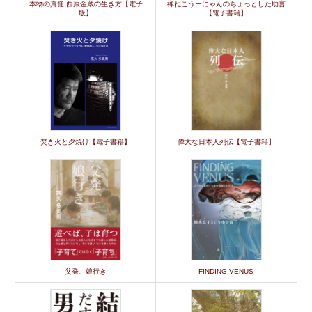
本物の真髄 西原金蔵の生き方【電子
禅ねこうーにゃんのちょっとした助言
版】
【電子書籍】
焚き火と夕焼け【電子書籍】
偉大な日本人列伝【電子書籍】
父発、娘行き
FINDING VENUS