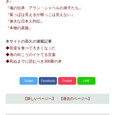
き』
『魂の伝承 アラン・シャペルの弟子たち』
『葉っぱは見えるが根っこは見えない』
『偉大な日本人列伝』
『本物の真髄』
本サイトの髙久の連載記事
◆音楽を食べて大きくなった
◆海の向こうのイケてる言葉
◆死ぬまでに読むべき300冊の本
Twitter
Facebook
Pocket
LINE
【新しいページへ】
【過去のページへ】