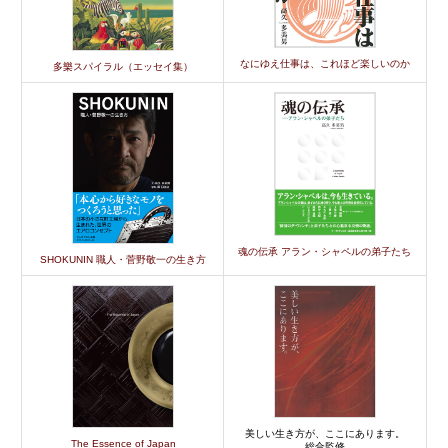
なにゆえ仕事は、これほど楽しいのか
多樂スパイラル（エッセイ集）
魂の伝承 アラン・シャペルの弟子たち
SHOKUNIN 職人・菅野敬一の生き方
美しい生き方が、ここにあります。
The Essence of Japan
総合監修