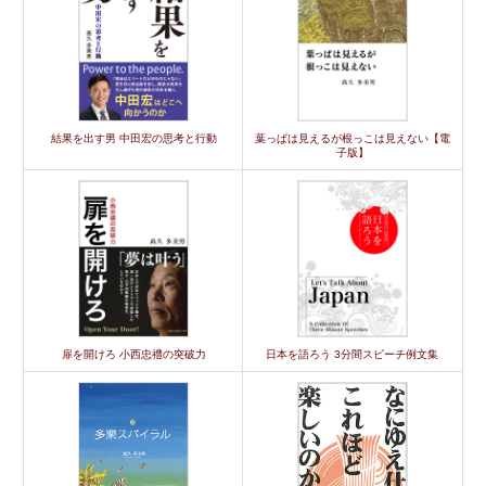
結果を出す男 中田宏の思考と行動
葉っぱは見えるが根っこは見えない【電
子版】
扉を開けろ 小西忠禮の突破力
日本を語ろう 3分間スピーチ例文集