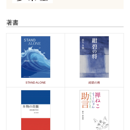
著書
STAND ALONE
紺碧の将