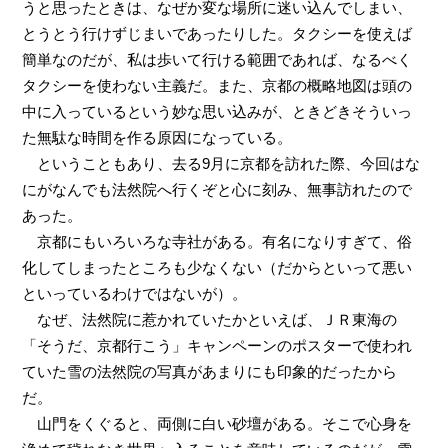
うと思ったときは、なぜか変な場所に迷い込んでしまい、
とうとう行けずじまいであったりした。タクシーを使えば
簡単なのだが、私は歩いて行ける範囲であれば、なるべく
タクシーを使わない主義だ。また、京都の概略地図は頭の
中に入っているという妙な思い込みが、ときどきそういっ
た無駄な時間を作る原因になっている。
ということもあり、去る9月に京都を訪れた際、今回はな
にがなんでも法然院へ行くぞと心に刻み、無事訪れたので
あった。
京都にもいろいろな寺社がある。有名になりすぎて、俗
化してしまったところも少なくない（だからといって悪い
といっているわけではないが）。
なぜ、法然院に惹かれていたかといえば、ＪＲ東海の
「そうだ、京都行こう」キャンペーンのポスターで使われ
ていた雪の法然院の写真があまりにも印象的だったから
だ。
山門をくぐると、両側に白い砂壇がある。そこで心身を