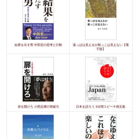
結果を出す男 中田宏の思考と行動
葉っぱは見えるが根っこは見えない【電
子版】
扉を開けろ 小西忠禮の突破力
日本を語ろう 3分間スピーチ例文集