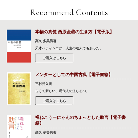
Recommend Contents
本物の真髄 西原金蔵の生き方【電子版】
髙久 多美男著
天才パティシエは、人生の達人でもあった。
ご購入はこちら
メンターとしての中国古典【電子書籍】
三村邦久著
古くて新しい。現代人の道しるべ。
ご購入はこちら
禅ねこうーにゃんのちょっとした助言【電子書
籍】
髙久 多美男著