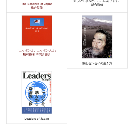
美しい生き方が、ここにあります。
The Essence of Japan
総合監修
総合監修
『ニッポンよ、ニッポン人よ』
船村徹著 ※聞き書き
鯛山センセイの生き方
Leaders of Japan