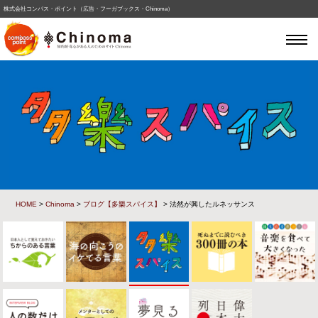
株式会社コンパス・ポイント（広告・フーガブックス・Chinoma）
HOME
>
Chinoma
>
ブログ【多樂スパイス】
> 法然が興したルネッサンス