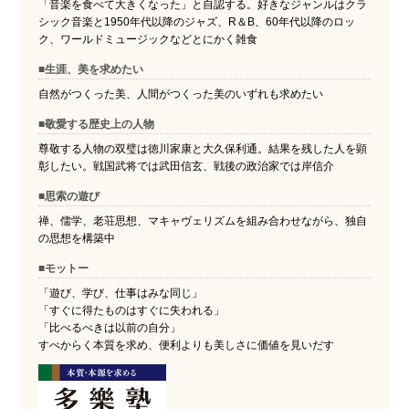
「音楽を食べて大きくなった」と自認する。好きなジャンルはクラ
シック音楽と1950年代以降のジャズ、R＆B、60年代以降のロッ
ク、ワールドミュージックなどとにかく雑食
■生涯、美を求めたい
自然がつくった美、人間がつくった美のいずれも求めたい
■敬愛する歴史上の人物
尊敬する人物の双璧は徳川家康と大久保利通。結果を残した人を顕
彰したい。戦国武将では武田信玄、戦後の政治家では岸信介
■思索の遊び
禅、儒学、老荘思想、マキャヴェリズムを組み合わせながら、独自
の思想を構築中
■モットー
「遊び、学び、仕事はみな同じ」
「すぐに得たものはすぐに失われる」
「比べるべきは以前の自分」
すべからく本質を求め、便利よりも美しさに価値を見いだす