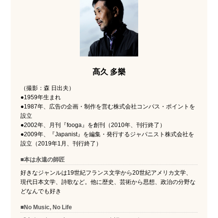
髙久 多樂
（撮影：森 日出夫）
●1959年生まれ
●1987年、広告の企画・制作を営む株式会社コンパス・ポイントを
設立
●2002年、月刊『fooga』を創刊（2010年、刊行終了）
●2009年、『Japanist』を編集・発行するジャパニスト株式会社を
設立（2019年1月、刊行終了）
■本は永遠の師匠
好きなジャンルは19世紀フランス文学から20世紀アメリカ文学、
現代日本文学、詩歌など。他に歴史、芸術から思想、政治の分野な
どなんでも好き
■No Music, No Life