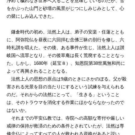
浄めて穢れなき世界へ入ることを意味しているのだが、雪
をかぶった山門と砂壇の風景がじつにしみじみとして、心
の襞にしみ込んできた。
鎌倉時代の初め、法然上人は、弟子の安楽・住蓮ととも
に、阿弥陀仏を昼夜に六回拝む念佛三昧の別行を修し、六
時礼讃を唱えた。その後、ある事件が生じ、法然上人は讃
岐国へ流罪となり、その後草庵は長く荒廃することとなっ
た。しかし、1680年（延宝８）、知恩院第38世萬無和尚に
よって再興されることとなる。
法然上人の思想の原点は9歳のときにさかのぼる。父が殺
害される光景を目の当たりにするという試練を与えられる
のだ。それからの法然にとって、「生きる」ということ
は、そのトラウマを消化する作業にほかならなかったので
はないか。
それまでの平安仏教では、寺院への高額な寄付や厳しい
戒律の保持が救済のための条件とされていたが、法然は専
修念仏によってすべての人が救われる資格があると説い