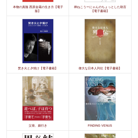
本物の真髄 西原金蔵の生き方【電子
禅ねこうーにゃんのちょっとした助言
版】
【電子書籍】
焚き火と夕焼け【電子書籍】
偉大な日本人列伝【電子書籍】
父発、娘行き
FINDING VENUS