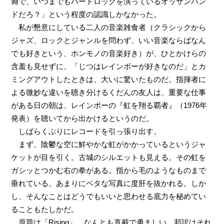
裔で、いつまでもハードロックを演っているオッサンバン
ドだろ？」という程度の認識しかなかった。
私が懇意にしている二人の音楽雑食者（クラシックから
ジャズ、ロックとジャンルを問わず、いい音楽ならばなん
でも好きという、ホンモノの音楽好き）が、ひとかけらの
含羞も見せずに、「じつはレインボーが好きなのだ」とカ
ミングアウトしたときは、大いに驚いたものだ。指揮者に
よる微妙な違いを聴き分けるくだんの友人は、重要な仕事
がある日の朝は、レインボーの『虹を翔る覇者』（1976年
発表）を聴いてから出かけるというのだ。
しばらくぶりにレコードを引っ張り出す。
まず、陰鬱な空に鮮やかな虹がかかっているというジャ
ケットが目を引く。古城のシルエットも見える。その虹を
ガシッとつかむ右の拳がある。指から毛のようなものまで
垂れている。あまりにベタな写真に度肝を抜かれる。しか
し、そんなことはどうでもいいと思わせる底力を秘めてい
ることもたしかだ。
原題は「Rising」。なんとも直截で勇ましい。邦訳はそれ