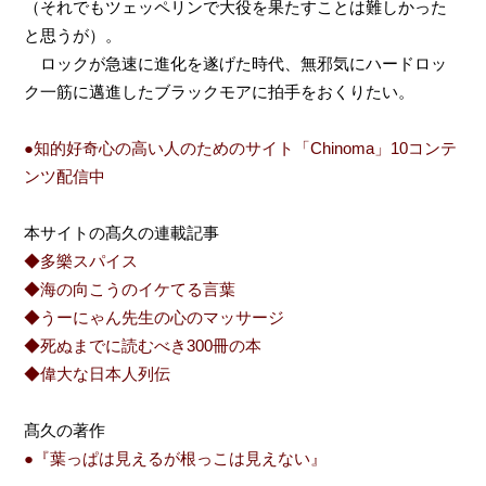
（それでもツェッペリンで大役を果たすことは難しかった
と思うが）。
ロックが急速に進化を遂げた時代、無邪気にハードロッ
ク一筋に邁進したブラックモアに拍手をおくりたい。
●知的好奇心の高い人のためのサイト「Chinoma」10コンテ
ンツ配信中
本サイトの髙久の連載記事
◆多樂スパイス
◆海の向こうのイケてる言葉
◆うーにゃん先生の心のマッサージ
◆死ぬまでに読むべき300冊の本
◆偉大な日本人列伝
髙久の著作
●『葉っぱは見えるが根っこは見えない』