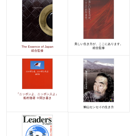
美しい生き方が、ここにあります。
The Essence of Japan
総合監修
総合監修
『ニッポンよ、ニッポン人よ』
船村徹著 ※聞き書き
鯛山センセイの生き方