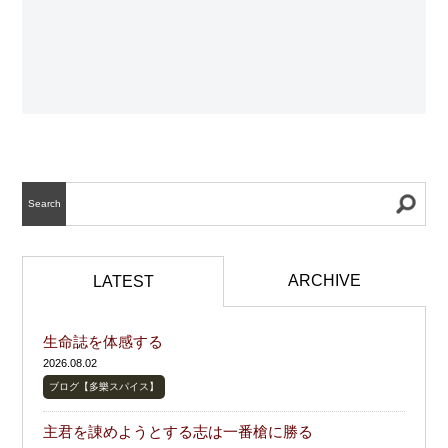
Search
ARCHIVE
LATEST
生命誌を体感する
2026.08.02
ブログ【多樂スパイス】
主君を諌めようとする志は一番槍に勝る