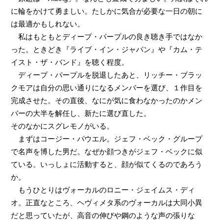
に輪をかけて勇ましい。たしかに気合が必要な一日の朝に
は最適かもしれない。
私はもともとディープ・パープルの良き聴き手ではなか
った。ときどき『ライブ・イン・ジャパン』や『カム・テ
イスト・ザ・バンド』を聴く程度。
ディープ・パープルを脱退したあと、リッチー・ブラッ
クモアは自分の思い通りになるメンバーを選び、１作目を
完成させた。その直後、なにが気に食わなかったのかメン
バーの大半を解任し、新たに選び直した。
そのなかにスグレモノがいる。
まずはコージー・パウエル。ジェフ・ベック・グループ
で名声を博した男だ。なぜか顔つきがジェフ・ベックに似
ている。いっしょに活動すると、顔が似てくるのであろう
か。
もうひとりはヴォーカルのロニー・ジェイムス・ディ
オ。正直なところ、ヘヴィメタ系のヴォーカルは大同小異
だと思っていたが、高音の伸びや鋼のような声の張りな