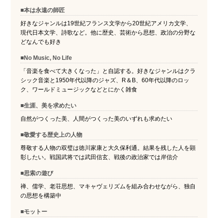
■本は永遠の師匠
好きなジャンルは19世紀フランス文学から20世紀アメリカ文学、
現代日本文学、詩歌など。他に歴史、芸術から思想、政治の分野な
どなんでも好き
■No Music, No Life
「音楽を食べて大きくなった」と自認する。好きなジャンルはクラ
シック音楽と1950年代以降のジャズ、R＆B、60年代以降のロッ
ク、ワールドミュージックなどとにかく雑食
■生涯、美を求めたい
自然がつくった美、人間がつくった美のいずれも求めたい
■敬愛する歴史上の人物
尊敬する人物の双璧は徳川家康と大久保利通。結果を残した人を顕
彰したい。戦国武将では武田信玄、戦後の政治家では岸信介
■思索の遊び
禅、儒学、老荘思想、マキャヴェリズムを組み合わせながら、独自
の思想を構築中
■モットー