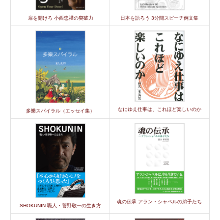
扉を開けろ 小西忠禮の突破力
日本を語ろう 3分間スピーチ例文集
なにゆえ仕事は、これほど楽しいのか
多樂スパイラル（エッセイ集）
魂の伝承 アラン・シャペルの弟子たち
SHOKUNIN 職人・菅野敬一の生き方