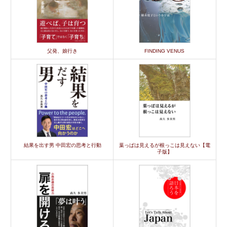
父発、娘行き
FINDING VENUS
結果を出す男 中田宏の思考と行動
葉っぱは見えるが根っこは見えない【電
子版】