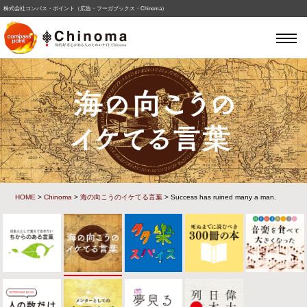
株式会社コンパス・ポイント（広告・フーガブックス・Chinoma）
HOME
>
Chinoma
>
海の向こうのイケてる言葉
> Success has ruined many a man.