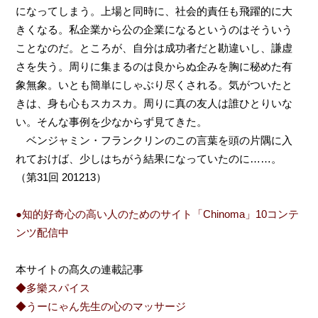
になってしまう。上場と同時に、社会的責任も飛躍的に大
きくなる。私企業から公の企業になるというのはそういう
ことなのだ。ところが、自分は成功者だと勘違いし、謙虚
さを失う。周りに集まるのは良からぬ企みを胸に秘めた有
象無象。いとも簡単にしゃぶり尽くされる。気がついたと
きは、身も心もスカスカ。周りに真の友人は誰ひとりいな
い。そんな事例を少なからず見てきた。
ベンジャミン・フランクリンのこの言葉を頭の片隅に入
れておけば、少しはちがう結果になっていたのに……。
（第31回 201213）
●知的好奇心の高い人のためのサイト「Chinoma」10コンテ
ンツ配信中
本サイトの髙久の連載記事
◆多樂スパイス
◆うーにゃん先生の心のマッサージ