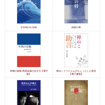
STAND ALONE
紺碧の将
本物の真髄 西原金蔵の生き方【電子
禅ねこうーにゃんのちょっとした助言
版】
【電子書籍】