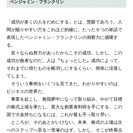
ベンジャミン・フランクリン
「成功が多くの人をだめにする」とは、慧眼であろう。人
間が陥りやすい穴をこれほど的確に、たった６つの単語で
表現したベンジャミン・フランクリンの洞察力に感嘆す
る。
並々ならぬ努力があったからこその成功。しかし、この
成功が曲者なのだ。人は〝ちょっとした〟成功によって、
それまでに得たものを帳消しにするくらい、簡単に没落し
てしまう。
そういう事例をいくつも見てきた。わかりやすいのは、
ビジネスの世界だ。
事業を起こし、無我夢中になって取り組み、やがて目標
の株式上場を果たし、莫大な創業者利得を手にする。この
国で大金持ちになるには、これが最も手っ取り早い。
ところが、そのあとがいけない。本来、株式の上場は次
へのステップへ至る一里塚のはず。しかし、そこが終着点