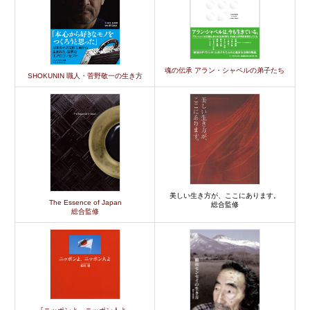
魂の伝承 アラン・シャペルの弟子たち
SHOKUNIN 職人・菅野敬一の生き方
美しい生き方が、ここにあります。
The Essence of Japan
総合監修
総合監修