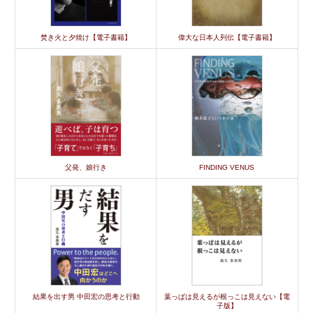
焚き火と夕焼け【電子書籍】
偉大な日本人列伝【電子書籍】
父発、娘行き
FINDING VENUS
結果を出す男 中田宏の思考と行動
葉っぱは見えるが根っこは見えない【電
子版】