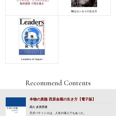
『ニッポンよ、ニッポン人よ』
船村徹著 ※聞き書き
鯛山センセイの生き方
Leaders of Japan
Recommend Contents
本物の真髄 西原金蔵の生き方【電子版】
髙久 多美男著
天才パティシエは、人生の達人でもあった。