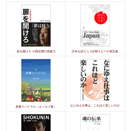
扉を開けろ 小西忠禮の突破力
日本を語ろう 3分間スピーチ例文集
なにゆえ仕事は、これほど楽しいのか
多樂スパイラル（エッセイ集）