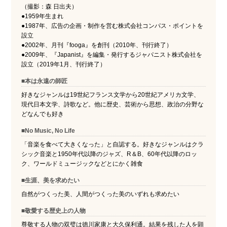
（撮影：森 日出夫）
●1959年生まれ
●1987年、広告の企画・制作を営む株式会社コンパス・ポイントを
設立
●2002年、月刊『fooga』を創刊（2010年、刊行終了）
●2009年、『Japanist』を編集・発行するジャパニスト株式会社を
設立（2019年1月、刊行終了）
■本は永遠の師匠
好きなジャンルは19世紀フランス文学から20世紀アメリカ文学、
現代日本文学、詩歌など。他に歴史、芸術から思想、政治の分野な
どなんでも好き
■No Music, No Life
「音楽を食べて大きくなった」と自認する。好きなジャンルはクラ
シック音楽と1950年代以降のジャズ、R＆B、60年代以降のロッ
ク、ワールドミュージックなどとにかく雑食
■生涯、美を求めたい
自然がつくった美、人間がつくった美のいずれも求めたい
■敬愛する歴史上の人物
尊敬する人物の双璧は徳川家康と大久保利通。結果を残した人を顕