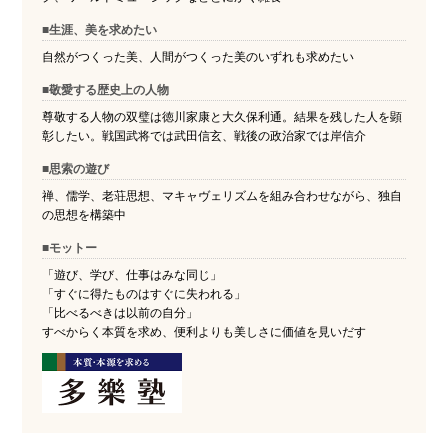
■生涯、美を求めたい
自然がつくった美、人間がつくった美のいずれも求めたい
■敬愛する歴史上の人物
尊敬する人物の双璧は徳川家康と大久保利通。結果を残した人を顕
彰したい。戦国武将では武田信玄、戦後の政治家では岸信介
■思索の遊び
禅、儒学、老荘思想、マキャヴェリズムを組み合わせながら、独自
の思想を構築中
■モットー
「遊び、学び、仕事はみな同じ」
「すぐに得たものはすぐに失われる」
「比べるべきは以前の自分」
すべからく本質を求め、便利よりも美しさに価値を見いだす