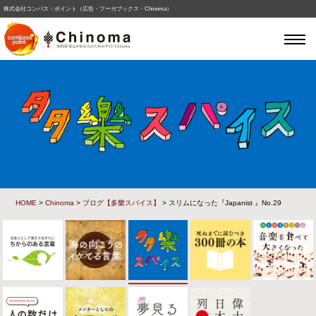
株式会社コンパス・ポイント（広告・フーガブックス・Chinoma）
HOME
>
Chinoma
>
ブログ【多樂スパイス】
> スリムになった『Japanist 』No.29