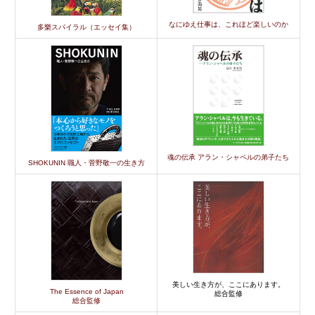
なにゆえ仕事は、これほど楽しいのか
多樂スパイラル（エッセイ集）
魂の伝承 アラン・シャペルの弟子たち
SHOKUNIN 職人・菅野敬一の生き方
美しい生き方が、ここにあります。
The Essence of Japan
総合監修
総合監修