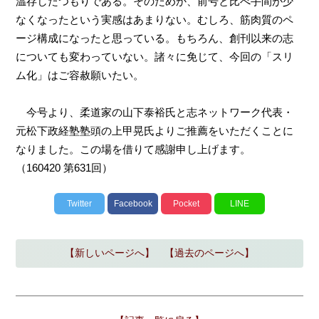
温存したつもりである。そのためか、前号と比べ手間が少
なくなったという実感はあまりない。むしろ、筋肉質のペ
ージ構成になったと思っている。もちろん、創刊以来の志
についても変わっていない。諸々に免じて、今回の「スリ
ム化」はご容赦願いたい。
今号より、柔道家の山下泰裕氏と志ネットワーク代表・
元松下政経塾塾頭の上甲晃氏よりご推薦をいただくことに
なりました。この場を借りて感謝申し上げます。
（160420 第631回）
Twitter
Facebook
Pocket
LINE
【新しいページへ】
【過去のページへ】