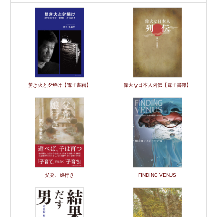
焚き火と夕焼け【電子書籍】
偉大な日本人列伝【電子書籍】
父発、娘行き
FINDING VENUS