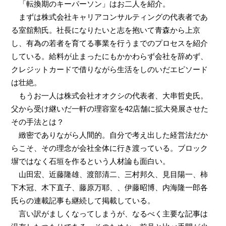
「転換期のキーパーソン」はお二人を紹介。
まずは株式会社キャリアコンサルティングの代表者であ
る室舘勲氏。社長になりたいと志を抱いて青森から上京
し、有為の若者を育てる事業を行うまでのプロセスを紹介
している。給料が止まったにもかかわらず会社を辞めず、
クレジットカードで借りながら生活をしのいだエピソード
は壮絶。
もうお一人は株式会社オオクシの代表者、大串哲史氏。
父から受け継いだ一軒の理容室を42店舗に拡大発展させた
その手法とは？
緻密でありながら人間的。自分で考え出した経営法だか
らこそ、その理念が会社全体に行き渡っている。ブロック
塀ではなく石垣を作るという人材論も面白い。
山田宏、近藤隆雄、渡部清二、三村邦久、見目陽一、柿
下木冠、木下直子、藤原万耶、、伊藤昭博、内海隆一郎各
氏らの連載記事も継続して掲載している。
言い訳がましくなってしまうが、なるべく主要な記事は