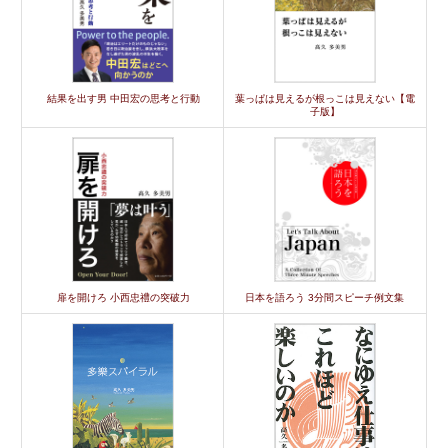
結果を出す男 中田宏の思考と行動
葉っぱは見えるが根っこは見えない【電
子版】
扉を開けろ 小西忠禮の突破力
日本を語ろう 3分間スピーチ例文集