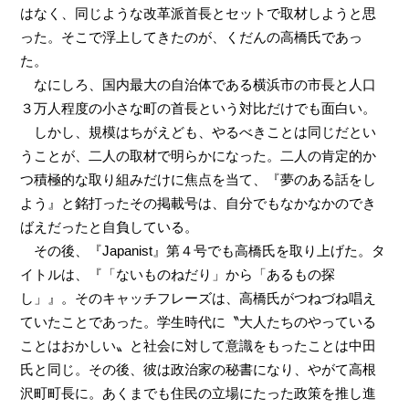
はなく、同じような改革派首長とセットで取材しようと思
った。そこで浮上してきたのが、くだんの高橋氏であっ
た。
なにしろ、国内最大の自治体である横浜市の市長と人口
３万人程度の小さな町の首長という対比だけでも面白い。
しかし、規模はちがえども、やるべきことは同じだとい
うことが、二人の取材で明らかになった。二人の肯定的か
つ積極的な取り組みだけに焦点を当て、『夢のある話をし
よう』と銘打ったその掲載号は、自分でもなかなかのでき
ばえだったと自負している。
その後、『Japanist』第４号でも高橋氏を取り上げた。タ
イトルは、『「ないものねだり」から「あるもの探
し」』。そのキャッチフレーズは、高橋氏がつねづね唱え
ていたことであった。学生時代に〝大人たちのやっている
ことはおかしい〟と社会に対して意識をもったことは中田
氏と同じ。その後、彼は政治家の秘書になり、やがて高根
沢町町長に。あくまでも住民の立場にたった政策を推し進