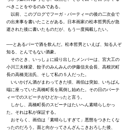
べきことをやるのみである。
以前、このブログでフーガ・パーティーの後の二次会で
の出来事を書いたことがある。日本画家の松本哲男氏が急
逝された後に書いたものだが、もう一度掲載したい。
──とあるバーで酒を飲んだ。松本哲男といえば、知る人ぞ
知る、とんでもない酒豪。
そのとき、いっしょに繰り出したメンバーは、宮大工の
小川三夫棟梁、餃子のみんみんの伊藤信夫会長、高根沢町
長の高橋克法氏、そして私の５人だった。
いいかげん酒がまわってきた頃、画伯は突如、いちばん
端に座っていた高橋町長を罵倒し始めた。その日のパーテ
ィーでのスピーチがひどかったと言う。
しかし、高橋町長のスピーチはたいへん素晴らしかっ
た。それは私が保証する。
おそらく、画伯は「素晴らしすぎて」悪態をつきたくな
ったのだろう。面と向かってさんざんこきおろした後、