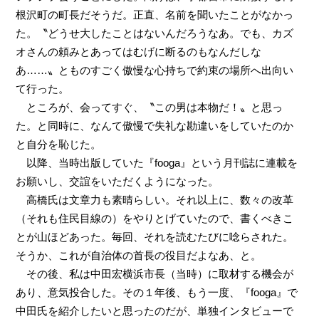
根沢町の町長だそうだ。正直、名前を聞いたことがなかっ
た。〝どうせ大したことはないんだろうなあ。でも、カズ
オさんの頼みとあってはむげに断るのもなんだしな
あ……〟とものすごく傲慢な心持ちで約束の場所へ出向い
て行った。
ところが、会ってすぐ、〝この男は本物だ！〟と思っ
た。と同時に、なんて傲慢で失礼な勘違いをしていたのか
と自分を恥じた。
以降、当時出版していた『fooga』という月刊誌に連載を
お願いし、交誼をいただくようになった。
高橋氏は文章力も素晴らしい。それ以上に、数々の改革
（それも住民目線の）をやりとげていたので、書くべきこ
とが山ほどあった。毎回、それを読むたびに唸らされた。
そうか、これが自治体の首長の役目だよなあ、と。
その後、私は中田宏横浜市長（当時）に取材する機会が
あり、意気投合した。その１年後、もう一度、『fooga』で
中田氏を紹介したいと思ったのだが、単独インタビューで