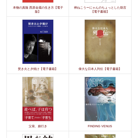
本物の真髄 西原金蔵の生き方【電子
禅ねこうーにゃんのちょっとした助言
版】
【電子書籍】
焚き火と夕焼け【電子書籍】
偉大な日本人列伝【電子書籍】
父発、娘行き
FINDING VENUS