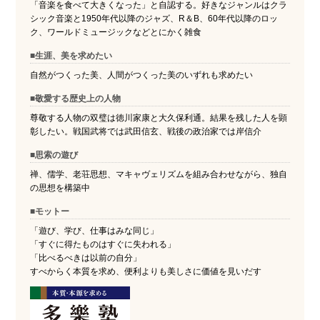
「音楽を食べて大きくなった」と自認する。好きなジャンルはクラ
シック音楽と1950年代以降のジャズ、R＆B、60年代以降のロッ
ク、ワールドミュージックなどとにかく雑食
■生涯、美を求めたい
自然がつくった美、人間がつくった美のいずれも求めたい
■敬愛する歴史上の人物
尊敬する人物の双璧は徳川家康と大久保利通。結果を残した人を顕
彰したい。戦国武将では武田信玄、戦後の政治家では岸信介
■思索の遊び
禅、儒学、老荘思想、マキャヴェリズムを組み合わせながら、独自
の思想を構築中
■モットー
「遊び、学び、仕事はみな同じ」
「すぐに得たものはすぐに失われる」
「比べるべきは以前の自分」
すべからく本質を求め、便利よりも美しさに価値を見いだす