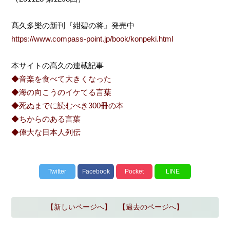
髙久多樂の新刊『紺碧の将』発売中
https://www.compass-point.jp/book/konpeki.html
本サイトの髙久の連載記事
◆音楽を食べて大きくなった
◆海の向こうのイケてる言葉
◆死ぬまでに読むべき300冊の本
◆ちからのある言葉
◆偉大な日本人列伝
Twitter
Facebook
Pocket
LINE
【新しいページへ】
【過去のページへ】