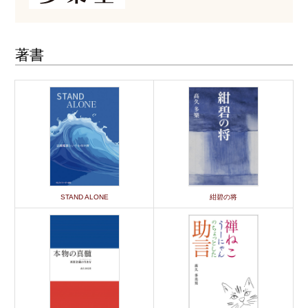
著書
STAND ALONE
紺碧の将