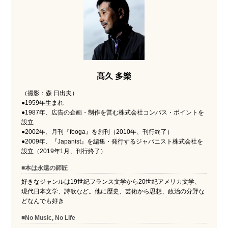
髙久 多樂
（撮影：森 日出夫）
●1959年生まれ
●1987年、広告の企画・制作を営む株式会社コンパス・ポイントを
設立
●2002年、月刊『fooga』を創刊（2010年、刊行終了）
●2009年、『Japanist』を編集・発行するジャパニスト株式会社を
設立（2019年1月、刊行終了）
■本は永遠の師匠
好きなジャンルは19世紀フランス文学から20世紀アメリカ文学、
現代日本文学、詩歌など。他に歴史、芸術から思想、政治の分野な
どなんでも好き
■No Music, No Life