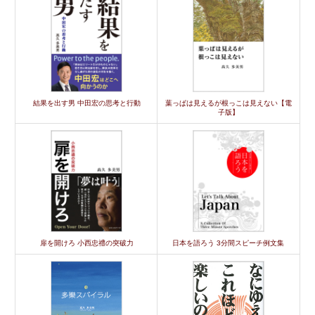
結果を出す男 中田宏の思考と行動
葉っぱは見えるが根っこは見えない【電
子版】
扉を開けろ 小西忠禮の突破力
日本を語ろう 3分間スピーチ例文集