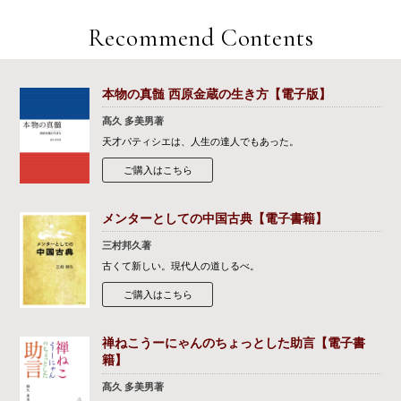
Recommend Contents
本物の真髄 西原金蔵の生き方【電子版】
髙久 多美男著
天才パティシエは、人生の達人でもあった。
ご購入はこちら
メンターとしての中国古典【電子書籍】
三村邦久著
古くて新しい。現代人の道しるべ。
ご購入はこちら
禅ねこうーにゃんのちょっとした助言【電子書
籍】
髙久 多美男著