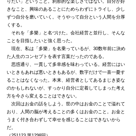
りたい」ということ。刹那的な楽しさではない。自分が好
きなこと、興味のあることにためらわずにトライし、少し
ずつ自分を磨いていく。そうやって自分という人間を分厚
くする。
それを「多樂」と名づけた。会社経営と並行し、そんな
ことを目指したいと強く思った。
現在、私は「多樂」を名乗っているが、30数年前に決め
た人生のコンセプトを表す言葉だったのである。
思惑通り、一貫して多幸感を味わっている。経営にはい
いときもあれば悪いときもあるが、数字だけで一喜一憂す
ることはなくなった。本来、経営者としてあるまじき姿な
のかもしれないが、すっかり自分に定着してしまった考え
方を今さら変えることはできない。
次回はお金の話をしよう。世の中はお金のことで溢れて
おり、人間の脳が考えることの多くはお金のこと。お金と
うまく付き合わずして幸せを感じることはできないから
だ。
（251123 第1298回）