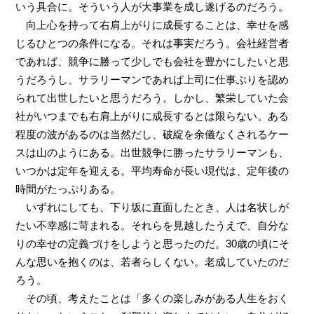
いう具合に。そういう人が大事業を成し遂げるのだろう。
向上心を持って右肩上がりに成長することは、幸せを感
じるひとつの条件になる。それは事実だろう。会社経営者
であれば、競争に勝って少しでも会社を豊かにしたいと思
うだろうし、サラリーマンであれば上司に仕事ぶりを認め
られて出世したいと思うだろう。しかし、繁栄していた会
社がいつまでも右肩上がりに成長するとは限らない。ある
程度の波があるのは当然だし、破綻を余儀なくされるケー
スは山のようにある。出世競争に勝ったサラリーマンも、
いつかは定年を迎える。平均寿命が長い現代は、定年後の
時間がたっぷりある。
いずれにしても、下り坂に直面したとき、人は名状しが
たい不幸感に苛まれる。それらを見越したうえで、自分な
りの幸せの定義づけをしようと思ったのだ。30歳の頃にそ
んな思いを抱くのは、若者らしくない。老成していたのだ
ろう。
その頃、考えたことは「多くの楽しみがある人生をおく