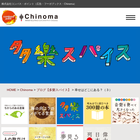
株式会社コンパス・ポイント（広告・フーガブックス・Chinoma）
HOME
>
Chinoma
>
ブログ【多樂スパイス】
> 幸せはどこにある？（３）