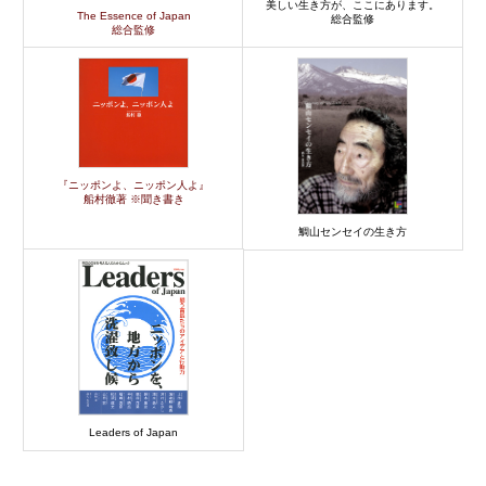
美しい生き方が、ここにあります。
The Essence of Japan
総合監修
総合監修
『ニッポンよ、ニッポン人よ』
船村徹著 ※聞き書き
鯛山センセイの生き方
Leaders of Japan