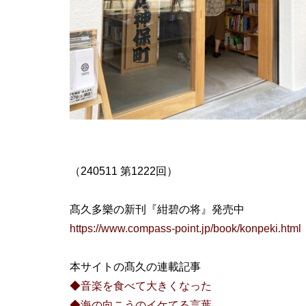
（240511 第1222回）
髙久多樂の新刊『紺碧の将』発売中
https://www.compass-point.jp/book/konpeki.html
本サイトの髙久の連載記事
◆音楽を食べて大きくなった
◆海の向こうのイケてる言葉