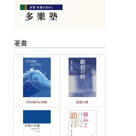
著書
STAND ALONE
紺碧の将