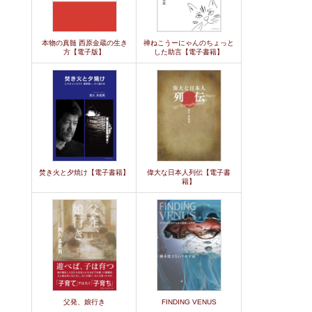
本物の真髄 西原金蔵の生き
禅ねこうーにゃんのちょっと
方【電子版】
した助言【電子書籍】
焚き火と夕焼け【電子書籍】
偉大な日本人列伝【電子書
籍】
父発、娘行き
FINDING VENUS