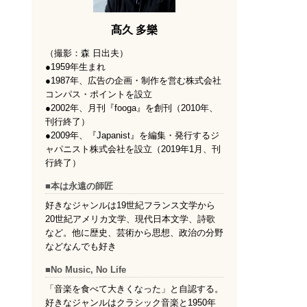
髙久 多樂
（撮影：森 日出夫）
●1959年生まれ
●1987年、広告の企画・制作を営む株式会社
コンパス・ポイントを設立
●2002年、月刊『fooga』を創刊（2010年、
刊行終了）
●2009年、『Japanist』を編集・発行するジ
ャパニスト株式会社を設立（2019年1月、刊
行終了）
■本は永遠の師匠
好きなジャンルは19世紀フランス文学から
20世紀アメリカ文学、現代日本文学、詩歌
など。他に歴史、芸術から思想、政治の分野
などなんでも好き
■No Music, No Life
「音楽を食べて大きくなった」と自認する。
好きなジャンルはクラシック音楽と1950年