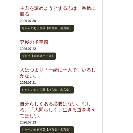
主君を諌めようとする志は一番槍に
勝る
2026.07.30
ちからのある言葉【格言集・名言集】
究極の多幸感
2026.07.22
ブログ【多樂スパイス】
人はつまり「一緒に一人で」いるし
かない。
2026.07.21
ちからのある言葉【格言集・名言集】
自分らしくある必要はない。むし
ろ、「人間らしく」生きる道を考え
てほしい。
2026.07.13
ちからのある言葉【格言集・名言集】