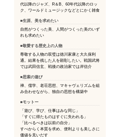
代以降のジャズ、R＆B、60年代以降のロッ
ク、ワールドミュージックなどとにかく雑食
■生涯、美を求めたい
自然がつくった美、人間がつくった美のいず
れも求めたい
■敬愛する歴史上の人物
尊敬する人物の双璧は徳川家康と大久保利
通。結果を残した人を顕彰したい。戦国武将
では武田信玄、戦後の政治家では岸信介
■思索の遊び
禅、儒学、老荘思想、マキャヴェリズムを組
み合わせながら、独自の思想を構築中
■モットー
「遊び、学び、仕事はみな同じ」
「すぐに得たものはすぐに失われる」
「比べるべきは以前の自分」
すべからく本質を求め、便利よりも美しさに
価値を見いだす