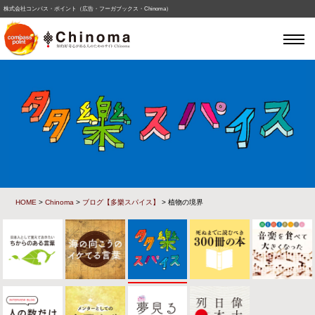
株式会社コンパス・ポイント（広告・フーガブックス・Chinoma）
HOME
>
Chinoma
>
ブログ【多樂スパイス】
> 植物の境界