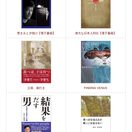
焚き火と夕焼け【電子書籍】
偉大な日本人列伝【電子書籍】
父発、娘行き
FINDING VENUS