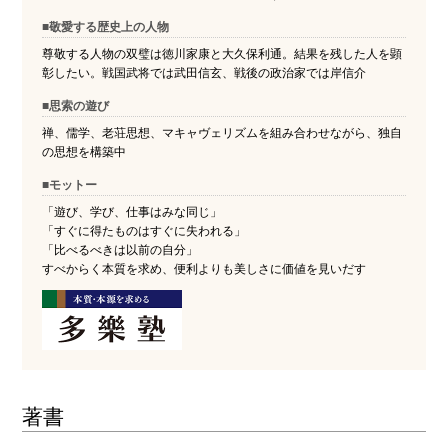
■敬愛する歴史上の人物
尊敬する人物の双璧は徳川家康と大久保利通。結果を残した人を顕
彰したい。戦国武将では武田信玄、戦後の政治家では岸信介
■思索の遊び
禅、儒学、老荘思想、マキャヴェリズムを組み合わせながら、独自
の思想を構築中
■モットー
「遊び、学び、仕事はみな同じ」
「すぐに得たものはすぐに失われる」
「比べるべきは以前の自分」
すべからく本質を求め、便利よりも美しさに価値を見いだす
著書