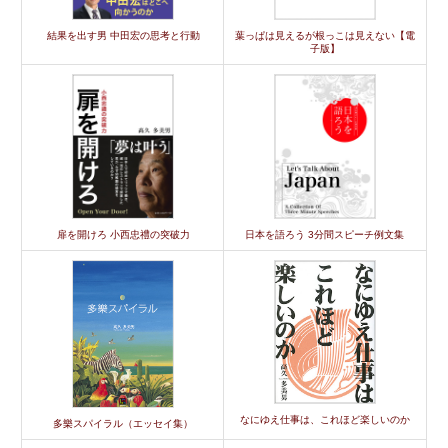
結果を出す男 中田宏の思考と行動
葉っぱは見えるが根っこは見えない【電
子版】
扉を開けろ 小西忠禮の突破力
日本を語ろう 3分間スピーチ例文集
なにゆえ仕事は、これほど楽しいのか
多樂スパイラル（エッセイ集）