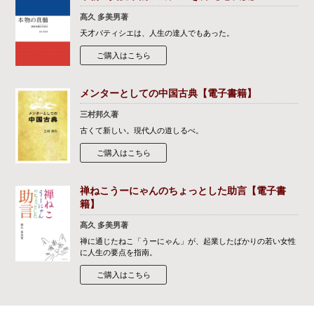
髙久 多美男著
天才パティシエは、人生の達人でもあった。
ご購入はこちら
メンターとしての中国古典【電子書籍】
三村邦久著
古くて新しい。現代人の道しるべ。
ご購入はこちら
禅ねこうーにゃんのちょっとした助言【電子書
籍】
髙久 多美男著
禅に通じたねこ「うーにゃん」が、起業したばかりの若い女性
に人生の要点を指南。
ご購入はこちら