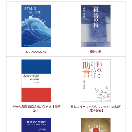
STAND ALONE
紺碧の将
本物の真髄 西原金蔵の生き方【電子
禅ねこうーにゃんのちょっとした助言
版】
【電子書籍】