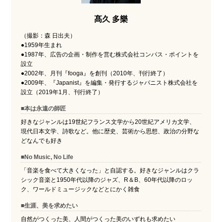
髙久 多樂
（撮影：森 日出夫）
●1959年生まれ
●1987年、広告の企画・制作を営む株式会社コンパス・ポイントを
設立
●2002年、月刊『fooga』を創刊（2010年、刊行終了）
●2009年、『Japanist』を編集・発行するジャパニスト株式会社を
設立（2019年1月、刊行終了）
■本は永遠の師匠
好きなジャンルは19世紀フランス文学から20世紀アメリカ文学、
現代日本文学、詩歌など。他に歴史、芸術から思想、政治の分野な
どなんでも好き
■No Music, No Life
「音楽を食べて大きくなった」と自認する。好きなジャンルはクラ
シック音楽と1950年代以降のジャズ、R＆B、60年代以降のロッ
ク、ワールドミュージックなどとにかく雑食
■生涯、美を求めたい
自然がつくった美、人間がつくった美のいずれも求めたい