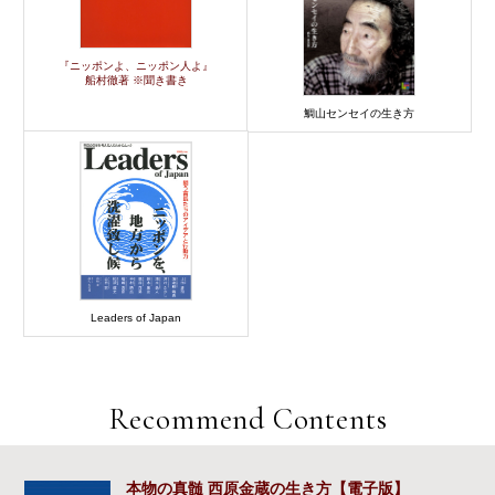
『ニッポンよ、ニッポン人よ』
船村徹著 ※聞き書き
鯛山センセイの生き方
Leaders of Japan
Recommend Contents
本物の真髄 西原金蔵の生き方【電子版】