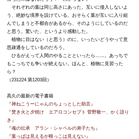
それぞれの葉は同じ高さにあった。互いに侵入しないよ
う、絶妙な境界を設けている。おそらく葉が互いに入り組
んでしまうと不都合があるから、そのようにしているのだ
と思う。驚いた、というより感動した。
植物に目はない（と思う）のに、いったいどうやって意
思疎通をしているのだろう。
ひるがえって人間のやることといったら……。あっちで
もこっちでも争いが絶えない。ほんと、植物に見習った
ら？
（231224 第1203回）
髙久の最新の電子書籍
『禅ねこうーにゃんのちょっとした助言』
『焚き火と夕焼け エアロコンセプト 菅野敬一、かく語り
き』
『魂の伝承 アラン・シャペルの弟子たち』
『葉っぱは見えるが根っこは見えない』