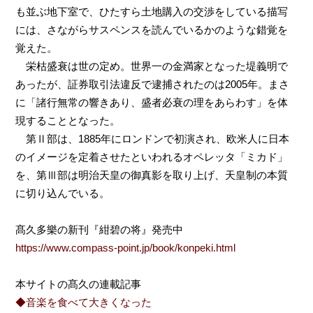
も並ぶ地下室で、ひたすら土地購入の交渉をしている描写
には、さながらサスペンスを読んでいるかのような錯覚を
覚えた。
栄枯盛衰は世の定め。世界一の金満家となった堤義明で
あったが、証券取引法違反で逮捕されたのは2005年。まさ
に「諸行無常の響きあり、盛者必衰の理をあらわす」を体
現することとなった。
第Ⅱ部は、1885年にロンドンで初演され、欧米人に日本
のイメージを定着させたといわれるオペレッタ「ミカド」
を、第Ⅲ部は明治天皇の御真影を取り上げ、天皇制の本質
に切り込んでいる。
髙久多樂の新刊『紺碧の将』発売中
https://www.compass-point.jp/book/konpeki.html
本サイトの髙久の連載記事
◆音楽を食べて大きくなった