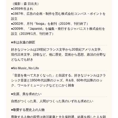
（撮影：森 日出夫）
●1959年生まれ
●1987年、広告の企画・制作を営む株式会社コンパス・ポイントを
設立
●2002年、月刊『fooga』を創刊（2010年、刊行終了）
●2009年、『Japanist』を編集・発行するジャパニスト株式会社を
設立（2019年1月、刊行終了）
■本は永遠の師匠
好きなジャンルは19世紀フランス文学から20世紀アメリカ文学、
現代日本文学、詩歌など。他に歴史、芸術から思想、政治の分野な
どなんでも好き
■No Music, No Life
「音楽を食べて大きくなった」と自認する。好きなジャンルはクラ
シック音楽と1950年代以降のジャズ、R＆B、60年代以降のロッ
ク、ワールドミュージックなどとにかく雑食
■生涯、美を求めたい
自然がつくった美、人間がつくった美のいずれも求めたい
■敬愛する歴史上の人物
尊敬する人物の双璧は徳川家康と大久保利通。結果を残した人を顕