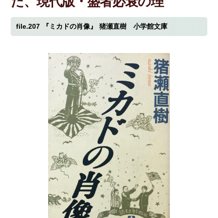
た、現代版・盛者必衰の理
file.207
『ミカドの肖像』
猪瀬直樹 小学館文庫