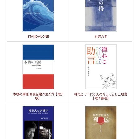
STAND ALONE
紺碧の将
本物の真髄 西原金蔵の生き方【電子
禅ねこうーにゃんのちょっとした助言
版】
【電子書籍】