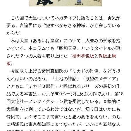
この国で天皇についてネガティブに語ることは、勇気が
要る。言論界にも〝犯すべからざる神域〟が存在している
からだ。
私は天皇（あるいは皇室）について、人並みの崇敬を抱
いている。本コラムでも『昭和天皇』というタイトルが冠
された２つの大著を取り上げた（
福田和也版
と
保阪正康
版
。
今回取り上げる猪瀬直樹氏の『ミカドの肖像』をどう捉
えればいいのだろう。『土地の神話』『欲望のメディア』
とともに「ミカド３部作」と呼ばれるシリーズの最初の作
品である本書は、およそ900ページに及ぶ大作であり、第18
回大宅壮一ノンフィクション賞を受賞している。直接的に
天皇制を批判しているわけではないが、切り口はいかにも
怜悧で、よくぞここまで書いたと思わあるをえない。のち
に猪瀬氏は東京都知事にまでなったが、いかにも豪胆な人