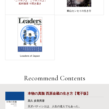
『ニッポンよ、ニッポン人よ』
船村徹著 ※聞き書き
鯛山センセイの生き方
Leaders of Japan
Recommend Contents
本物の真髄 西原金蔵の生き方【電子版】
髙久 多美男著
天才パティシエは、人生の達人でもあった。