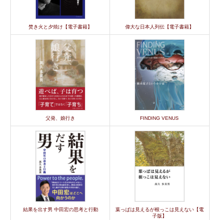
焚き火と夕焼け【電子書籍】
偉大な日本人列伝【電子書籍】
父発、娘行き
FINDING VENUS
結果を出す男 中田宏の思考と行動
葉っぱは見えるが根っこは見えない【電
子版】