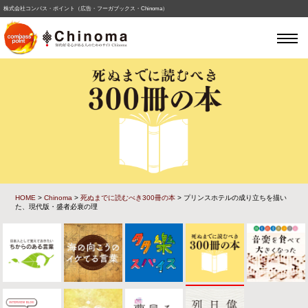
株式会社コンパス・ポイント（広告・フーガブックス・Chinoma）
HOME
>
Chinoma
>
死ぬまでに読むべき300冊の本
> プリンスホテルの成り立ちを描い
た、現代版・盛者必衰の理