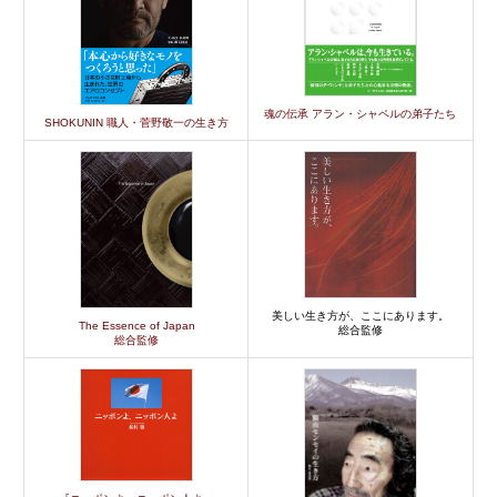
魂の伝承 アラン・シャペルの弟子たち
SHOKUNIN 職人・菅野敬一の生き方
美しい生き方が、ここにあります。
The Essence of Japan
総合監修
総合監修