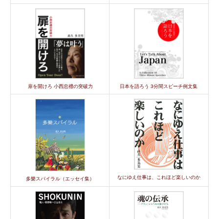
扉を開けろ 小西忠禮の突破力
日本を語ろう 3分間スピーチ例文集
なにゆえ仕事は、これほど楽しいのか
多樂スパイラル（エッセイ集）