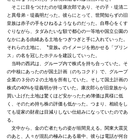
そこに目をつけたのが堤康次郎であり、その子・堤清二
と異母弟・堤義明だった。彼らにとって、世間知らずの旧
皇族は赤子の手をひねるようなものだった。自尊心をくす
ぐりながら、タダみたいな額で都心の一等地や国立公園の
なかにある由緒ある土地をつぎつぎと手に入れていった。
それらの土地に、〝皇族〟のイメージを抱かせる「プリン
ス」の名を冠したホテルを建設していった。
当時の西武は、グループ内で株式を持ち合っていた。そ
の中核にあったのが国土計画（のちコクド）で、グループ
企業の３分の２の土地を所有していた。そして国土計画の
株式の40%を堤義明が持っていた。康次郎らが旧皇族から
買い上げた土地は驚くほど安かったため簿価は異様に低
く、そのため持ち株の評価も低かった。つまり、相続をし
ても堤家の財産は目減りしない仕組みになっていたのであ
る。
文中から、金の亡者たちの姿が垣間見える。関東大震災
のあと、人々が混乱の極みにある最中、彼らは電話が何台