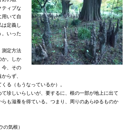
クティブな
に用いて自
私は定義し
う。いった
。測定方法
のか。しか
、今、その
遠からず、
てくる（もうなっているか）。
て珍しいらしいが、要するに、根の一部が地上に出て
からも滋養を得ている。つまり、周りのあらゆるものか
ョウの気根）