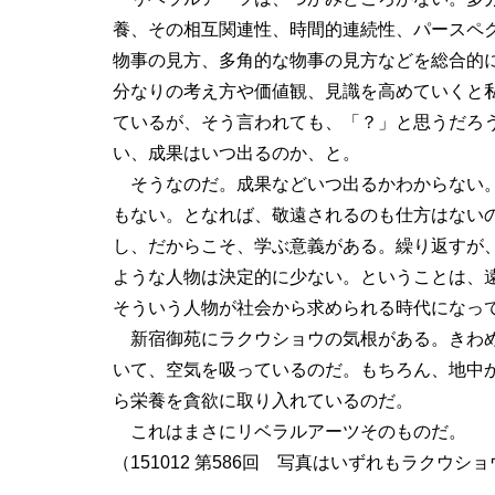
養、その相互関連性、時間的連続性、パースペ
物事の見方、多角的な物事の見方などを総合的
分なりの考え方や価値観、見識を高めていくと
ているが、そう言われても、「？」と思うだろ
い、成果はいつ出るのか、と。
そうなのだ。成果などいつ出るかわからない
もない。となれば、敬遠されるのも仕方はない
し、だからこそ、学ぶ意義がある。繰り返すが
ような人物は決定的に少ない。ということは、
そういう人物が社会から求められる時代になっ
新宿御苑にラクウショウの気根がある。きわめ
いて、空気を吸っているのだ。もちろん、地中
ら栄養を貪欲に取り入れているのだ。
これはまさにリベラルアーツそのものだ。
（151012 第586回 写真はいずれもラクウシ