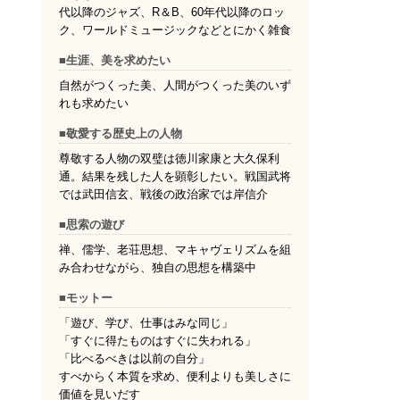
代以降のジャズ、R＆B、60年代以降のロッ
ク、ワールドミュージックなどとにかく雑食
■生涯、美を求めたい
自然がつくった美、人間がつくった美のいず
れも求めたい
■敬愛する歴史上の人物
尊敬する人物の双璧は徳川家康と大久保利
通。結果を残した人を顕彰したい。戦国武将
では武田信玄、戦後の政治家では岸信介
■思索の遊び
禅、儒学、老荘思想、マキャヴェリズムを組
み合わせながら、独自の思想を構築中
■モットー
「遊び、学び、仕事はみな同じ」
「すぐに得たものはすぐに失われる」
「比べるべきは以前の自分」
すべからく本質を求め、便利よりも美しさに
価値を見いだす