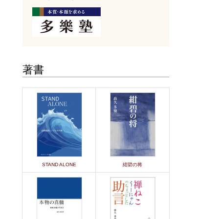
著書
STAND ALONE
紺碧の将