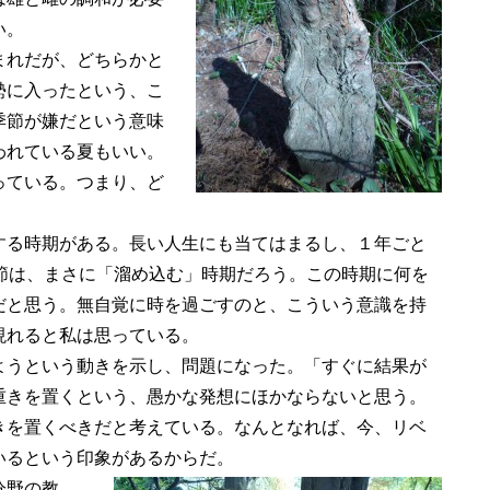
い。
まれだが、どちらかと
勢に入ったという、こ
季節が嫌だという意味
われている夏もいい。
っている。つまり、ど
る時期がある。長い人生にも当てはまるし、１年ごと
節は、まさに「溜め込む」時期だろう。この時期に何を
だと思う。無自覚に時を過ごすのと、こういう意識を持
現れると私は思っている。
うという動きを示し、問題になった。「すぐに結果が
重きを置くという、愚かな発想にほかならないと思う。
きを置くべきだと考えている。なんとなれば、今、リベ
いるという印象があるからだ。
分野の教