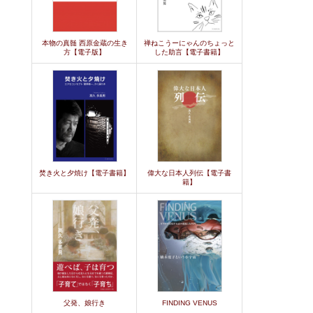
本物の真髄 西原金蔵の生き
禅ねこうーにゃんのちょっと
方【電子版】
した助言【電子書籍】
焚き火と夕焼け【電子書籍】
偉大な日本人列伝【電子書
籍】
父発、娘行き
FINDING VENUS