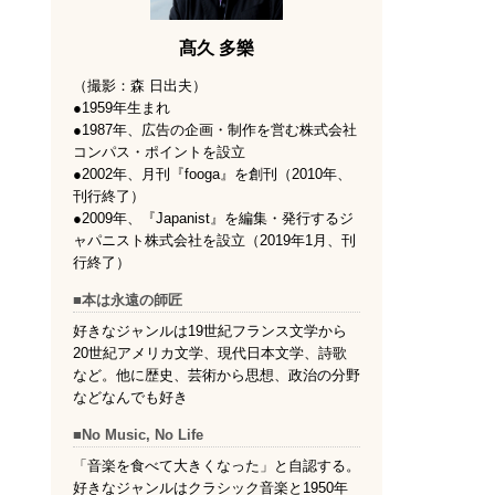
髙久 多樂
（撮影：森 日出夫）
●1959年生まれ
●1987年、広告の企画・制作を営む株式会社
コンパス・ポイントを設立
●2002年、月刊『fooga』を創刊（2010年、
刊行終了）
●2009年、『Japanist』を編集・発行するジ
ャパニスト株式会社を設立（2019年1月、刊
行終了）
■本は永遠の師匠
好きなジャンルは19世紀フランス文学から
20世紀アメリカ文学、現代日本文学、詩歌
など。他に歴史、芸術から思想、政治の分野
などなんでも好き
■No Music, No Life
「音楽を食べて大きくなった」と自認する。
好きなジャンルはクラシック音楽と1950年