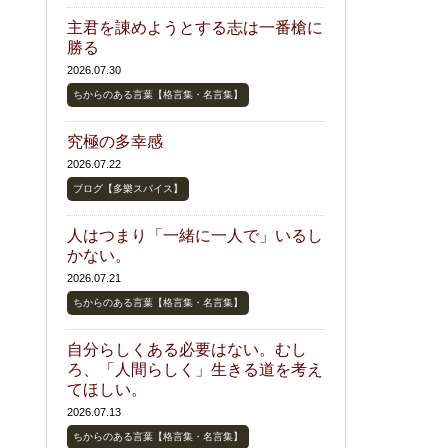
主君を諌めようとする志は一番槍に
勝る
2026.07.30
ちからのある言葉【格言集・名言集】
究極の多幸感
2026.07.22
ブログ【多樂スパイス】
人はつまり「一緒に一人で」いるし
かない。
2026.07.21
ちからのある言葉【格言集・名言集】
自分らしくある必要はない。むし
ろ、「人間らしく」生きる道を考え
てほしい。
2026.07.13
ちからのある言葉【格言集・名言集】