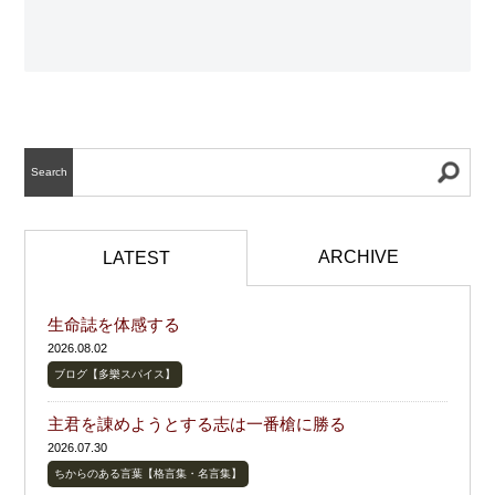
Search
ARCHIVE
LATEST
生命誌を体感する
2026.08.02
ブログ【多樂スパイス】
主君を諌めようとする志は一番槍に勝る
2026.07.30
ちからのある言葉【格言集・名言集】