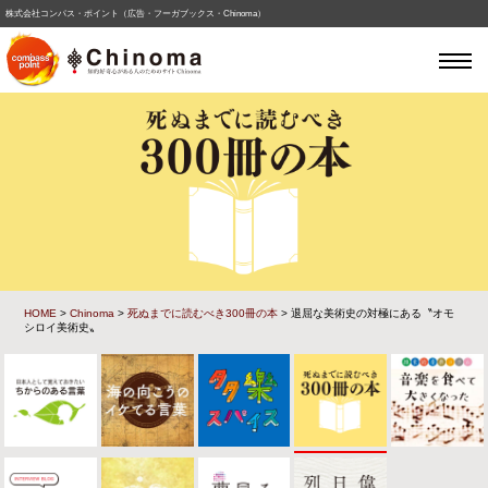
株式会社コンパス・ポイント（広告・フーガブックス・Chinoma）
HOME
>
Chinoma
>
死ぬまでに読むべき300冊の本
> 退屈な美術史の対極にある〝オモ
シロイ美術史〟