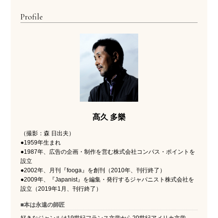
Profile
髙久 多樂
（撮影：森 日出夫）
●1959年生まれ
●1987年、広告の企画・制作を営む株式会社コンパス・ポイントを
設立
●2002年、月刊『fooga』を創刊（2010年、刊行終了）
●2009年、『Japanist』を編集・発行するジャパニスト株式会社を
設立（2019年1月、刊行終了）
■本は永遠の師匠
好きなジャンルは19世紀フランス文学から20世紀アメリカ文学、