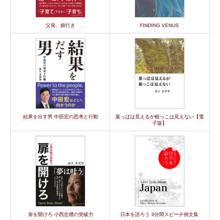
父発、娘行き
FINDING VENUS
結果を出す男 中田宏の思考と行動
葉っぱは見えるが根っこは見えない【電
子版】
扉を開けろ 小西忠禮の突破力
日本を語ろう 3分間スピーチ例文集