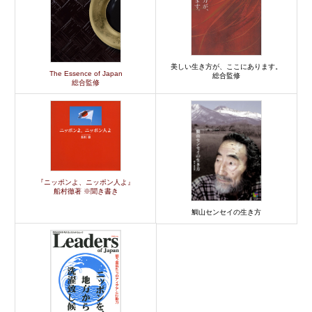
美しい生き方が、ここにあります。
The Essence of Japan
総合監修
総合監修
『ニッポンよ、ニッポン人よ』
船村徹著 ※聞き書き
鯛山センセイの生き方