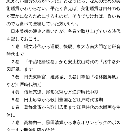
思えない自分の方がヘンだ」となったら、なんのための美
術鑑賞かわからない。平たく言えば、美術鑑賞は自分の心
が豊かになるためにするものだ。そうでなければ、旨いも
のでも食べて昼寝していた方がいい。
日本美術の通史と書いたが、各巻で取り上げている時代
を記しておこう。
１巻 縄文時代から運慶、快慶、東大寺南大門など鎌倉
時代まで
２巻 『平治物語絵巻』から安土桃山時代の『洛中洛外
図屏風』まで
３巻 日光東照宮、姫路城、長谷川等伯『松林図屏風』
など江戸時代初期
４巻 俵屋宗達、尾形光琳など江戸時代中期
５巻 円山応挙から歌川豊国など江戸時代後期
６巻 葛飾北斎から歌川広重まで江戸時代の木版画を主
体に
７巻 高橋由一、黒田清輝から東京オリンピックのポス
ターまで明治以降の近代