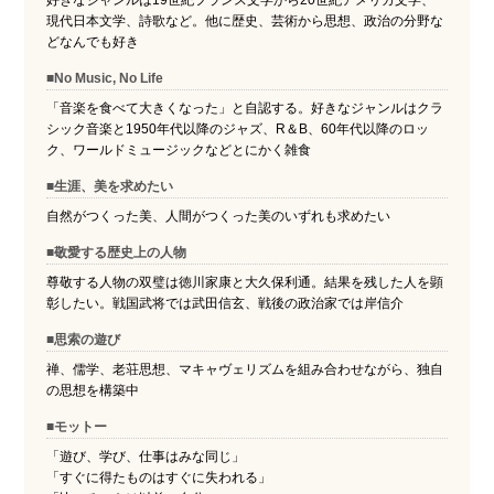
現代日本文学、詩歌など。他に歴史、芸術から思想、政治の分野な
どなんでも好き
■No Music, No Life
「音楽を食べて大きくなった」と自認する。好きなジャンルはクラ
シック音楽と1950年代以降のジャズ、R＆B、60年代以降のロッ
ク、ワールドミュージックなどとにかく雑食
■生涯、美を求めたい
自然がつくった美、人間がつくった美のいずれも求めたい
■敬愛する歴史上の人物
尊敬する人物の双璧は徳川家康と大久保利通。結果を残した人を顕
彰したい。戦国武将では武田信玄、戦後の政治家では岸信介
■思索の遊び
禅、儒学、老荘思想、マキャヴェリズムを組み合わせながら、独自
の思想を構築中
■モットー
「遊び、学び、仕事はみな同じ」
「すぐに得たものはすぐに失われる」