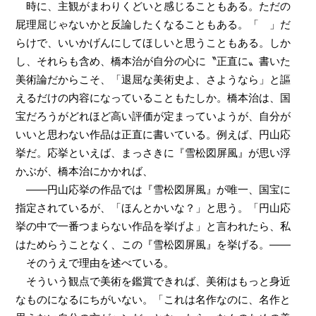
時に、主観がまわりくどいと感じることもある。ただの
屁理屈じゃないかと反論したくなることもある。「 」だ
らけで、いいかげんにしてほしいと思うこともある。しか
し、それらも含め、橋本治が自分の心に〝正直に〟書いた
美術論だからこそ、「退屈な美術史よ、さようなら」と謳
えるだけの内容になっていることもたしか。橋本治は、国
宝だろうがどれほど高い評価が定まっていようが、自分が
いいと思わない作品は正直に書いている。例えば、円山応
挙だ。応挙といえば、まっさきに『雪松図屏風』が思い浮
かぶが、橋本治にかかれば、
――円山応挙の作品では『雪松図屏風』が唯一、国宝に
指定されているが、「ほんとかいな？」と思う。「円山応
挙の中で一番つまらない作品を挙げよ」と言われたら、私
はためらうことなく、この『雪松図屏風』を挙げる。――
そのうえで理由を述べている。
そういう観点で美術を鑑賞できれば、美術はもっと身近
なものになるにちがいない。「これは名作なのに、名作と