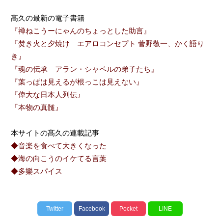
髙久の最新の電子書籍
『禅ねこうーにゃんのちょっとした助言』
『焚き火と夕焼け エアロコンセプト 菅野敬一、かく語り
き』
『魂の伝承 アラン・シャペルの弟子たち』
『葉っぱは見えるが根っこは見えない』
『偉大な日本人列伝』
『本物の真髄』
本サイトの髙久の連載記事
◆音楽を食べて大きくなった
◆海の向こうのイケてる言葉
◆多樂スパイス
Twitter
Facebook
Pocket
LINE