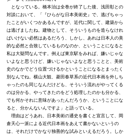
となっている。橋本治は全巻が終了した後、浅田彰との
対談において、「『ひらがな日本美術史』で、逃げちゃっ
たことがいくつかあるんですが、近代に関して、建築から
は逃げましたね。建物として、そういうものを造らなけれ
ばいけない必然はあるだろう、しかし、あれは日本人の美
的な必然と合致しているものなのか、ということになると
私は大疑問なんです。例えば東京駅をみれば、嫌いじゃな
いよなと思うけど、嫌いじゃないよなと思うことと、美術
史のなかでどう位置づけるかということになるとまったく
別なんでね。横山大観、菱田春草系の近代日本画を外しち
ゃったのも同じなんだけども、そういう流れがやってくる
のは分かる、やってきたのをどう処理したのかも分かる、
でも何かそれに意味があったんだろうか、ということにな
ると、分かんないんですよ」と語っている。
理由はどうあれ、日本美術の通史を書くと宣言して、岡
倉天心一派による近代日本画をあえて書かないというの
は、それだけでかなり独善的な試みといえるだろう。しか