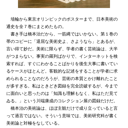
埴輪から東京オリンピックのポスターまで、日本美術の
通史を全７巻にまとめたもの。
書き手は橋本治だから、一筋縄ではいかない。第１巻の
帯のコピーに「退屈な美術史よ、さようなら」とあるが、
言い得て妙だ。美術に限らず、学者の書く芸術論は、大半
がつまらない。事実の羅列ばかりで、インターネットを検
索すれば、すぐにわかることばかりを後生大事に書いてい
るケースがほとんど。客観的な記述をすることが学者に求
められることなのだろうが、芸術の本質とかけ離れたこと
が多すぎる。私はときどき図録を完全読破するが、今まで
に面白いと思ったのは「知識も理解もなく、私はただ見て
ゐる。」という川端康成のコレクション展の図録だけだ。
橋本治の美術論は、ほぼ主観だけで成り立っていると言
って過言ではない。そういう意味では、美術研究科が書く
美術論と対極をなしている。