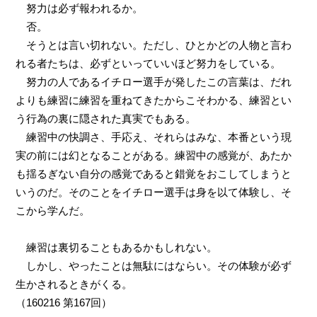
努力は必ず報われるか。
否。
そうとは言い切れない。ただし、ひとかどの人物と言わ
れる者たちは、必ずといっていいほど努力をしている。
努力の人であるイチロー選手が発したこの言葉は、だれ
よりも練習に練習を重ねてきたからこそわかる、練習とい
う行為の裏に隠された真実でもある。
練習中の快調さ、手応え、それらはみな、本番という現
実の前には幻となることがある。練習中の感覚が、あたか
も揺るぎない自分の感覚であると錯覚をおこしてしまうと
いうのだ。そのことをイチロー選手は身を以て体験し、そ
こから学んだ。
練習は裏切ることもあるかもしれない。
しかし、やったことは無駄にはならい。その体験が必ず
生かされるときがくる。
（
160216
第
167
回）