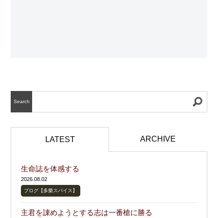
Search
ARCHIVE
LATEST
生命誌を体感する
2026.08.02
ブログ【多樂スパイス】
主君を諌めようとする志は一番槍に勝る