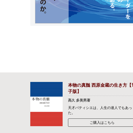
本物の真髄 西原金蔵の生き方【
子版】
髙久 多美男著
天才パティシエは、人生の達人でもあっ
た。
ご購入はこちら