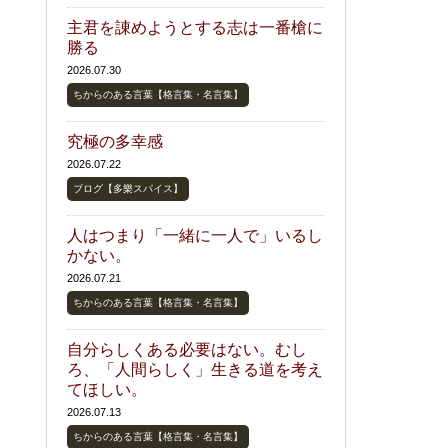
主君を諌めようとする志は一番槍に
勝る
2026.07.30
ちからのある言葉【格言集・名言集】
究極の多幸感
2026.07.22
ブログ【多樂スパイス】
人はつまり「一緒に一人で」いるし
かない。
2026.07.21
ちからのある言葉【格言集・名言集】
自分らしくある必要はない。むし
ろ、「人間らしく」生きる道を考え
てほしい。
2026.07.13
ちからのある言葉【格言集・名言集】