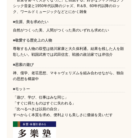
「音楽を食べて大きくなった」と自認する。好きなジャンルはクラ
シック音楽と1950年代以降のジャズ、R＆B、60年代以降のロッ
ク、ワールドミュージックなどとにかく雑食
■生涯、美を求めたい
自然がつくった美、人間がつくった美のいずれも求めたい
■敬愛する歴史上の人物
尊敬する人物の双璧は徳川家康と大久保利通。結果を残した人を顕
彰したい。戦国武将では武田信玄、戦後の政治家では岸信介
■思索の遊び
禅、儒学、老荘思想、マキャヴェリズムを組み合わせながら、独自
の思想を構築中
■モットー
「遊び、学び、仕事はみな同じ」
「すぐに得たものはすぐに失われる」
「比べるべきは以前の自分」
すべからく本質を求め、便利よりも美しさに価値を見いだす