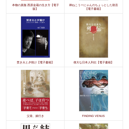
本物の真髄 西原金蔵の生き方【電子
禅ねこうーにゃんのちょっとした助言
版】
【電子書籍】
焚き火と夕焼け【電子書籍】
偉大な日本人列伝【電子書籍】
父発、娘行き
FINDING VENUS