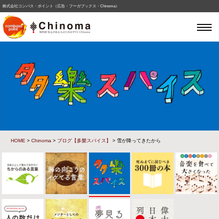
株式会社コンパス・ポイント（広告・フーガブックス・Chinoma）
HOME
>
Chinoma
>
ブログ【多樂スパイス】
> 雪が降ってきたから