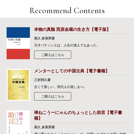
Recommend Contents
本物の真髄 西原金蔵の生き方【電子版】
髙久 多美男著
天才パティシエは、人生の達人でもあった。
ご購入はこちら
メンターとしての中国古典【電子書籍】
三村邦久著
古くて新しい。現代人の道しるべ。
ご購入はこちら
禅ねこうーにゃんのちょっとした助言【電子書
籍】
髙久 多美男著