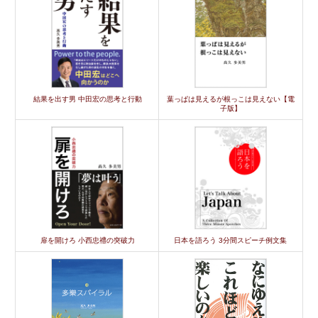
結果を出す男 中田宏の思考と行動
葉っぱは見えるが根っこは見えない【電
子版】
扉を開けろ 小西忠禮の突破力
日本を語ろう 3分間スピーチ例文集