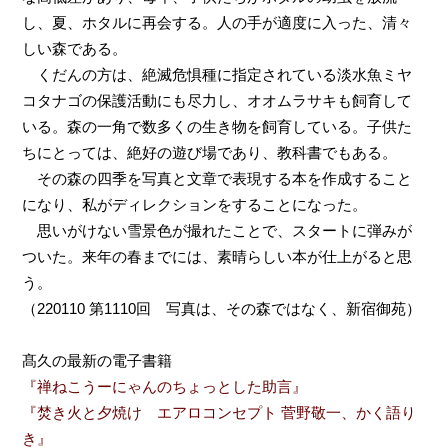
し、夏、ホタルに再会する。人の手が適度に入った、清々
しい森である。
くだんの方は、絶滅危惧種に指定されている淡水魚ミヤ
コタナゴの保護活動にも尽力し、オオムラサキも飼育して
いる。森の一角で数多くの生き物を飼育している。子供た
ちにとっては、絶好の遊び場であり、教科書でもある。
その森の四季を写真と文章で表現する本を作成すること
になり、私がディレクションをすることになった。
思いがけない雪景色が撮れたことで、スタートに弾みが
ついた。来年の春までには、素晴らしい本が仕上がると思
う。
（220110 第1110回 写真は、その森ではなく、新宿御苑）
髙久の最新の電子書籍
『禅ねこうーにゃんのちょっとした助言』
『焚き火と夕焼け エアロコンセプト 菅野敬一、かく語り
き』