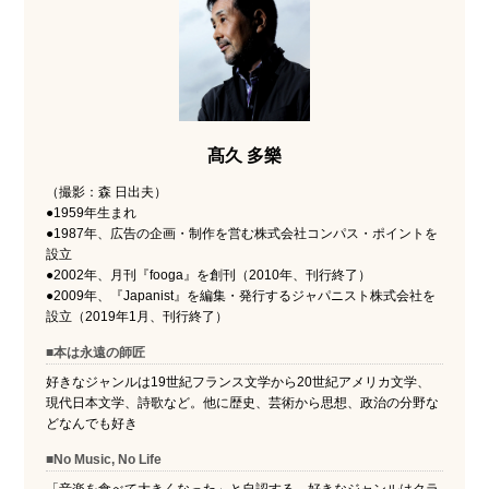
髙久 多樂
（撮影：森 日出夫）
●1959年生まれ
●1987年、広告の企画・制作を営む株式会社コンパス・ポイントを
設立
●2002年、月刊『fooga』を創刊（2010年、刊行終了）
●2009年、『Japanist』を編集・発行するジャパニスト株式会社を
設立（2019年1月、刊行終了）
■本は永遠の師匠
好きなジャンルは19世紀フランス文学から20世紀アメリカ文学、
現代日本文学、詩歌など。他に歴史、芸術から思想、政治の分野な
どなんでも好き
■No Music, No Life