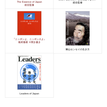
The Essence of Japan
総合監修
総合監修
『ニッポンよ、ニッポン人よ』
船村徹著 ※聞き書き
鯛山センセイの生き方
Leaders of Japan