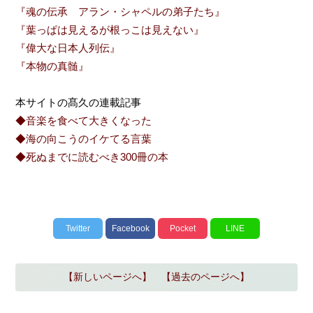
『魂の伝承 アラン・シャペルの弟子たち』
『葉っぱは見えるが根っこは見えない』
『偉大な日本人列伝』
『本物の真髄』
本サイトの髙久の連載記事
◆音楽を食べて大きくなった
◆海の向こうのイケてる言葉
◆死ぬまでに読むべき300冊の本
Twitter
Facebook
Pocket
LINE
【新しいページへ】
【過去のページへ】