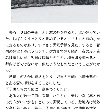
去る、６日の午後、ふと窓の外を見ると、雪が降ってい
た。しばらくうっとりと眺めていると、「！」と頭のなか
に走るものがあり、すぐさま天気予報を見た。すると、都
内の降雪予測は５センチ。夕方まで降り続き、夜の冷え込
みは厳しいが、翌日は快晴とのこと。埼玉県を調べると、
都内ほどではないが、似たようなものだということがわか
った。
急遽、何人かに連絡をとり、翌日の早朝から埼玉県の、
とある森の撮影をすることにした。
「子供たちのために、森をつくりたい」
ある人が数十年前に着想したことが、美しい森（林と言
った方がいいかも）となって実現している。敷地内は絶妙
な高低差があり、毎年、子供たちがホタルの幼虫を放流