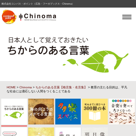
株式会社コンパス・ポイント（広告・フーガブックス・Chinoma）
HOME
>
Chinoma
>
ちからのある言葉【格言集・名言集】
> 教育の主たる目的は、平凡
な社会には適応しない人間をつくることである