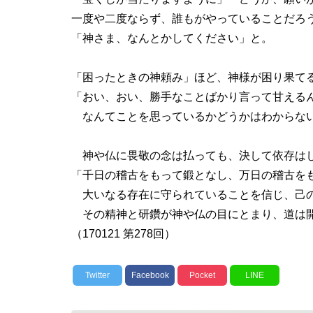
一度や二度ならず、誰もがやっていることだろ
「神さま、なんとかしてください」と。
「困ったときの神頼み」ほど、神様が困り果て
「おい、おい、勝手なことばかり言って甘える
なんてことを思っているかどうかはわからない
神や仏に畏敬の念は払っても、決して依存は
「千日の稽古をもって鍛となし、万日の稽古を
大いなる存在に守られていることを信じ、己
その精神と研鑽が神や仏の目にとまり、道は
（170121 第278回）
Twitter
Facebook
Pocket
LINE