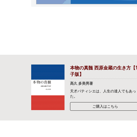
本物の真髄 西原金蔵の生き方【
子版】
髙久 多美男著
天才パティシエは、人生の達人でもあっ
た。
ご購入はこちら