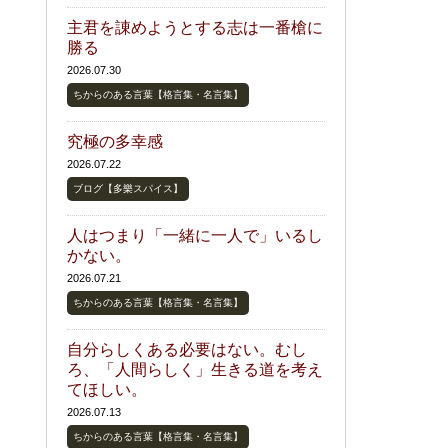
主君を諌めようとする志は一番槍に
勝る
2026.07.30
ちからのある言葉【格言集・名言集】
究極の多幸感
2026.07.22
ブログ【多樂スパイス】
人はつまり「一緒に一人で」いるし
かない。
2026.07.21
ちからのある言葉【格言集・名言集】
自分らしくある必要はない。むし
ろ、「人間らしく」生きる道を考え
てほしい。
2026.07.13
ちからのある言葉【格言集・名言集】