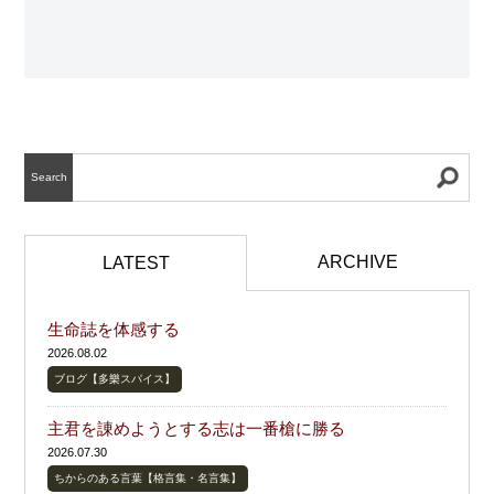
Search
ARCHIVE
LATEST
生命誌を体感する
2026.08.02
ブログ【多樂スパイス】
主君を諌めようとする志は一番槍に勝る
2026.07.30
ちからのある言葉【格言集・名言集】