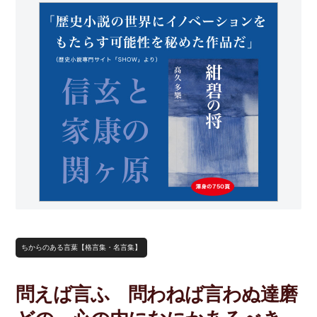
ちからのある言葉【格言集・名言集】
問えば言ふ 問わねば言わぬ達磨