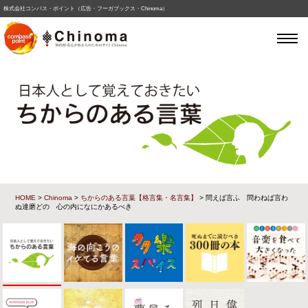
株式会社コンパス・ポイント（広告・フーガブックス・Chinoma）
HOME
>
Chinoma
>
ちからのある言葉【格言集・名言集】
> 問えば言ふ 問わねば言わ
ぬ達磨どの 心の内になにかあるべき