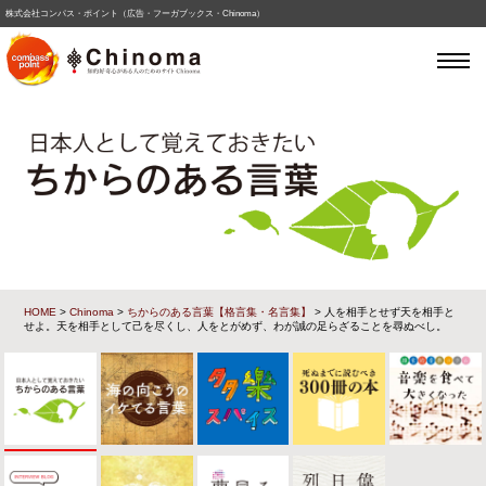
株式会社コンパス・ポイント（広告・フーガブックス・Chinoma）
HOME
>
Chinoma
>
ちからのある言葉【格言集・名言集】
> 人を相手とせず天を相手と
せよ。天を相手として己を尽くし、人をとがめず、わが誠の足らざることを尋ぬべし。