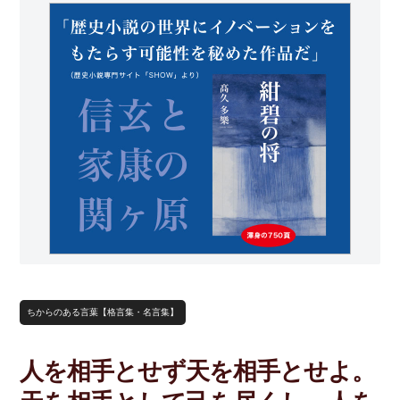
ちからのある言葉【格言集・名言集】
人を相手とせず天を相手とせよ。