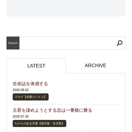
Search
ARCHIVE
LATEST
生命誌を体感する
2026.08.02
ブログ【多樂スパイス】
主君を諌めようとする志は一番槍に勝る
2026.07.30
ちからのある言葉【格言集・名言集】