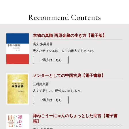
Recommend Contents
本物の真髄 西原金蔵の生き方【電子版】
髙久 多美男著
天才パティシエは、人生の達人でもあった。
ご購入はこちら
メンターとしての中国古典【電子書籍】
三村邦久著
古くて新しい。現代人の道しるべ。
ご購入はこちら
禅ねこうーにゃんのちょっとした助言【電子書
籍】