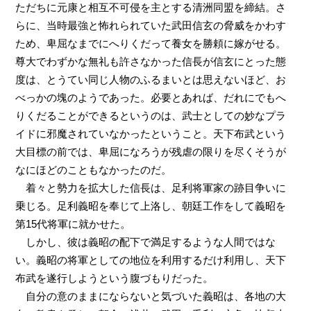
ただちに元康と相互不可侵を主とする清洲同盟を締結。さ
らに、当時最強と怖れられていた武田信玄の脅威をかわす
ため、卑屈なまでにへりくだって養女を勝頼に嫁がせる。
尊大でわずかな無礼も許さなかった信長が信玄にとった態
度は、とうてい同じ人物のふるまいとは思えないほど、お
べっかの塊のようであった。必要とあれば、だれにでもへ
りくだることができるというのは、武士としての妙なプラ
イドに邪魔されていなかったということ。天下布武という
大目標の前では、卑屈になろうが残虐の限りを尽くそうが
なにほどのこともなかったのだ。
着々と勢力を拡大した信長は、足利将軍家の跡目争いに
乗じる。足利義昭を奉じて上洛し、朝廷工作をして義昭を
第15代将軍に就かせた。
しかし、彼は義昭の配下で満足するような人間ではな
い。義昭の将軍としての地位を利用するだけ利用し、天下
布武を遂行しようという腹づもりだった。
自分の意のままにならないと気づいた義昭は、各地の大