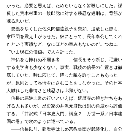
かった。必要と思えば、ためらいもなく皆殺しにした。謀
反した荒木村重の一族郎党に対する残忍な処刑は、背筋が
凍る思いだ。
忠義を尽くした佐久間信盛親子を突如、追放した際も、
家臣団を震え上がらせた。彼にとって、長年奉公してくれ
たという実績など、なにほどの重みもないのだ。つねに
〝いま現在の価値〟で人を計った。
神仏をも怖れぬ不届き者――、信長をそう断じ、毛嫌い
する史学者も少なくない。事実、戦後の信長の仕置きは徹
底していた。時に応じて、降った敵を許すこともあった
が、原則として私情をはさむことをしなかった。その日本
人離れした非情さと残忍さは比類がない。
信長の悪逆非道の行いといえば、延暦寺の焼き討ちをあ
げる人も多いが、歴史家の井沢元彦氏は別の角度から評価
する。『井沢式「日本史入門」講座２ 万世一系／日本建
国の巻』で次のように述べている。
――信長以前、延暦寺はじめ宗教集団が武装化し、自分