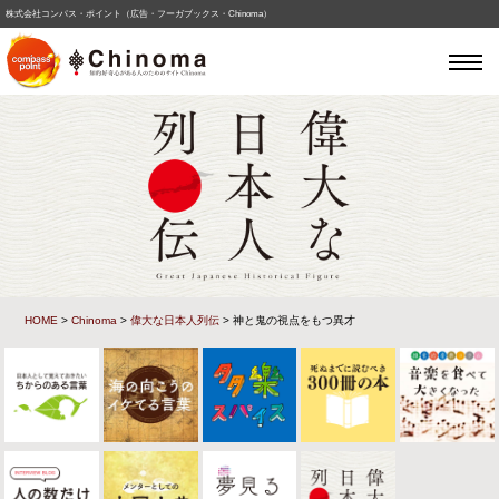
株式会社コンパス・ポイント（広告・フーガブックス・Chinoma）
HOME
>
Chinoma
>
偉大な日本人列伝
> 神と鬼の視点をもつ異才