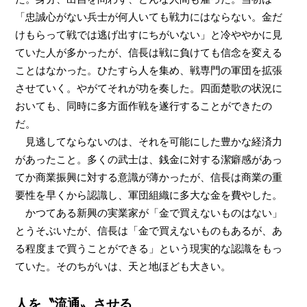
「忠誠心がない兵士が何人いても戦力にはならない。金だ
けもらって戦では逃げ出すにちがいない」と冷ややかに見
ていた人が多かったが、信長は戦に負けても信念を変える
ことはなかった。ひたすら人を集め、戦専門の軍団を拡張
させていく。やがてそれが功を奏した。四面楚歌の状況に
おいても、同時に多方面作戦を遂行することができたの
だ。
見逃してならないのは、それを可能にした豊かな経済力
があったこと。多くの武士は、銭金に対する潔癖感があっ
てか商業振興に対する意識が薄かったが、信長は商業の重
要性を早くから認識し、軍団組織に多大な金を費やした。
かつてある新興の実業家が「金で買えないものはない」
とうそぶいたが、信長は「金で買えないものもあるが、あ
る程度まで買うことができる」という現実的な認識をもっ
ていた。そのちがいは、天と地ほども大きい。
人を〝流通〟させる