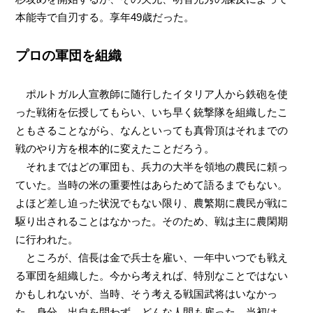
本能寺で自刃する。享年49歳だった。
プロの軍団を組織
ポルトガル人宣教師に随行したイタリア人から鉄砲を使
った戦術を伝授してもらい、いち早く銃撃隊を組織したこ
ともさることながら、なんといっても真骨頂はそれまでの
戦のやり方を根本的に変えたことだろう。
それまではどの軍団も、兵力の大半を領地の農民に頼っ
ていた。当時の米の重要性はあらためて語るまでもない。
よほど差し迫った状況でもない限り、農繁期に農民が戦に
駆り出されることはなかった。そのため、戦は主に農閑期
に行われた。
ところが、信長は金で兵士を雇い、一年中いつでも戦え
る軍団を組織した。今から考えれば、特別なことではない
かもしれないが、当時、そう考える戦国武将はいなかっ
た。身分、出自を問わず、どんな人間も雇った。当初は