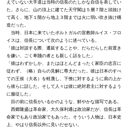
えていない大手道は当時の信長のたしかな自信を表してい
た。さらに、山の頂上に建てた天守閣は５層７階と頭抜け
て高く、地下１階から地上３階までは火に弱い吹き抜け構
造だった。
当時、日本に来ていたポルトガルの宣教師ルイス・フロ
イスは、信長について次のように述べている。
「彼は対談する際、遷延することや、だらだらした前置き
を嫌い、ごく卑賤の者とも親しく話をした」
「彼はわずかしか、またはほとんどまったく家臣の忠言に
従わず、（略）自らの見解に尊大だった。彼は日本のすべ
ての王侯（大名）を軽蔑し、下僚に対するように肩の上か
ら彼らに話した。そして人々は彼に絶対君主に対するよう
に服従した」
目の前に信長がいるかのような、鮮やかな描写である。
西郷隆盛は革命家、大久保利通は政治家だが、信長は革
命家でもあり政治家でもあった。そういう人物は、日本史
上、やはり信長以外に見いだせない。