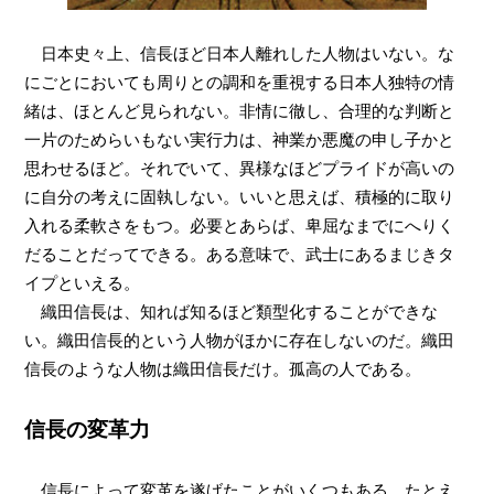
日本史々上、信長ほど日本人離れした人物はいない。な
にごとにおいても周りとの調和を重視する日本人独特の情
緒は、ほとんど見られない。非情に徹し、合理的な判断と
一片のためらいもない実行力は、神業か悪魔の申し子かと
思わせるほど。それでいて、異様なほどプライドが高いの
に自分の考えに固執しない。いいと思えば、積極的に取り
入れる柔軟さをもつ。必要とあらば、卑屈なまでにへりく
だることだってできる。ある意味で、武士にあるまじきタ
イプといえる。
織田信長は、知れば知るほど類型化することができな
い。織田信長的という人物がほかに存在しないのだ。織田
信長のような人物は織田信長だけ。孤高の人である。
信長の変革力
信長によって変革を遂げたことがいくつもある。たとえ