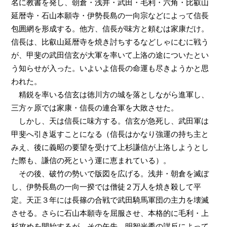
名に教書を発し、朝倉・浅井・武田・毛利・六角・比叡山
延暦寺・石山本願寺・伊勢長島の一向宗などによって信長
包囲網を形成する。他方、信長が味方と頼むは家康だけ。
信長は、比叡山延暦寺を焼き討ちするなどしゃにむに戦う
が、甲斐の武田信玄が大軍を率いて上洛の途についたとい
う知らせが入った。いよいよ信長の命運も尽きようかと思
われた。
精鋭を率いる信玄は徳川方の城を落としながら進軍し、
三方ヶ原では家康・信長の連合軍を大敗させた。
しかし、天は信長に味方する。信玄が急死し、武田軍は
甲斐へ引き返すことになる（信長はかなり強運の持ち主と
みえ、後に義昭の要望を受けて上杉謙信が上洛しようとし
た際も、謙信の死という運に恵まれている）。
その後、破竹の勢いで版図を広げる。浅井・朝倉を滅ぼ
し、伊勢長島の一向一揆では僧徒２万人を焼き殺して平
定。天正３年には長篠の合戦で武田騎馬軍団の主力を壊滅
させる。さらに石山本願寺を屈服させ、本格的に毛利・上
杉攻めを開始するが、その矢先、明智光秀の謀反によって