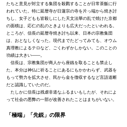
たちと意見が対立する集団を殺戮することが日常茶飯に行
われていた。特に延暦寺が日蓮宗の寺を片っ端から焼き討
ちし、女子どもも皆殺しにした天文法華の乱で焼けた京都
の面積は、応仁の乱のときよりも広大だったといわれる。
ところが、信長の延暦寺焼き討ち以来、日本の宗教集団
は、おとなしくなった。現代までたどってみても、オウム
真理教によるテロなど、ごくわずかしかない。このことの
功績は大きい――。
信長は、宗教集団が商人から座銭を取ることも禁止し
た。本分は神仏に祈ることにあるにもかかわらず、武器を
もって勢力を拡大させ、民から金を徴収するなど言語道断
だと認識していたのだ。
たしかに信長は残虐非道なふるまいもしたが、それによ
って社会の悪弊の一部が改善されたことはまちがいない。
「極端」「先鋭」の限界