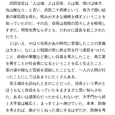
武田信玄は「人は城、人は石垣、人は堀、情けは味方、
仇は敵なり」と言い、武田二十四将という、有力で固い結
束の家臣団を得た。恨みが大きな禍根を残すということを
知っていたのだ。その点、信長は怨恨の恐ろしさを軽視し
すぎた。明智光秀ならずとも、だれかに謀反を起こされた
だろう。
とはいえ、やはり信長があの時代に登場したことの意義
は大きい。なにより戦国の世に終止符を打つ道筋をつけた
こと、鉄砲や軍艦など新しい兵器を導入したこと、商工業
を興すことが社会善になるということを広く伝えたこと、
茶の湯や能など芸術を奨励したことなど、一人の人間が行
ったことにしてはあまりにたくさんある。
安土城址を訪ねたときのことだった。信長という男がと
ほうもなく自信をもっていたをまざまざと思い知らされ
た。あるいは虚栄心だったかもしれないが、大手門から続
く大手道は幅広く、まっすぐ上へ伸びていた。本来、防御
を考えれば、曲がりくねった道にするはずだが、防御を考