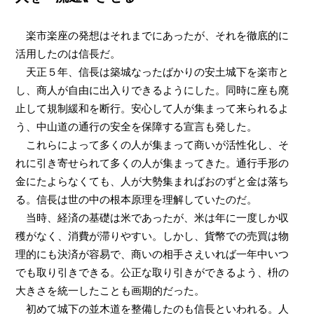
楽市楽座の発想はそれまでにあったが、それを徹底的に
活用したのは信長だ。
天正５年、信長は築城なったばかりの安土城下を楽市と
し、商人が自由に出入りできるようにした。同時に座も廃
止して規制緩和を断行。安心して人が集まって来られるよ
う、中山道の通行の安全を保障する宣言も発した。
これらによって多くの人が集まって商いが活性化し、そ
れに引き寄せられて多くの人が集まってきた。通行手形の
金にたよらなくても、人が大勢集まればおのずと金は落ち
る。信長は世の中の根本原理を理解していたのだ。
当時、経済の基礎は米であったが、米は年に一度しか収
穫がなく、消費が滞りやすい。しかし、貨幣での売買は物
理的にも決済が容易で、商いの相手さえいれば一年中いつ
でも取り引きできる。公正な取り引きができるよう、枡の
大きさを統一したことも画期的だった。
初めて城下の並木道を整備したのも信長といわれる。人