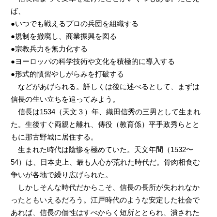
ば、
●いつでも戦えるプロの兵団を組織する
●規制を撤廃し、商業振興を図る
●宗教兵力を無力化する
●ヨーロッパの科学技術や文化を積極的に導入する
●形式的慣習やしがらみを打破する
などがあげられる。詳しくは後に述べるとして、まずは
信長の生い立ちを追ってみよう。
信長は1534（天文３）年、織田信秀の三男として生まれ
た。生後すぐ両親と離れ、傳役（教育係）平手政秀らとと
もに那古野城に居住する。
生まれた時代は陰惨を極めていた。天文年間（1532〜
54）は、日本史上、最も人心が荒れた時代だ。骨肉相食む
争いが各地で繰り広げられた。
しかしそんな時代だからこそ、信長の長所が失われなか
ったともいえるだろう。江戸時代のような安定した社会で
あれば、信長の個性はすべからく短所ととられ、潰された