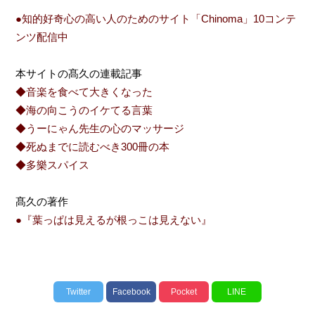
●知的好奇心の高い人のためのサイト「Chinoma」10コンテ
ンツ配信中
本サイトの髙久の連載記事
◆音楽を食べて大きくなった
◆海の向こうのイケてる言葉
◆うーにゃん先生の心のマッサージ
◆死ぬまでに読むべき300冊の本
◆多樂スパイス
髙久の著作
●『葉っぱは見えるが根っこは見えない』
Twitter
Facebook
Pocket
LINE