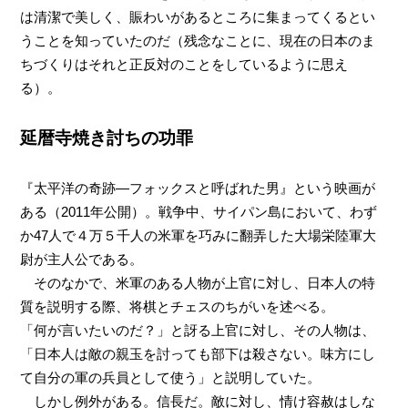
は清潔で美しく、賑わいがあるところに集まってくるとい
うことを知っていたのだ（残念なことに、現在の日本のま
ちづくりはそれと正反対のことをしているように思え
る）。
延暦寺焼き討ちの功罪
『太平洋の奇跡―フォックスと呼ばれた男』という映画が
ある（2011年公開）。戦争中、サイパン島において、わず
か47人で４万５千人の米軍を巧みに翻弄した大場栄陸軍大
尉が主人公である。
そのなかで、米軍のある人物が上官に対し、日本人の特
質を説明する際、将棋とチェスのちがいを述べる。
「何が言いたいのだ？」と訝る上官に対し、その人物は、
「日本人は敵の親玉を討っても部下は殺さない。味方にし
て自分の軍の兵員として使う」と説明していた。
しかし例外がある。信長だ。敵に対し、情け容赦はしな