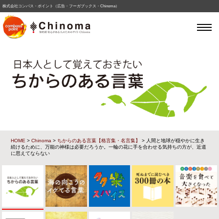
株式会社コンパス・ポイント（広告・フーガブックス・Chinoma）
HOME
>
Chinoma
>
ちからのある言葉【格言集・名言集】
> 人間と地球が穏やかに生き
続けるために、万能の神様は必要だろうか。一輪の花に手を合わせる気持ちの方が、近道
に思えてならない