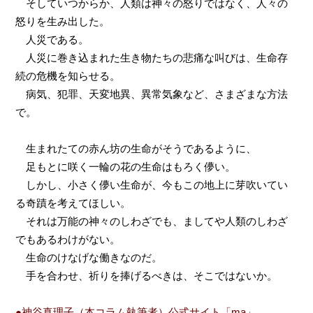
そしていつからか、人類は神々の怒りではなく、人々の
怒りを生み出した。
人災である。
人災に巻き込まれた生き物たちの悲痛な叫びは、生命存
続の危機を知らせる。
病気、犯罪、天変地異、異常気象など、さまざまな方法
で。
生まれたての赤ん坊の生命がそうであるように、
足もとに咲く一輪の花の生命はもろく儚い。
しかし、小さく儚い生命が、今もこの地上に芽吹いてい
る奇蹟を考えてほしい。
それは万能の神々のしわざでも、ましてや人類のしわざ
でもあるわけがない。
生命のけなげな働きなのだ。
手を合わせ、祈りを捧げるべきは、そこではないか。
●神谷真理子（本コラム執筆者）公式サイト「ma」