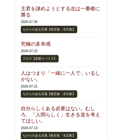
主君を諌めようとする志は一番槍に
勝る
2026.07.30
ちからのある言葉【格言集・名言集】
究極の多幸感
2026.07.22
ブログ【多樂スパイス】
人はつまり「一緒に一人で」いるし
かない。
2026.07.21
ちからのある言葉【格言集・名言集】
自分らしくある必要はない。むし
ろ、「人間らしく」生きる道を考え
てほしい。
2026.07.13
ちからのある言葉【格言集・名言集】