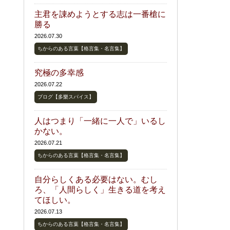
主君を諌めようとする志は一番槍に
勝る
2026.07.30
ちからのある言葉【格言集・名言集】
究極の多幸感
2026.07.22
ブログ【多樂スパイス】
人はつまり「一緒に一人で」いるし
かない。
2026.07.21
ちからのある言葉【格言集・名言集】
自分らしくある必要はない。むし
ろ、「人間らしく」生きる道を考え
てほしい。
2026.07.13
ちからのある言葉【格言集・名言集】