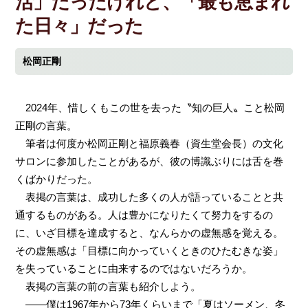
活」だったけれど、「最も恵まれ
た日々」だった
松岡正剛
2024年、惜しくもこの世を去った〝知の巨人〟こと松岡
正剛の言葉。
筆者は何度か松岡正剛と福原義春（資生堂会長）の文化
サロンに参加したことがあるが、彼の博識ぶりには舌を巻
くばかりだった。
表掲の言葉は、成功した多くの人が語っていることと共
通するものがある。人は豊かになりたくて努力をするの
に、いざ目標を達成すると、なんらかの虚無感を覚える。
その虚無感は「目標に向かっていくときのひたむきな姿」
を失っていることに由来するのではないだろうか。
表掲の言葉の前の言葉も紹介しよう。
――僕は1967年から73年くらいまで「夏はソーメン、冬