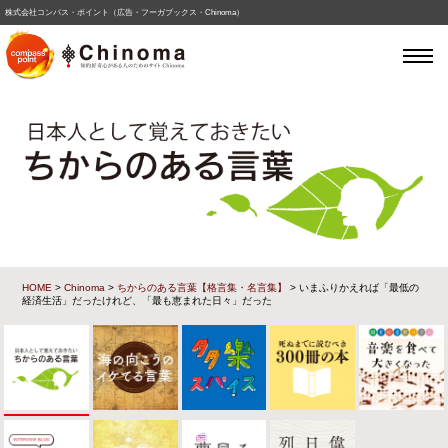
株式会社コンパス・ポイント（広告・フーガブックス・Chinoma）
HOME
>
Chinoma
>
ちからのある言葉【格言集・名言集】
> いまふりかえれば「最低の
経済生活」だったけれど、「最も恵まれた日々」だった