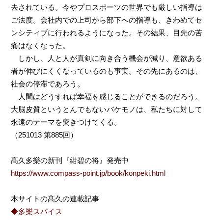
去されている。今やプロスポーツの世界でも厳しい指導は
ご法度。会社内での上司から部下への指導も、きわめてセ
ンシティブに行われるようになった。その結果、目先の苦
痛はなくなった。
しかし、人と人が真剣に向き合う機会が減り、意欲ある
者が伸びにくくなっているのも事実。その先にあるのは、
社会の停滞であろう。
人間はどうすれば幸福を感じることができるのだろう。
大脳皮質というとんでもないバケモノは、私たちに対して
永遠のテーマを突きつけてくる。
（251013 第885回）
髙久多樂の新刊『紺碧の将』発売中
https://www.compass-point.jp/book/konpeki.html
本サイトの髙久の連載記事
◆多樂スパイス