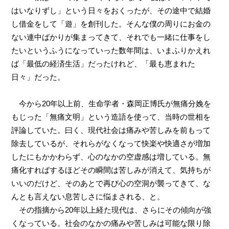
はいなりずし」という日々をおくったが、その途中で結婚
し借金をして「遊」を創刊した。そんな僕の周りにお金の
ない連中ばかりが集まってきて、それでも一緒に仕事をし
たいというふうになっていった数年間は、いまふりかえれ
ば「最低の経済生活」だったけれど、「最も恵まれた
日々」だった。
今から20年以上前、生命学者・森岡正博氏が無痛分娩を
もじった「無痛文明」という造語を使って、当時の世相を
評論していた。曰く、現代社会は痛みや苦しみを前もって
除去しているが、それらがなくなって快楽や快適さが増加
したにもかかわらず、心のなかの空虚感は増している。無
痛化すればするほどその瞬間は苦しみが消えて、気持ちが
いいのだけど、そのあとで再び心の空洞が襲ってきて、な
んとも言えない息苦しさに悩まされる、と。
その指摘から20年以上経た現代は、さらにその傾向が強
くなっている。社会のなかの痛みや苦しみは可能な限り除