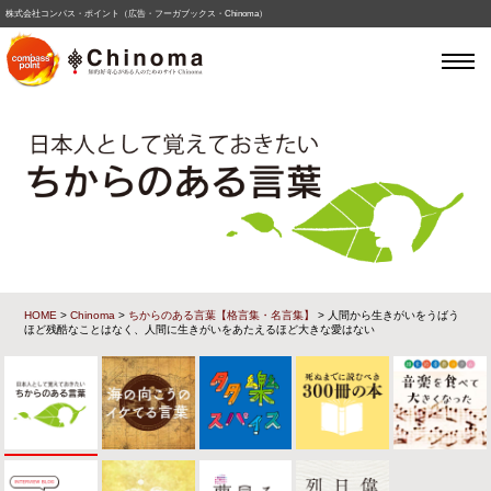
株式会社コンパス・ポイント（広告・フーガブックス・Chinoma）
HOME
>
Chinoma
>
ちからのある言葉【格言集・名言集】
> 人間から生きがいをうばう
ほど残酷なことはなく、人間に生きがいをあたえるほど大きな愛はない