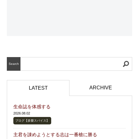
Search
ARCHIVE
LATEST
生命誌を体感する
2026.08.02
ブログ【多樂スパイス】
主君を諌めようとする志は一番槍に勝る