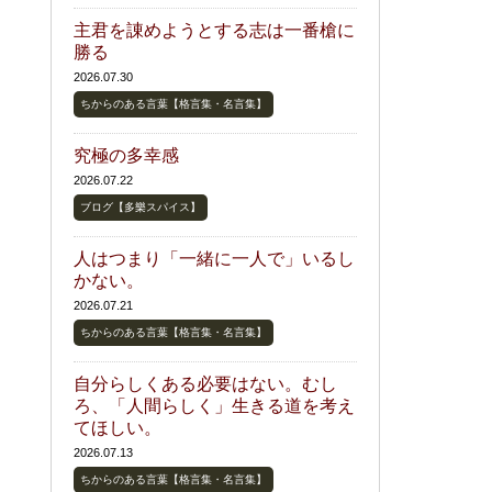
主君を諌めようとする志は一番槍に
勝る
2026.07.30
ちからのある言葉【格言集・名言集】
究極の多幸感
2026.07.22
ブログ【多樂スパイス】
人はつまり「一緒に一人で」いるし
かない。
2026.07.21
ちからのある言葉【格言集・名言集】
自分らしくある必要はない。むし
ろ、「人間らしく」生きる道を考え
てほしい。
2026.07.13
ちからのある言葉【格言集・名言集】