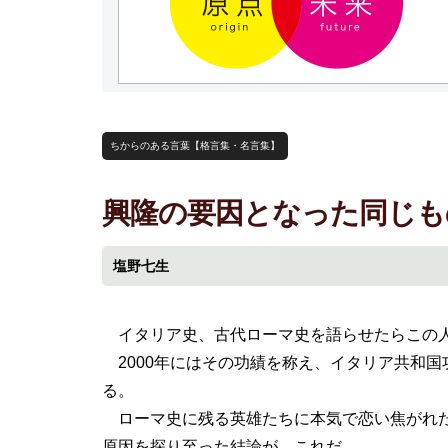
ちからのある言葉【格言集・名言集】
興隆の要因となった同じも
塩野七生
イタリア史、古代ローマ史を語らせたらこの人
2000年にはその功績を称え、イタリア共和
る。
ローマ史に残る英雄たちに本気で恋い焦がれた
原因を探り至った結論が、これだ。