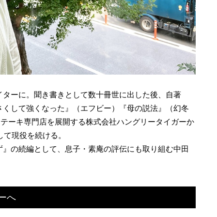
イターに。聞き書きとして数十冊世に出した後、自著
さくして強くなった』（エフビー）『母の説法』（幻冬
ステーキ専門店を展開する株式会社ハングリータイガーか
して現役を続ける。
ず』の続編として、息子・素庵の評伝にも取り組む中田
ーへ