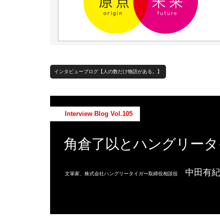
インタビューブログ【人の数だけ物語がある。】
Interview Blog Vol.105
角倉了以とハングリータ
中田有
文筆家、株式会社ハングリータイガー取締役相談役