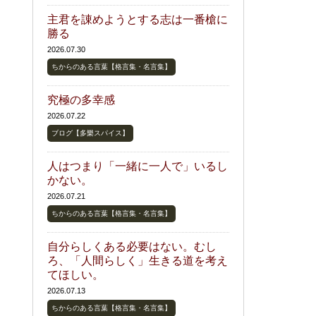
主君を諌めようとする志は一番槍に
勝る
2026.07.30
ちからのある言葉【格言集・名言集】
究極の多幸感
2026.07.22
ブログ【多樂スパイス】
人はつまり「一緒に一人で」いるし
かない。
2026.07.21
ちからのある言葉【格言集・名言集】
自分らしくある必要はない。むし
ろ、「人間らしく」生きる道を考え
てほしい。
2026.07.13
ちからのある言葉【格言集・名言集】